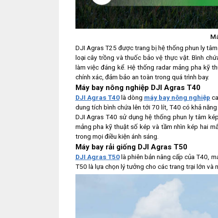
Má
DJI Agras T25 được trang bị hệ thống phun ly tâm
loại cây trồng và thuốc bảo vệ thực vật. Bình chứa 
làm việc đáng kể. Hệ thống radar mảng pha kỹ th
chính xác, đảm bảo an toàn trong quá trình bay.
Máy bay nông nghiệp DJI Agras T40
DJI Agras T40
là dòng
máy bay nông nghiệp
ca
dung tích bình chứa lên tới 70 lít, T40 có khả năng 
DJI Agras T40 sử dụng hệ thống phun ly tâm kép, 
mảng pha kỹ thuật số kép và tầm nhìn kép hai mắ
trong mọi điều kiện ánh sáng.
Máy bay rải giống DJI Agras T50
DJI Agras T50
là phiên bản nâng cấp của T40, man
T50 là lựa chọn lý tưởng cho các trang trại lớn và