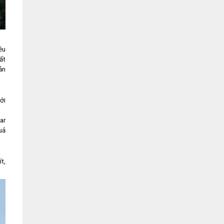
ều
ất
ản
ới
ar
uả
t,