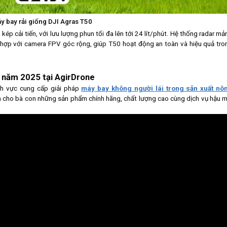
y bay rải giống DJI Agras T50
ép cải tiến, với lưu lượng phun tối đa lên tới 24 lít/phút. Hệ thống radar mả
t hợp với camera FPV góc rộng, giúp T50 hoạt động an toàn và hiệu quả tro
t năm 2025 tại AgirDrone
ĩnh vực cung cấp giải pháp
máy bay không người lái trong sản xuất nô
 cho bà con những sản phẩm chính hãng, chất lượng cao cùng dịch vụ hậu m