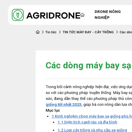
DRONE NÔNG
NGHIỆP
Tin tức
TIN TỨC MÁY BAY - CÂY TRỒNG
Các dòn
Các dòng máy bay sạ 
Trong bối cảnh nông nghiệp hiện đại, việc ứng dụ
so với các phương pháp truyền thống. Máy bay sạ 
sức, đang dần thay thế các phương pháp thủ công l
giống tốt nhất 2025
, giúp bà con nông dân lựa c
Mục lục
1
Kinh nghiệm chọn máy bay sạ giống phù 
1.1
Diện tích canh tác và địa hình
1.2
Loại cây trồng và nhu cầu sạ giống