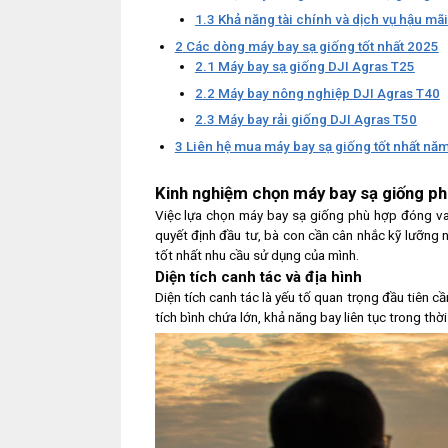
1.3
Khả năng tài chính và dịch vụ hậu mãi
2
Các dòng máy bay sạ giống tốt nhất 2025
2.1
Máy bay sạ giống DJI Agras T25
2.2
Máy bay nông nghiệp DJI Agras T40
2.3
Máy bay rải giống DJI Agras T50
3
Liên hệ mua máy bay sạ giống tốt nhất năm
Kinh nghiệm chọn máy bay sạ giống p
Việc lựa chọn máy bay sạ giống phù hợp đóng vai
quyết định đầu tư, bà con cần cân nhắc kỹ lưỡng
tốt nhất nhu cầu sử dụng của mình.
Diện tích canh tác và địa hình
Diện tích canh tác là yếu tố quan trọng đầu tiên 
tích bình chứa lớn, khả năng bay liên tục trong thờ