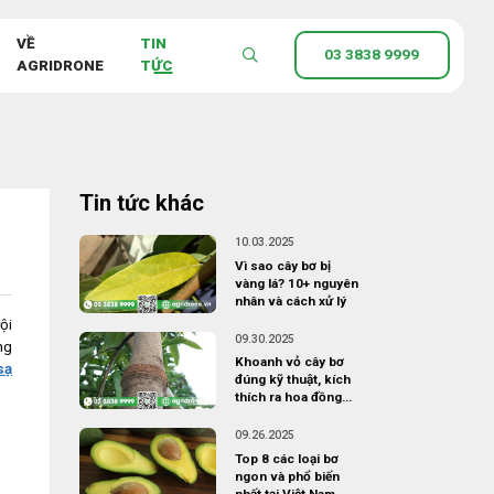
VỀ
TIN
03 3838 9999
AGRIDRONE
TỨC
Tin tức khác
10.03.2025
Vì sao cây bơ bị
vàng lá? 10+ nguyên
nhân và cách xử lý
ội
09.30.2025
ng
Khoanh vỏ cây bơ
sạ
đúng kỹ thuật, kích
thích ra hoa đồng
loạt
09.26.2025
Top 8 các loại bơ
ngon và phổ biến
nhất tại Việt Nam