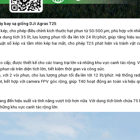
y bay sạ giống DJI Agras T25
 kép, cho phép điều chỉnh kích thước hạt phun từ 50-500 μm, phù hợp với nhi
dung tích 35 lít, lưu lượng phun tối đa lên tới 24 lít/phút, giúp tăng hiệu su
uật số kép và tầm nhìn kép hai mắt, cho phép T25 phát hiện và tránh vật c
o cấp, được thiết kế cho các trang trại lớn và những khu vực canh tác rộng. V
phun rải trên diện tích lớn, tiết kiệm thời gian và công sức.
với 2 vòi phun, cho lưu lượng phun tối đa lên tới 12 lít/phút. Hệ thống rad
t, kết hợp với camera FPV góc rộng, giúp T40 hoạt động an toàn và hiệu q
g đến hiệu suất và tính năng vượt trội hơn nữa. Với dung tích bình chứa 75 lí
 những khu vực canh tác rộng lớn.