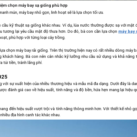
iệm chọn máy bay sạ giống phù hợp
manh mún, máy bay nhỏ gọn, linh hoạt sẽ là lựa chọn tối ưu.
u cầu kỹ thuật sạ giống khác nhau. Ví dụ, lúa nước thường được sạ với mật 
đậu tương lại yêu cầu mật độ thưa hơn. Do đó, bà con cần lựa chọn
máy bay 
hoạt, phù hợp với từng loại cây trồng.
 lựa chọn máy bay rải giống. Trên thị trường hiện nay có rất nhiều dòng máy b
g khách hàng. Bà con nên cân nhắc kỹ lưỡng nhu cầu sử dụng và khả năng t
túi tiền, tránh lãng phí.
025
 với sự xuất hiện của nhiều thương hiệu và mẫu mã đa dạng. Dưới đây là da
ợc đánh giá cao về hiệu suất, tính năng và độ bền, hứa hẹn mang lại hiệu q
ang đến hiệu suất vượt trội và tính năng thông minh hơn. Với thiết kế nhỏ gọ
nhiều địa hình canh tác khác nhau.