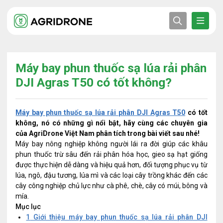
Máy bay phun thuốc sạ lúa rải phân
DJI Agras T50 có tốt không?
Máy bay phun thuốc sạ lúa rải phân DJI Agras T50
có tốt
không, nó có những gì nổi bật, hãy cùng các chuyên gia
của AgriDrone Việt Nam phân tích trong bài viết sau nhé!
Máy bay nông nghiệp không người lái ra đời giúp các khâu
phun thuốc trừ sâu đến rải phân hóa học, gieo sạ hạt giống
được thực hiện dễ dàng và hiệu quả hơn, đối tượng phục vụ từ
lúa, ngô, đậu tương, lúa mì và các loại cây trồng khác đến các
cây công nghiệp chủ lực như cà phê, chè, cây có múi, bông và
mía.
Mục lục
1
Giới thiệu máy bay phun thuốc sạ lúa rải phân DJI