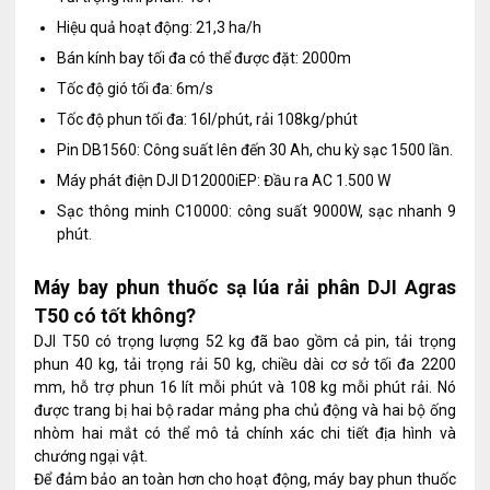
Hiệu quả hoạt động: 21,3 ha/h
Bán kính bay tối đa có thể được đặt: 2000m
Tốc độ gió tối đa: 6m/s
Tốc độ phun tối đa: 16l/phút, rải 108kg/phút
Pin DB1560: Công suất lên đến 30 Ah, chu kỳ sạc 1500 lần.
Máy phát điện DJI D12000iEP: Đầu ra AC 1.500 W
Sạc thông minh C10000: công suất 9000W, sạc nhanh 9
phút.
Máy bay phun thuốc sạ lúa rải phân DJI Agras
T50 có tốt không?
DJI T50 có trọng lượng 52 kg đã bao gồm cả pin, tải trọng
phun 40 kg, tải trọng rải 50 kg, chiều dài cơ sở tối đa 2200
mm, hỗ trợ phun 16 lít mỗi phút và 108 kg mỗi phút rải. Nó
được trang bị hai bộ radar mảng pha chủ động và hai bộ ống
nhòm hai mắt có thể mô tả chính xác chi tiết địa hình và
chướng ngại vật.
Để đảm bảo an toàn hơn cho hoạt động, máy bay phun thuốc