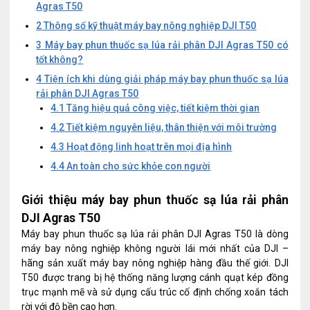
Agras T50
2
Thông số kỹ thuật máy bay nông nghiệp DJI T50
3
Máy bay phun thuốc sạ lúa rải phân DJI Agras T50 có
tốt không?
4
Tiện ích khi dùng giải pháp máy bay phun thuốc sạ lúa
rải phân DJI Agras T50
4.1
Tăng hiệu quả công việc, tiết kiệm thời gian
4.2
Tiết kiệm nguyên liệu, thân thiện với môi trường
4.3
Hoạt động linh hoạt trên mọi địa hình
4.4
An toàn cho sức khỏe con người
Giới thiệu máy bay phun thuốc sạ lúa rải phân
DJI Agras T50
Máy bay phun thuốc sạ lúa rải phân DJI Agras T50 là dòng
máy bay nông nghiệp không người lái mới nhất của DJI –
hãng sản xuất máy bay nông nghiệp hàng đầu thế giới. DJI
T50 được trang bị hệ thống năng lượng cánh quạt kép đồng
trục mạnh mẽ và sử dụng cấu trúc cố định chống xoắn tách
rời với độ bền cao hơn.