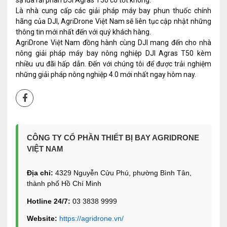
sạ lúa rải phân DJI Agras T50 có tốt không.
Là nhà cung cấp các giải pháp máy bay phun thuốc chính
hãng của DJI, AgriDrone Việt Nam sẽ liên tục cập nhật những
thông tin mới nhất đến với quý khách hàng.
AgriDrone Việt Nam đồng hành cùng DJI mang đến cho nhà
nông giải pháp máy bay nông nghiệp DJI Agras T50 kèm
nhiều ưu đãi hấp dẫn. Đến với chúng tôi để được trải nghiệm
những giải pháp nông nghiệp 4.0 mới nhất ngay hôm nay.
CÔNG TY CỔ PHẦN THIẾT BỊ BAY AGRIDRONE
VIỆT NAM
Địa chỉ:
4329 Nguyễn Cửu Phú, phường Bình Tân,
thành phố Hồ Chí Minh
Hotline 24/7:
03 3838 9999
Website:
https://agridrone.vn/