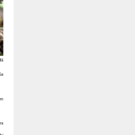
đã
ủa
ầm
ra