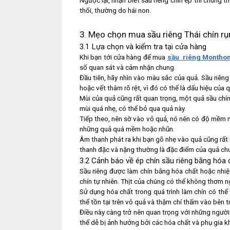
Ngược lại, nhận biết sầu riêng chín ép thì chúng 
thối, thường do hái non.
3. Mẹo chọn mua sầu riêng Thái chín r
3.1 Lựa chọn và kiểm tra tại cửa hàng
Khi bạn tới cửa hàng để mua
sầu riêng Montho
số quan sát và cảm nhận chung.
Đầu tiên, hãy nhìn vào màu sắc của quả. Sầu riê
hoặc vết thâm rõ rệt, vì đó có thể là dấu hiệu của
Mùi của quả cũng rất quan trọng, một quả sầu chí
mùi quá nhẹ, có thể bỏ qua quả này.
Tiếp theo, nên sờ vào vỏ quả, nó nên có độ mềm nh
những quả quá mềm hoặc nhũn.
Âm thanh phát ra khi bạn gõ nhẹ vào quả cũng rất 
thanh đặc và nặng thường là đặc điểm của quả ch
3.2 Cảnh báo về ép chín sầu riêng bằng hóa 
Sầu riêng được làm chín bằng hóa chất hoặc nhi
chín tự nhiên. Thịt của chúng có thể không thơm ng
Sử dụng hóa chất trong quá trình làm chín có thể
thể tồn tại trên vỏ quả và thậm chí thấm vào bên t
Điều này càng trở nên quan trọng với những người
thể dễ bị ảnh hưởng bởi các hóa chất và phụ gia k