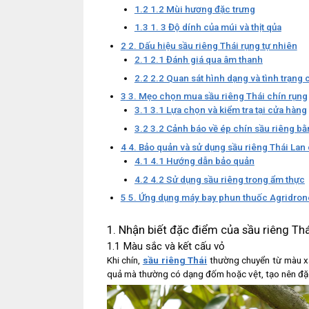
1.2
1.2 Mùi hương đặc trưng
1.3
1. 3 Độ dính của múi và thịt qủa
2
2. Dấu hiệu sầu riêng Thái rụng tự nhiên
2.1
2.1 Đánh giá qua âm thanh
2.2
2.2 Quan sát hình dạng và tình trạng
3
3. Mẹo chọn mua sầu riêng Thái chín rụng
3.1
3.1 Lựa chọn và kiểm tra tại cửa hàng
3.2
3.2 Cảnh báo về ép chín sầu riêng bằ
4
4. Bảo quản và sử dụng sầu riêng Thái Lan
4.1
4.1 Hướng dẫn bảo quản
4.2
4.2 Sử dụng sầu riêng trong ẩm thực
5
5. Ứng dụng máy bay phun thuốc Agridrone
1. Nhận biết đặc điểm của sầu riêng Thá
1.1 Màu sắc và kết cấu vỏ
Khi chín,
sầu riêng Thái
thường chuyển từ màu x
quả mà thường có dạng đốm hoặc vệt, tạo nên đặc 