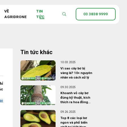
VỀ
TIN
03 3838 9999
AGRIDRONE
TỨC
Tin tức khác
10.03.2025
Vì sao cây bơ bị
vàng lá? 10+ nguyên
nhân và cách xử lý
hỉ
09.30.2025
ác
Khoanh vỏ cây bơ
đúng kỹ thuật, kích
ái
thích ra hoa đồng
loạt
09.26.2025
Top 8 các loại bơ
ngon và phổ biến
nhất tại Việt Nam