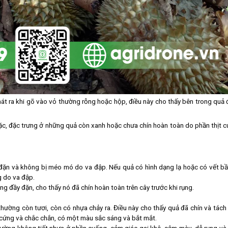
phát ra khi gõ vào vỏ thường rỗng hoặc hộp, điều này cho thấy bên trong quả 
ặc, đặc trưng ở những quả còn xanh hoặc chưa chín hoàn toàn do phần thịt c
 đặn và không bị méo mó do va đập. Nếu quả có hình dạng lạ hoặc có vết b
g do va đập.
g đầy đặn, cho thấy nó đã chín hoàn toàn trên cây trước khi rụng.
hường còn tươi, còn có nhựa chảy ra. Điều này cho thấy quả đã chín và tách 
t cứng và chắc chắn, có một màu sắc sáng và bắt mắt.