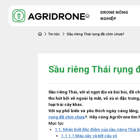
DRONE NÔNG
NGHIỆP
Tin tức
Sầu riêng Thái rụng đã chín chưa?
Sầu riêng Thái rụng 
Sầu riêng Thái, với vị ngọt dịu và bùi bùi, đã 
thu hút bởi vẻ ngoài lạ mắt, vỏ xù xì đặc trưn
loại trái cây khác.
Với sự phổ biến và yêu thích ngày càng tăng,
rụng đã chín chưa
?. Hãy cùng AgriDrone tìm h
Mục lục
1
1. Nhận biết đặc điểm của sầu riêng Thái k
1.1
1.1 Màu sắc và kết cấu vỏ