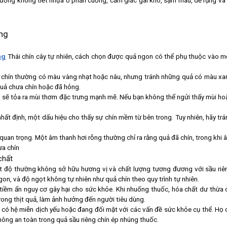
thường không tiết nhựa ở phần cuống, cảm giác gai khô, sậm màu, dễ rụng và 
ụng
ng
Thái chín cây tự nhiên, cách chọn được quả ngon có thể phụ thuộc vào m
ng chín thường có màu vàng nhạt hoặc nâu, nhưng tránh những quả có màu xa
 quả chưa chín hoặc đã hỏng.
n sẽ tỏa ra mùi thơm đặc trưng mạnh mẽ. Nếu bạn không thể ngửi thấy mùi ho
ất định, một dấu hiệu cho thấy sự chín mềm từ bên trong. Tuy nhiên, hãy trá
quan trọng. Một âm thanh hơi rỗng thường chỉ ra rằng quả đã chín, trong khi 
ưa chín
chất
ệt độ thường không sở hữu hương vị và chất lượng tương đương với sầu riê
on, và độ ngọt không tự nhiên như quả chín theo quy trình tự nhiên.
 tiềm ẩn nguy cơ gây hại cho sức khỏe. Khi nhuống thuốc, hóa chất dư thừa 
rong thịt quả, làm ảnh hưởng đến người tiêu dùng.
 có hệ miễn dịch yếu hoặc đang đối mặt với các vấn đề sức khỏe cụ thể. Họ 
hông an toàn trong quả sầu riêng chín ép nhúng thuốc.