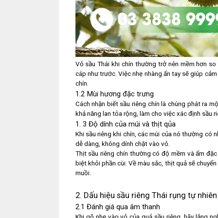
Vỏ sầu Thái khi chín thường trở nên mềm hơn so
cáp như trước. Việc nhẹ nhàng ấn tay sẽ giúp cả
chín.
1.2 Mùi hương đặc trưng
Cách nhận biết sầu riêng chín là chúng phát ra 
khả năng lan tỏa rộng, làm cho việc xác định sầu r
1. 3 Độ dính của múi và thịt qủa
Khi sầu riêng khi chín, các múi của nó thường có 
dễ dàng, không dính chặt vào vỏ.
Thịt sầu riêng chín thường có độ mềm và ẩm đặc 
biệt khỏi phần cùi. Về màu sắc, thịt quả sẽ chuy
muồi.
2. Dấu hiệu sầu riêng Thái rụng tự nhiên
2.1 Đánh giá qua âm thanh
Khi gõ nhẹ vào vỏ của quả sầu riêng, hãy lắng ng