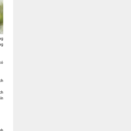
ng
ng
có
ch
ch
ín
nh