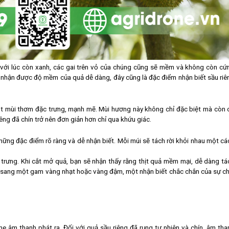
 với lúc còn xanh, các gai trên vỏ của chúng cũng sẽ mềm và không còn cứ
m nhận được độ mềm của quả dễ dàng, đây cũng là đặc điểm nhận biết sầu riê
một mùi thơm đặc trưng, mạnh mẽ. Mùi hương này không chỉ đặc biệt mà còn 
iêng đã chín trở nên đơn giản hơn chỉ qua khứu giác.
những đặc điểm rõ ràng và dễ nhận biết. Mỗi múi sẽ tách rời khỏi nhau một cá
trưng. Khi cắt mở quả, bạn sẽ nhận thấy rằng thịt quả mềm mại, dễ dàng tá
ển sang một gam vàng nhạt hoặc vàng đậm, một nhận biết chắc chắn của sự ch
he âm thanh phát ra. Đối với quả sầu riêng đã rụng tự nhiên và chín, âm tha