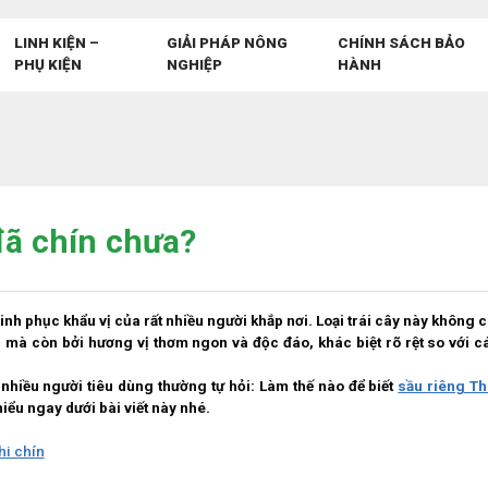
LINH KIỆN –
GIẢI PHÁP NÔNG
CHÍNH SÁCH BẢO
PHỤ KIỆN
NGHIỆP
HÀNH
đã chín chưa?
chinh phục khẩu vị của rất nhiều người khắp nơi. Loại trái cây này không c
g, mà còn bởi hương vị thơm ngon và độc đáo, khác biệt rõ rệt so với c
 nhiều người tiêu dùng thường tự hỏi: Làm thế nào để biết
sầu riêng Th
iểu ngay dưới bài viết này nhé.
hi chín