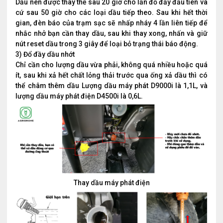
Dầu nên được thay thế sau 20 giờ cho lần đổ đầy đầu tiên và
cứ sau 50 giờ cho các loại dầu tiếp theo. Sau khi hết thời
gian, đèn báo của trạm sạc sẽ nhấp nháy 4 lần liên tiếp để
nhắc nhở bạn cần thay dầu, sau khi thay xong, nhấn và giữ
nút reset dầu trong 3 giây để loại bỏ trạng thái báo động.
3) Đổ đầy dầu nhớt
Chỉ cần cho lượng dầu vừa phải, không quá nhiều hoặc quá
ít, sau khi xả hết chất lỏng thải trước qua ống xả dầu thì có
thể châm thêm dầu Lượng dầu máy phát D9000i là 1,1L, và
lượng dầu máy phát điện D4500i là 0,6L.
Thay dầu máy phát điện