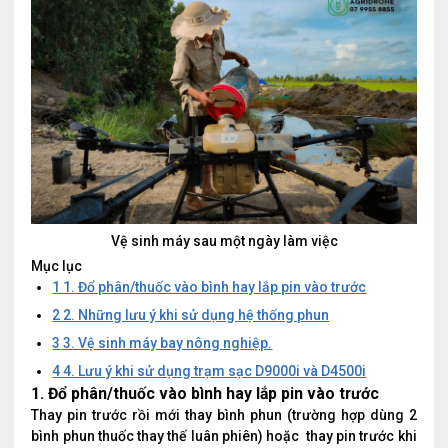
Vệ sinh máy sau một ngày làm việc
Mục lục
1
1. Đổ phân/thuốc vào bình hay lắp pin vào trước
2
2. Những lưu ý khi sử dụng hệ thống phun
3
3. Vệ sinh máy bay nông nghiệp.
4
4. Lưu ý khi sử dụng trạm sạc D9000i và D4500i
1. Đổ phân/thuốc vào bình hay lắp pin vào trước
Thay pin trước rồi mới thay bình phun (trường hợp dùng 2
bình phun thuốc thay thế luân phiên) hoặc thay pin trước khi