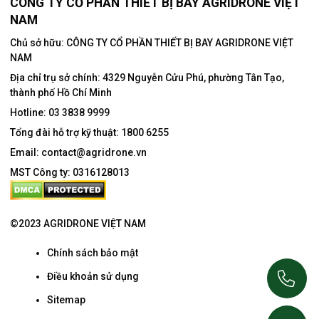
CÔNG TY CỔ PHẦN THIẾT BỊ BAY AGRIDRONE VIỆT
NAM
Chủ sở hữu: CÔNG TY CỔ PHẦN THIẾT BỊ BAY AGRIDRONE VIỆT
NAM
Địa chỉ trụ sở chính:
4329 Nguyễn Cửu Phú, phường Tân Tạo,
thành phố Hồ Chí Minh
Hotline:
03 3838 9999
Tổng đài hỗ trợ kỹ thuật:
1800 6255
Email:
contact@agridrone.vn
MST Công ty: 0316128013
©2023 AGRIDRONE VIỆT NAM
Chính sách bảo mật
Điều khoản sử dụng
Sitemap