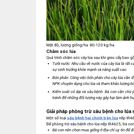
Mật độ, lượng giống/ha: 80-120 kg/ha.
Chăm sóc lúa
Quá trình chăm sóc cây lúa sau khi gieo cấy bao g
Tưới nước: Nhu cầu về nước của cây lúa là rất
sự sinh trưởng khỏe mạnh và năng suất cao.
Bón phân: Công việc bón phân cho cây lúa cần đả
NPK chuyên dụng cho lúa và tham khảo lượng bó
Kiểm soát cỏ dại và sâu bệnh: Bà con cần chú ý 
tránh để những đối tượng này gây hại làm ảnh hư
Giải pháp phòng trừ sâu bệnh cho lúa
Một số loại
sâu bệnh hại chính trên lúa
nếp IR46
Để phòng trừ sâu bệnh cho lúa nếp IR4625, bà con
Bà con nên chọn mua giống ở địa chỉ uy tín để đ