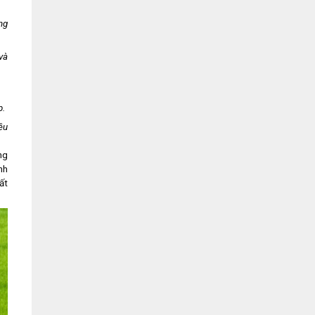
ng
và
p.
ều
ng
nh
ất