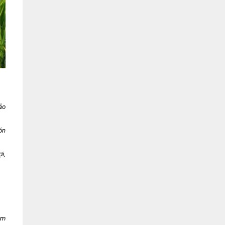
ảo
ón
i,
ễm