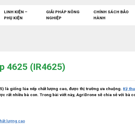
LINH KIỆN –
GIẢI PHÁP NÔNG
CHÍNH SÁCH BẢO
PHỤ KIỆN
NGHIỆP
HÀNH
ếp 4625 (IR4625)
5) là giống lúa nếp chất lượng cao, được thị trường ưa chuộng.
Kỹ thu
ợc rất nhiều bà con. Trong bài viết này, AgriDrone sẽ chia sẻ với bà c
hất lượng cao