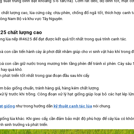
 suất trung bình đạt khoảng 5-6 tấn/ha). Cơm rất dẻo, độ dính tốt, mặt c
chất lượng cao, lúa cứng cây, chịu phèn, chống đổ ngã tốt, thích hợp canh t
Đông Nam Bộ và khu vực Tây Nguyên.
625 chất lượng cao
ồng lúa nếp IR4625 để đạt được kết quả tốt nhất trong quá trình canh tác.
bà con cần tiến hành cày ải phơi đất nhằm giúp cho vi sinh vật háo khí trong đ
, bà con cần giữ nước trong mương trên tầng phèn để tránh xì phèn. Cày sâu 
 hay quá khô.
n phát triển tốt nhất trong giai đoạn đầu sau khi cấy.
ảm bảo giống chuẩn, tránh hàng giả, hàng kém chất lượng.
 lý trước khi trồng. Công đoạn xử lý hạt giống giúp loại bỏ các hạt lép lửn
ạt giống
như trong hướng dẫn
kỹ thuật canh tác lúa
nói chung.
giống lúa khác. Khi gieo cấy, cần đảm bảo mật độ phù hợp để cây lúa có khô
h sinh trưởng và phát triển.