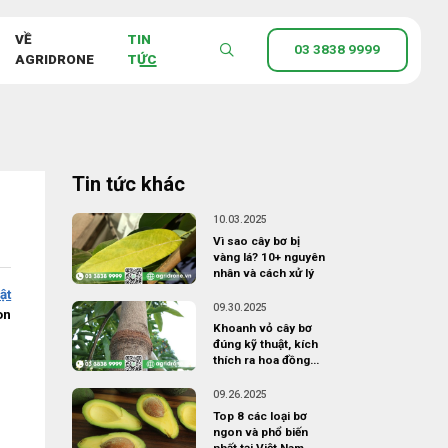
VỀ
TIN
03 3838 9999
AGRIDRONE
TỨC
Tin tức khác
10.03.2025
Vì sao cây bơ bị
vàng lá? 10+ nguyên
nhân và cách xử lý
ật
09.30.2025
on
Khoanh vỏ cây bơ
đúng kỹ thuật, kích
thích ra hoa đồng
loạt
09.26.2025
Top 8 các loại bơ
ngon và phổ biến
nhất tại Việt Nam