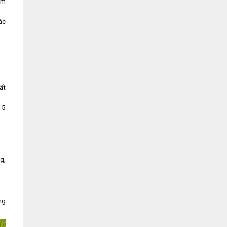
ơm
ác
ất
15
g,
ng