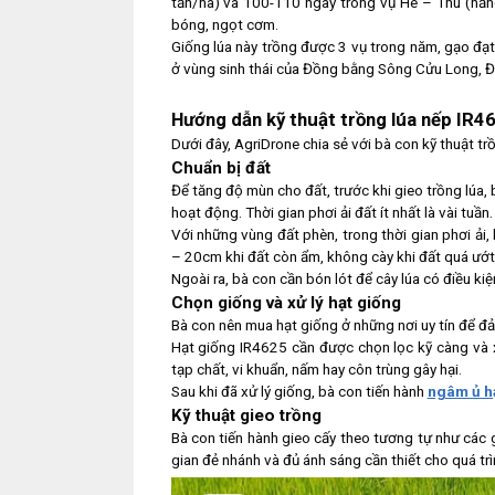
tấn/ha) và 100-110 ngày trong vụ Hè – Thu (năng
bóng, ngọt cơm.
Giống lúa này trồng được 3 vụ trong năm, gạo đạt 
ở vùng sinh thái của Đồng bằng Sông Cửu Long, 
Hướng dẫn kỹ thuật trồng lúa nếp IR4
Dưới đây, AgriDrone chia sẻ với bà con kỹ thuật tr
Chuẩn bị đất
Để tăng độ mùn cho đất, trước khi gieo trồng lúa, 
hoạt động. Thời gian phơi ải đất ít nhất là vài tuần.
Với những vùng đất phèn, trong thời gian phơi ải
– 20cm khi đất còn ẩm, không cày khi đất quá ướt
Ngoài ra, bà con cần bón lót để cây lúa có điều kiệ
Chọn giống và xử lý hạt giống
Bà con nên mua hạt giống ở những nơi uy tín để đ
Hạt giống IR4625 cần được chọn lọc kỹ càng và xử
tạp chất, vi khuẩn, nấm hay côn trùng gây hại.
Sau khi đã xử lý giống, bà con tiến hành
ngâm ủ h
Kỹ thuật gieo trồng
Bà con tiến hành gieo cấy theo tương tự như các 
gian đẻ nhánh và đủ ánh sáng cần thiết cho quá trìn