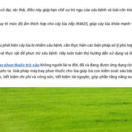
cỏ dại, rác thải, điều này giúp hạn chế sự trú ngụ của sâu bệnh và loài côn trù
uy trì mức độ ẩm thích hợp cho cây lúa nếp IR4625, giúp cây lúa khỏe mạnh 
 phát hiện cây lúa bị nhiễm sâu bệnh, cần thực hiện các biện pháp xử lý phù hợ
 vệ thực vật để phun trừ sâu bệnh. Hãy luôn tuân thủ hướng dẫn sử dụng và li
y phun thuốc trừ sâu
không người lái ra đời, đã và đang được ứng dụng rộ
nước ta. Giải pháp máy bay phun thuốc cho lúa giúp bà con kiểm soát sâu bệ
, tiết kiệm chi phí và công sức, tiết kiệm tài nguyên, góp phần tăng năng su