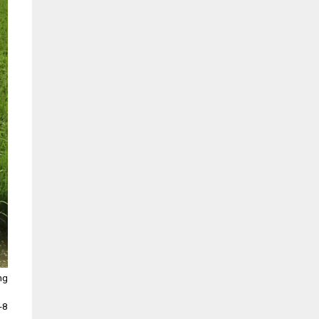
ng
-8