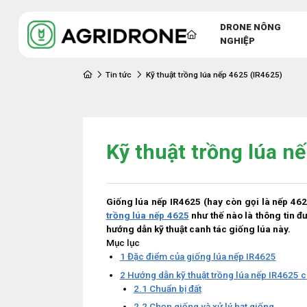
DRONE NÔNG
NGHIỆP
Tin tức
Kỹ thuật trồng lúa nếp 4625 (IR4625)
Kỹ thuật trồng lúa n
Giống lúa nếp IR4625 (hay còn gọi là nếp 462
trồng lúa nếp 4625
như thế nào là thông tin đư
hướng dẫn kỹ thuật canh tác giống lúa này.
Mục lục
1
Đặc điểm của giống lúa nếp IR4625
2
Hướng dẫn kỹ thuật trồng lúa nếp IR4625 c
2.1
Chuẩn bị đất
2.2
Chọn giống và xử lý hạt giống