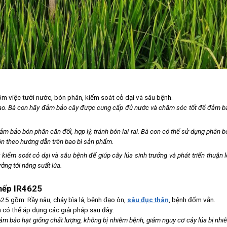
ồm việc tưới nước, bón phân, kiểm soát cỏ dại và sâu bệnh.
 cao. Bà con hãy đảm bảo cây được cung cấp đủ nước và chăm sóc tốt để đảm b
m bảo bón phân cân đối, hợp lý, tránh bón lai rai. Bà con có thể sử dụng phân b
n theo hướng dẫn trên bao bì sản phẩm.
kiểm soát cỏ dại và sâu bệnh để giúp cây lúa sinh trưởng và phát triển thuận lợ
ởng tới năng suất lúa.
 nếp IR4625
25 gồm: Rầy nâu, cháy bìa lá, bệnh đạo ôn,
sâu đục thân
, bệnh đốm vằn.
 có thể áp dụng các giải pháp sau đây:
ảm bảo hạt giống chất lượng, không bị nhiễm bệnh, giảm nguy cơ cây lúa bị nhi