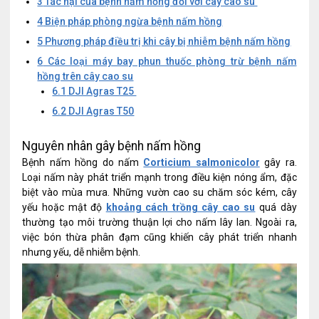
3
Tác hại của bệnh nấm hồng đối với cây cao su
4
Biện pháp phòng ngừa bệnh nấm hồng
5
Phương pháp điều trị khi cây bị nhiễm bệnh nấm hồng
6
Các loại máy bay phun thuốc phòng trừ bệnh nấm
hồng trên cây cao su
6.1
DJI Agras T25
6.2
DJI Agras T50
Nguyên nhân gây bệnh nấm hồng
Bệnh nấm hồng do nấm
Corticium salmonicolor
gây ra.
Loại nấm này phát triển mạnh trong điều kiện nóng ẩm, đặc
biệt vào mùa mưa. Những vườn cao su chăm sóc kém, cây
yếu hoặc mật độ
khoảng cách trồng cây cao su
quá dày
thường tạo môi trường thuận lợi cho nấm lây lan. Ngoài ra,
việc bón thừa phân đạm cũng khiến cây phát triển nhanh
nhưng yếu, dễ nhiễm bệnh.