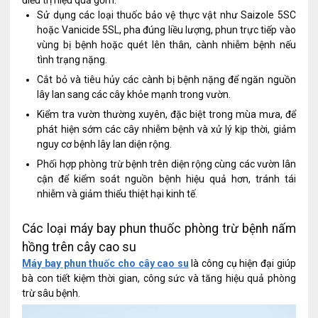
điều trị hiệu quả gồm:
Sử dụng các loại thuốc bảo vệ thực vật như Saizole 5SC
hoặc Vanicide 5SL, pha đúng liều lượng, phun trực tiếp vào
vùng bị bệnh hoặc quét lên thân, cành nhiễm bệnh nếu
tình trạng nặng.
Cắt bỏ và tiêu hủy các cành bị bệnh nặng để ngăn nguồn
lây lan sang các cây khỏe mạnh trong vườn.
Kiểm tra vườn thường xuyên, đặc biệt trong mùa mưa, để
phát hiện sớm các cây nhiễm bệnh và xử lý kịp thời, giảm
nguy cơ bệnh lây lan diện rộng.
Phối hợp phòng trừ bệnh trên diện rộng cùng các vườn lân
cận để kiểm soát nguồn bệnh hiệu quả hơn, tránh tái
nhiễm và giảm thiểu thiệt hại kinh tế.
Các loại máy bay phun thuốc phòng trừ bệnh nấm
hồng trên cây cao su
Máy bay phun thuốc cho cây cao su
là công cụ hiện đại giúp
bà con tiết kiệm thời gian, công sức và tăng hiệu quả phòng
trừ sâu bệnh.