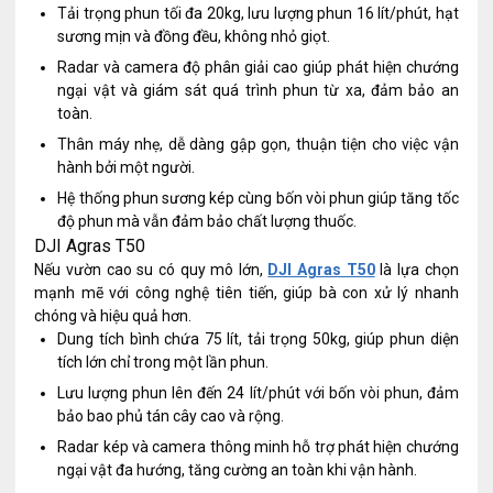
Tải trọng phun tối đa 20kg, lưu lượng phun 16 lít/phút, hạt
sương mịn và đồng đều, không nhỏ giọt.
Radar và camera độ phân giải cao giúp phát hiện chướng
ngại vật và giám sát quá trình phun từ xa, đảm bảo an
toàn.
Thân máy nhẹ, dễ dàng gập gọn, thuận tiện cho việc vận
hành bởi một người.
Hệ thống phun sương kép cùng bốn vòi phun giúp tăng tốc
độ phun mà vẫn đảm bảo chất lượng thuốc.
DJI Agras T50
Nếu vườn cao su có quy mô lớn,
DJI Agras T50
là lựa chọn
mạnh mẽ với công nghệ tiên tiến, giúp bà con xử lý nhanh
chóng và hiệu quả hơn.
Dung tích bình chứa 75 lít, tải trọng 50kg, giúp phun diện
tích lớn chỉ trong một lần phun.
Lưu lượng phun lên đến 24 lít/phút với bốn vòi phun, đảm
bảo bao phủ tán cây cao và rộng.
Radar kép và camera thông minh hỗ trợ phát hiện chướng
ngại vật đa hướng, tăng cường an toàn khi vận hành.