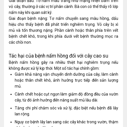
Giai đoạn đầu: Tơ nấm màu trắng như mạng nhện bám trên
vỏ cây, thường ở các vị trí phân cành. Bà con có thể thấy rõ lớp
nấm này khi quan sát kỹ.
Giai đoạn bệnh nặng: Tơ nấm chuyển sang màu hồng, dấu
hiệu cho thấy bệnh đã phát triển nghiêm trọng. Vỏ cây bị xì
mủ và tổn thương nặng. Phần cành hoặc thân phía trên vết
bệnh chết khô, trong khi phía dưới vết bệnh thường mọc ra
các chồi non.
Tác hại của bệnh nấm hồng đối với cây cao su
Bệnh nấm hồng gây ra nhiều thiệt hại nghiêm trọng nếu
không được xử lý kịp thời. Một số tác hại chính gồm:
Giảm khả năng vận chuyển dinh dưỡng của cây, làm cành
hoặc thân chết khô, ảnh hưởng trực tiếp đến sản lượng
mủ.
Cành chết hoặc cụt ngọn làm giảm độ đồng đều của vườn
cây, từ đó ảnh hưởng đến năng suất mủ lâu dài.
Tăng chi phí chăm sóc và xử lý, đặc biệt nếu bệnh đã lây
lan rộng.
Nguy cơ bệnh lây lan sang các cây khác trong vườn, thậm