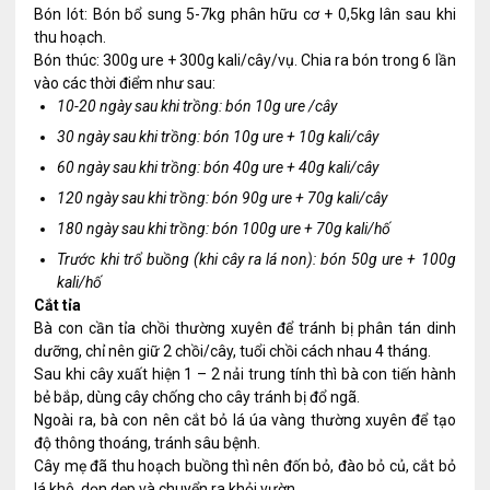
Bón lót: Bón bổ sung 5-7kg phân hữu cơ + 0,5kg lân sau khi
thu hoạch.
Bón thúc: 300g ure + 300g kali/cây/vụ. Chia ra bón trong 6 lần
vào các thời điểm như sau:
10-20 ngày sau khi trồng: bón 10g ure /cây
30 ngày sau khi trồng: bón 10g ure + 10g kali/cây
60 ngày sau khi trồng: bón 40g ure + 40g kali/cây
120 ngày sau khi trồng: bón 90g ure + 70g kali/cây
180 ngày sau khi trồng: bón 100g ure + 70g kali/hố
Trước khi trổ buồng (khi cây ra lá non): bón 50g ure + 100g
kali/hố
Cắt tỉa
Bà con cần tỉa chồi thường xuyên để tránh bị phân tán dinh
dưỡng, chỉ nên giữ 2 chồi/cây, tuổi chồi cách nhau 4 tháng.
Sau khi cây xuất hiện 1 – 2 nải trung tính thì bà con tiến hành
bẻ bắp, dùng cây chống cho cây tránh bị đổ ngã.
Ngoài ra, bà con nên cắt bỏ lá úa vàng thường xuyên để tạo
độ thông thoáng, tránh sâu bệnh.
Cây mẹ đã thu hoạch buồng thì nên đốn bỏ, đào bỏ củ, cắt bỏ
lá khô, dọn dẹp và chuyển ra khỏi vườn.