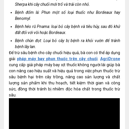
Sherpa khi cây chuối mới trổ và trái còn nhỏ.
Bệnh đốm lá: Phun một số loại thuốc như Bordeaux hay
Benomyl.
Bệnh héo rũ Pnama: loại bỏ cây bệnh và tiêu hủy, sau đó khử
đất đối với vôi hoặc Bordeaux.
Bệnh chùn đọt: Loại bỏ cây bị bệnh ra khỏi vườn để tránh
bệnh lây lan.
Để trừ sâu bệnh cho cây chuối hiệu quả, bà con có thể áp dụng
giải
pháp máy bay phun thuốc trên cây chuối
.
AgriDrone
cung cấp giải pháp máy bay xịt thuốc không người lái giúp bà
con nâng cao hiệu suất và hiệu quả trong việc phun thuốc trừ
sâu bệnh hại trên cây trồng, nâng cao sản lượng và chất
lượng sản phẩm khi thu hoạch, tiết kiệm thời gian và công
sức, đồng thời tránh bị nhiễm độc hóa chất trong thuốc trừ
sâu.