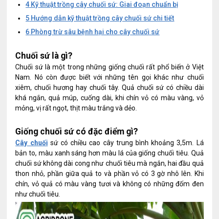
4
Kỹ thuật trồng cây chuối sứ: Giai đoạn chuẩn bị
5
Hướng dẫn kỹ thuật trồng cây chuối sứ chi tiết
6
Phòng trừ sâu bệnh hại cho cây chuối sứ
Chuối sứ là gì?
Chuối sứ là một trong những giống chuối rất phổ biến ở Việt
Nam. Nó còn được biết với những tên gọi khác như chuối
xiêm, chuối hương hay chuối tây. Quả chuối sứ có chiều dài
khá ngắn, quả múp, cuống dài, khi chín vỏ có màu vàng, vỏ
mỏng, vị rất ngọt, thịt màu trắng và dẻo.
Giống chuối sứ có đặc điểm gì?
Cây chuối
sứ có chiều cao cây trung bình khoảng 3,5m. Lá
bản to, màu xanh sáng hơn màu lá của giống chuối tiêu. Quả
chuối sứ không dài cong như chuối tiêu mà ngắn, hai đầu quả
thon nhỏ, phần giữa quả to và phần vỏ có 3 gờ nhô lên. Khi
chín, vỏ quả có màu vàng tươi và không có những đốm đen
như chuối tiêu.