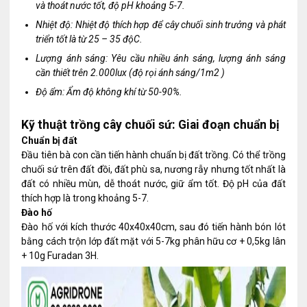
và thoát nước tốt, độ pH khoảng 5-7.
Nhiệt độ: Nhiệt độ thích hợp để cây chuối sinh trưởng và phát
triển tốt là từ 25 – 35 độC.
Lượng ánh sáng: Yêu cầu nhiều ánh sáng, lượng ánh sáng
cần thiết trên 2.000lux (độ rọi ánh sáng/1m2 )
Độ ẩm: Ẩm độ không khí từ 50-90%.
Kỹ thuật trồng cây chuối sứ: Giai đoạn chuẩn bị
Chuẩn bị đất
Đầu tiên bà con cần tiến hành chuẩn bị đất trồng. Có thể trồng
chuối sứ trên đất đồi, đất phù sa, nương rẫy nhưng tốt nhất là
đất có nhiều mùn, dễ thoát nước, giữ ẩm tốt. Độ pH của đất
thích hợp là trong khoảng 5-7.
Đào hố
Đào hố với kích thước 40x40x40cm, sau đó tiến hành bón lót
bằng cách trộn lớp đất mặt với 5-7kg phân hữu cơ + 0,5kg lân
+ 10g Furadan 3H.