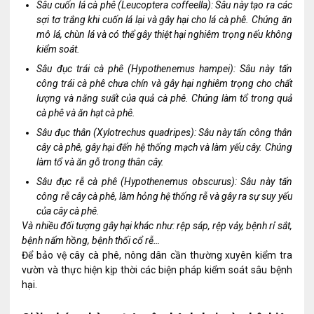
Sâu cuốn lá cà phê (Leucoptera coffeella): Sâu này tạo ra các
sợi tơ trắng khi cuốn lá lại và gây hại cho lá cà phê. Chúng ăn
mô lá, chùn lá và có thể gây thiệt hại nghiêm trọng nếu không
kiểm soát.
Sâu đục trái cà phê (Hypothenemus hampei): Sâu này tấn
công trái cà phê chưa chín và gây hại nghiêm trọng cho chất
lượng và năng suất của quả cà phê. Chúng làm tổ trong quả
cà phê và ăn hạt cà phê.
Sâu đục thân (Xylotrechus quadripes): Sâu này tấn công thân
cây cà phê, gây hại đến hệ thống mạch và làm yếu cây. Chúng
làm tổ và ăn gỗ trong thân cây.
Sâu đục rễ cà phê (Hypothenemus obscurus): Sâu này tấn
công rễ cây cà phê, làm hỏng hệ thống rễ và gây ra sự suy yếu
của cây cà phê.
Và nhiều đối tượng gây hại khác như: rệp sáp, rệp vảy, bệnh rỉ sắt,
bệnh nấm hồng, bệnh thối cổ rễ…
Để bảo vệ cây cà phê, nông dân cần thường xuyên kiểm tra
vườn và thực hiện kịp thời các biện pháp kiểm soát sâu bệnh
hại.