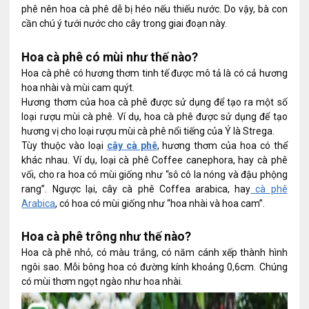
phê nên hoa cà phê dễ bị héo nếu thiếu nước. Do vậy, bà con
cần chú ý tưới nước cho cây trong giai đoạn này.
Hoa cà phê có mùi như thế nào?
Hoa cà phê có hương thơm tinh tế được mô tả là có cả hương
hoa nhài và mùi cam quýt.
Hương thơm của hoa cà phê được sử dụng để tạo ra một số
loại rượu mùi cà phê. Ví dụ, hoa cà phê được sử dụng để tạo
hương vị cho loại rượu mùi cà phê nổi tiếng của Ý là Strega.
Tùy thuộc vào loại
cây cà phê
, hương thơm của hoa có thể
khác nhau. Ví dụ, loại cà phê Coffee canephora, hay cà phê
vối, cho ra hoa có mùi giống như “sô cô la nóng và đậu phộng
rang”. Ngược lại, cây cà phê Coffea arabica, hay
cà phê
Arabica
, có hoa có mùi giống như “hoa nhài và hoa cam”.
Hoa cà phê trông như thế nào?
Hoa cà phê nhỏ, có màu trắng, có năm cánh xếp thành hình
ngôi sao. Mỗi bông hoa có đường kính khoảng 0,6cm. Chúng
có mùi thơm ngọt ngào như hoa nhài.