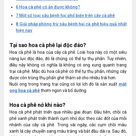
6
Hoa cà phê có ăn được không?
7
Một số loại sâu bệnh hại phổ biến trên cây cà phê
8
Giải pháp phòng trừ sâu bệnh hại cà phê hiệu quả nhất
hiện nay
Tại sao hoa cà phê lại độc đáo?
Hoa cà phê là hoa của cây cà phê. Loài hoa này có một siêu
năng lực độc đáo, đó là chúng có thể tự thụ phấn. Tuy nhiên,
điều này không có nghĩa là không có ong xung quanh trang
trại cà phê. Mặc dù hoa cà phê có thể tự thụ phấn, những cây
được côn trùng thụ phấn ghé thăm sẽ cho nhiều trái hơn.
Nuôi ong trong trang trại cũng có lợi ích đó là sản xuất
mật
ong hoa cà phê
thơm ngon và bổ dưỡng.
Hoa cà phê nở khi nào?
Hoa cà phê phát triển qua nhiều giai đoạn. Đầu tiên, chồi cà
phê xanh phát triển thành cụm nhỏ dọc theo các đốt của mỗi
nhánh của cây cà phê. Trong vài ngày, các cụm chồi màu
xanh lá cây chuyển sang màu trắng và bắt đầu dài ra. Sau đó,