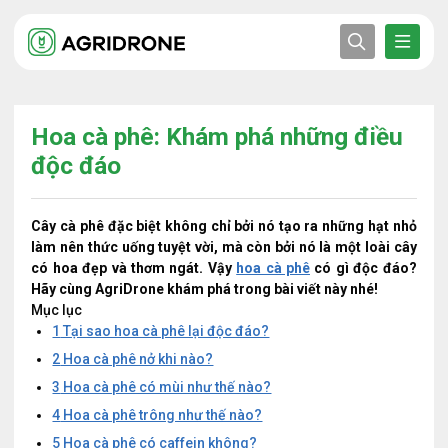
Hoa cà phê: Khám phá những điều
độc đáo
Cây cà phê đặc biệt không chỉ bởi nó tạo ra những hạt nhỏ
làm nên thức uống tuyệt vời, mà còn bởi nó là một loài cây
có hoa đẹp và thơm ngát. Vậy
hoa cà phê
có gì độc đáo?
Hãy cùng AgriDrone khám phá trong bài viết này nhé!
Mục lục
1
Tại sao hoa cà phê lại độc đáo?
2
Hoa cà phê nở khi nào?
3
Hoa cà phê có mùi như thế nào?
4
Hoa cà phê trông như thế nào?
5
Hoa cà phê có caffein không?