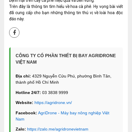
bệnh hại trên cây cà phê hiệu quả và bền vững.
Trên đây là thông tin tìm hiểu về hoa cà phê. Hy vọng bài viết
đã cung cấp cho bạn những thông tin thú vị về loài hoa độc
đáo này.
CÔNG TY CỔ PHẦN THIẾT BỊ BAY AGRIDRONE
VIỆT NAM
Địa chỉ:
4329 Nguyễn Cửu Phú, phường Bình Tân,
thành phố Hồ Chí Minh
Hotline 24/7:
03 3838 9999
Website:
https://agridrone.vn/
Facebook:
AgriDrone - Máy bay nông nghiệp Việt
Nam
Zalo:
https://zalo.me/agridronevietnam