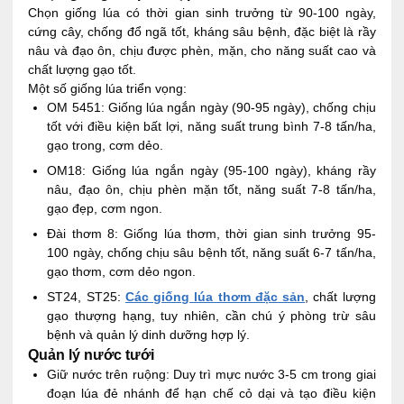
Chọn giống lúa có thời gian sinh trưởng từ 90-100 ngày,
cứng cây, chống đổ ngã tốt, kháng sâu bệnh, đặc biệt là rầy
nâu và đạo ôn, chịu được phèn, mặn, cho năng suất cao và
chất lượng gạo tốt.
Một số giống lúa triển vọng:
OM 5451: Giống lúa ngắn ngày (90-95 ngày), chống chịu
tốt với điều kiện bất lợi, năng suất trung bình 7-8 tấn/ha,
gạo trong, cơm dẻo.
OM18: Giống lúa ngắn ngày (95-100 ngày), kháng rầy
nâu, đạo ôn, chịu phèn mặn tốt, năng suất 7-8 tấn/ha,
gạo đẹp, cơm ngon.
Đài thơm 8: Giống lúa thơm, thời gian sinh trưởng 95-
100 ngày, chống chịu sâu bệnh tốt, năng suất 6-7 tấn/ha,
gạo thơm, cơm dẻo ngon.
ST24, ST25:
Các giống lúa thơm đặc sản
, chất lượng
gạo thượng hạng, tuy nhiên, cần chú ý phòng trừ sâu
bệnh và quản lý dinh dưỡng hợp lý.
Quản lý nước tưới
Giữ nước trên ruộng: Duy trì mực nước 3-5 cm trong giai
đoạn lúa đẻ nhánh để hạn chế cỏ dại và tạo điều kiện