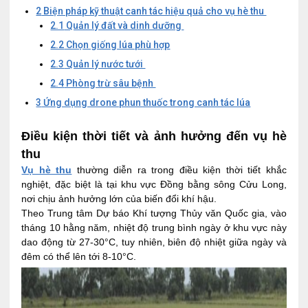
2
Biện pháp kỹ thuật canh tác hiệu quả cho vụ hè thu
2.1
Quản lý đất và dinh dưỡng
2.2
Chọn giống lúa phù hợp
2.3
Quản lý nước tưới
2.4
Phòng trừ sâu bệnh
3
Ứng dụng drone phun thuốc trong canh tác lúa
Điều kiện thời tiết và ảnh hưởng đến vụ hè
thu
Vụ hè thu
thường diễn ra trong điều kiện thời tiết khắc
nghiệt, đặc biệt là tại khu vực Đồng bằng sông Cửu Long,
nơi chịu ảnh hưởng lớn của biến đổi khí hậu.
Theo Trung tâm Dự báo Khí tượng Thủy văn Quốc gia, vào
tháng 10 hằng năm, nhiệt độ trung bình ngày ở khu vực này
dao động từ 27-30°C, tuy nhiên, biên độ nhiệt giữa ngày và
đêm có thể lên tới 8-10°C.