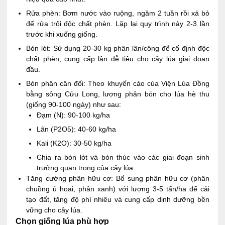
Rửa phèn: Bơm nước vào ruộng, ngâm 2 tuần rồi xả bỏ
để rửa trôi độc chất phèn. Lặp lại quy trình này 2-3 lần
trước khi xuống giống.
Bón lót: Sử dụng 20-30 kg phân lân/công để cố định độc
chất phèn, cung cấp lân dễ tiêu cho cây lúa giai đoạn
đầu.
Bón phân cân đối: Theo khuyến cáo của Viện Lúa Đồng
bằng sông Cửu Long, lượng phân bón cho lúa hè thu
(giống 90-100 ngày) như sau:
Đạm (N): 90-100 kg/ha
Lân (P2O5): 40-60 kg/ha
Kali (K2O): 30-50 kg/ha
Chia ra bón lót và bón thúc vào các giai đoạn sinh
trưởng quan trọng của cây lúa.
Tăng cường phân hữu cơ: Bổ sung phân hữu cơ (phân
chuồng ủ hoai, phân xanh) với lượng 3-5 tấn/ha để cải
tạo đất, tăng độ phì nhiêu và cung cấp dinh dưỡng bền
vững cho cây lúa.
Chọn giống lúa phù hợp