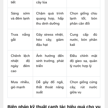
tiết
cây lúa
Sáng sớm
Chậm quá trình
Chọn giống chịu
và đêm lạnh
quang hợp, hấp
lạnh tốt, bón
thu dinh dưỡng
phân cân đối
Trưa nắng
Gây stress nhiệt,
Cung cấp đủ
gắt
héo cây, giảm
nước, bón phân
đậu hạt
kali
Chênh lệch
Ảnh hưởng đến
Điều chỉnh mật
nhiệt độ
sinh trưởng, phát
độ gieo sạ, quản
ngày đêm
triển
lý nước hợp lý
cao
Mưa nhiều,
Dễ gây đổ ngã,
Chọn giống cứng
gió mạnh
thất thoát năng
cây, rút nước
suất
giữa vụ
Biện pháp kỹ thuật canh tác hiệu quả cho vụ