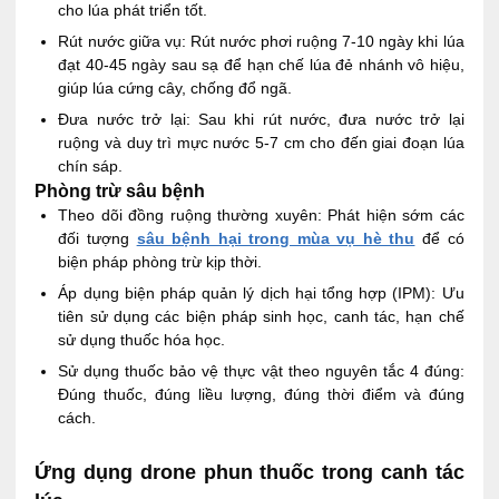
cho lúa phát triển tốt.
Rút nước giữa vụ: Rút nước phơi ruộng 7-10 ngày khi lúa
đạt 40-45 ngày sau sạ để hạn chế lúa đẻ nhánh vô hiệu,
giúp lúa cứng cây, chống đổ ngã.
Đưa nước trở lại: Sau khi rút nước, đưa nước trở lại
ruộng và duy trì mực nước 5-7 cm cho đến giai đoạn lúa
chín sáp.
Phòng trừ sâu bệnh
Theo dõi đồng ruộng thường xuyên: Phát hiện sớm các
đối tượng
sâu bệnh hại trong mùa vụ hè thu
để có
biện pháp phòng trừ kịp thời.
Áp dụng biện pháp quản lý dịch hại tổng hợp (IPM): Ưu
tiên sử dụng các biện pháp sinh học, canh tác, hạn chế
sử dụng thuốc hóa học.
Sử dụng thuốc bảo vệ thực vật theo nguyên tắc 4 đúng:
Đúng thuốc, đúng liều lượng, đúng thời điểm và đúng
cách.
Ứng dụng drone phun thuốc trong canh tác