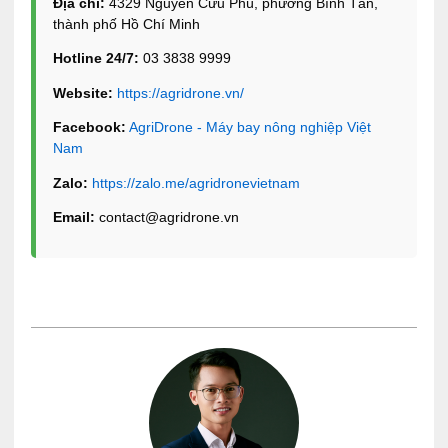
Địa chỉ:
4329 Nguyễn Cửu Phú, phường Bình Tân,
thành phố Hồ Chí Minh
Hotline 24/7:
03 3838 9999
Website:
https://agridrone.vn/
Facebook:
AgriDrone - Máy bay nông nghiệp Việt
Nam
Zalo:
https://zalo.me/agridronevietnam
Email:
contact@agridrone.vn