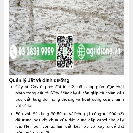
Quản lý đất và dinh dưỡng
Cày ải: Cày ải phơi đất từ 2-3 tuần giúp giảm độc chất
phèn trong đất tới 60%. Việc cày ải còn giúp cải thiện cấu
trúc đất, tăng độ thông thoáng và hoạt động của vi sinh
vật có lợi.
Bón vôi: Sử dụng 30-50 kg vôi/công (1 công = 1000m2)
để trung hòa độ chua của đất, cung cấp canxi cho cây
lúa. Nên bón vôi lúc làm đất, kết hợp với cày ải để đạt
hiệu quả cao nhất.