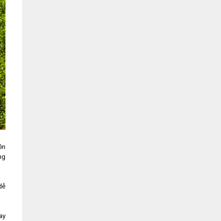
ên
ng
dễ
ay