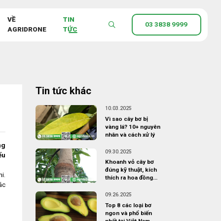
VỀ
TIN
03 3838 9999
AGRIDRONE
TỨC
Tin tức khác
10.03.2025
Vì sao cây bơ bị
vàng lá? 10+ nguyên
nhân và cách xử lý
ng
09.30.2025
ểu
Khoanh vỏ cây bơ
đúng kỹ thuật, kích
i.
thích ra hoa đồng
ác
loạt
09.26.2025
Top 8 các loại bơ
ngon và phổ biến
nhất tại Việt Nam