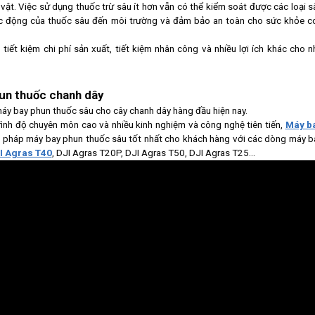
ật. Việc sử dụng thuốc trừ sâu ít hơn vẫn có thể kiểm soát được các loại s
ác động của thuốc sâu đến môi trường và đảm bảo an toàn cho sức khỏe c
iết kiệm chi phí sản xuất, tiết kiệm nhân công và nhiều lợi ích khác cho n
hun thuốc chanh dây
máy bay phun thuốc sâu cho cây chanh dây hàng đầu hiện nay.
trình độ chuyên môn cao và nhiều kinh nghiệm và công nghệ tiên tiến,
Máy b
i pháp máy bay phun thuốc sâu tốt nhất cho khách hàng với các dòng máy b
I Agras T40
, DJI Agras T20P, DJI Agras T50, DJI Agras T25…