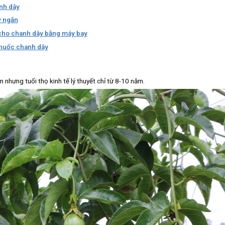
nh dây
y ngắn
 cho chanh dây bằng máy bay
thuốc chanh dây
nhưng tuổi thọ kinh tế lý thuyết chỉ từ 8-10 năm.