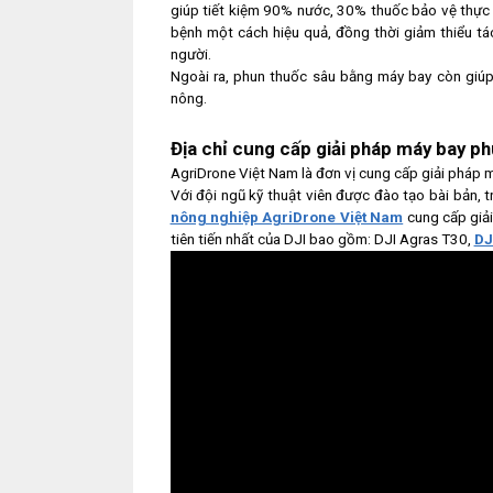
giúp tiết kiệm 90% nước, 30% thuốc bảo vệ thực v
bệnh một cách hiệu quả, đồng thời giảm thiểu t
người.
Ngoài ra, phun thuốc sâu bằng máy bay còn giúp t
nông.
Địa chỉ cung cấp giải pháp máy bay p
AgriDrone Việt Nam là đơn vị cung cấp giải pháp 
Với đội ngũ kỹ thuật viên được đào tạo bài bản, 
nông nghiệp AgriDrone Việt Nam
cung cấp giả
tiên tiến nhất của DJI bao gồm: DJI Agras T30,
DJ