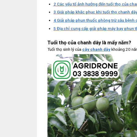
2
Các yếu tố ảnh hưởng đến tuổi thọ của cha
3
Giải pháp khắc phục khi tuổi thọ chanh dâ
4
Giải pháp phun thuốc phòng trừ sâu bệnh
5
Địa chỉ cung cấp giải pháp máy bay phun 
Tuổi thọ của chanh dây là mấy năm?
Tuổi thọ sinh lý của
cây chanh dây
khoảng 20 năm 