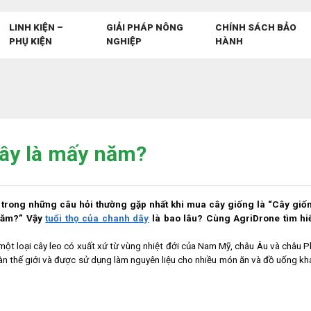
LINH KIỆN –
GIẢI PHÁP NÔNG
CHÍNH SÁCH BẢO
PHỤ KIỆN
NGHIỆP
HÀNH
dây là mấy năm?
 trong những câu hỏi thường gặp nhất khi mua cây giống là “Cây giố
 năm?” Vậy
tuổi thọ của chanh dây
là bao lâu? Cùng AgriDrone tìm hi
à một loại cây leo có xuất xứ từ vùng nhiệt đới của Nam Mỹ, châu Âu và châu Ph
oàn thế giới và được sử dụng làm nguyên liệu cho nhiều món ăn và đồ uống kh