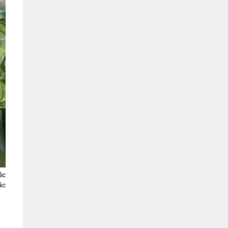
ắc
ác