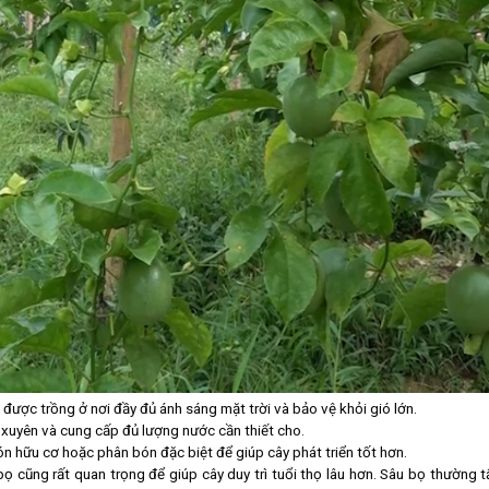
 được trồng ở nơi đầy đủ ánh sáng mặt trời và bảo vệ khỏi gió lớn.
 xuyên và cung cấp đủ lượng nước cần thiết cho.
n hữu cơ hoặc phân bón đặc biệt để giúp cây phát triển tốt hơn.
ọ cũng rất quan trọng để giúp cây duy trì tuổi thọ lâu hơn. Sâu bọ thường t