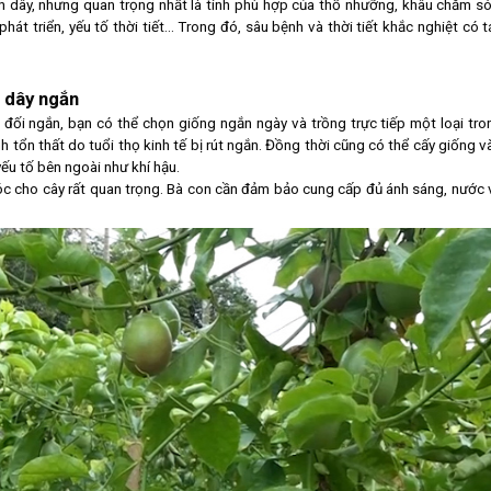
h dây, nhưng quan trọng nhất là tính phù hợp của thổ nhưỡng, khâu chăm só
hát triển, yếu tố thời tiết… Trong đó, sâu bệnh và thời tiết khắc nghiệt có t
h dây ngắn
 đối ngắn, bạn có thể chọn giống ngắn ngày và trồng trực tiếp một loại tro
h tổn thất do tuổi thọ kinh tế bị rút ngắn. Đồng thời cũng có thể cấy giống v
ếu tố bên ngoài như khí hậu.
sóc cho cây rất quan trọng. Bà con cần đảm bảo cung cấp đủ ánh sáng, nước 