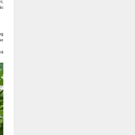
c,
ác
ng
ào
và