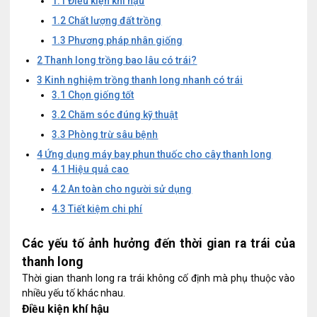
1.1
Điều kiện khí hậu
1.2
Chất lượng đất trồng
1.3
Phương pháp nhân giống
2
Thanh long trồng bao lâu có trái?
3
Kinh nghiệm trồng thanh long nhanh có trái
3.1
Chọn giống tốt
3.2
Chăm sóc đúng kỹ thuật
3.3
Phòng trừ sâu bệnh
4
Ứng dụng máy bay phun thuốc cho cây thanh long
4.1
Hiệu quả cao
4.2
An toàn cho người sử dụng
4.3
Tiết kiệm chi phí
Các yếu tố ảnh hưởng đến thời gian ra trái của
thanh long
Thời gian thanh long ra trái không cố định mà phụ thuộc vào
nhiều yếu tố khác nhau.
Điều kiện khí hậu