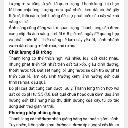
Lượng mưa cũng là yếu tố quan trọng. Thanh long chịu hạn
tốt hơn chịu úng. Lượng mưa quá nhiều, kéo dài có thể gây
thối rễ, thối cành, ảnh hưởng đến sự phát triển của cây và khả
năng ra trái.
Ánh sáng cũng đóng vai trò quan trọng. Thanh long cần được
cung cấp đủ ánh sáng, ít nhất 6-8 giờ mỗi ngày để quang hợp
và phát triển tốt. Thiếu sáng sẽ làm cây yếu ớt, cành nhánh
vươn dài nhưng mảnh mai, khó ra hoa.
Chất lượng đất trồng
Thanh long có thể thích nghi với nhiều loại đất khác nhau,
nhưng phát triển tốt nhất trên đất tơi xốp, giàu dinh dưỡng,
thoát nước tốt. Đất sét nặng, bí, úng nước sẽ cản trở sự phát
triển của rễ, làm cây sinh trưởng kém, ảnh hưởng đến quá
trình ra hoa, đậu quả.
Độ pH của đất cũng cần được lưu ý. Thanh long thích hợp với
đất có độ pH từ 5.5-7.0. Đất quá chua hoặc quá kiềm đều ảnh
hưởng đến khả năng hấp thụ dinh dưỡng của cây, từ đó tác
động đến thời gian ra trái.
Phương pháp nhân giống
Thanh long có thể được nhân giống bằng hạt hoặc giâm cành.
Tuy nhiên, trồng bằng hạt thường ít được áp dụng vì cây lâu ra