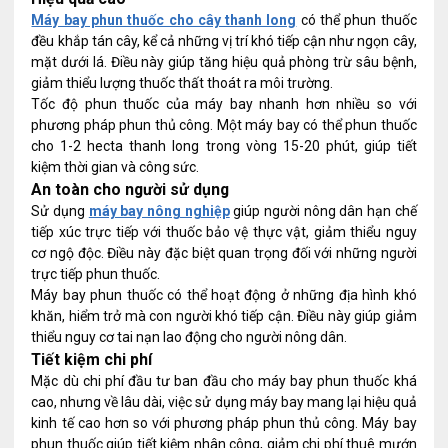
Máy bay phun thuốc cho cây thanh long
có thể phun thuốc
đều khắp tán cây, kể cả những vị trí khó tiếp cận như ngọn cây,
mặt dưới lá. Điều này giúp tăng hiệu quả phòng trừ sâu bệnh,
giảm thiểu lượng thuốc thất thoát ra môi trường.
Tốc độ phun thuốc của máy bay nhanh hơn nhiều so với
phương pháp phun thủ công. Một máy bay có thể phun thuốc
cho 1-2 hecta thanh long trong vòng 15-20 phút, giúp tiết
kiệm thời gian và công sức.
An toàn cho người sử dụng
Sử dụng
máy bay nông nghiệp
giúp người nông dân hạn chế
tiếp xúc trực tiếp với thuốc bảo vệ thực vật, giảm thiểu nguy
cơ ngộ độc. Điều này đặc biệt quan trọng đối với những người
trực tiếp phun thuốc.
Máy bay phun thuốc có thể hoạt động ở những địa hình khó
khăn, hiểm trở mà con người khó tiếp cận. Điều này giúp giảm
thiểu nguy cơ tai nạn lao động cho người nông dân.
Tiết kiệm chi phí
Mặc dù chi phí đầu tư ban đầu cho máy bay phun thuốc khá
cao, nhưng về lâu dài, việc sử dụng máy bay mang lại hiệu quả
kinh tế cao hơn so với phương pháp phun thủ công. Máy bay
phun thuốc giúp tiết kiệm nhân công, giảm chi phí thuê mướn