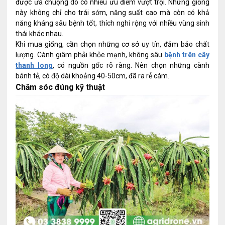
được ưa chuộng do có nhiều ưu điểm vượt trội. Những giống
này không chỉ cho trái sớm, năng suất cao mà còn có khả
năng kháng sâu bệnh tốt, thích nghi rộng với nhiều vùng sinh
thái khác nhau.
Khi mua giống, cần chọn những cơ sở uy tín, đảm bảo chất
lượng. Cành giâm phải khỏe mạnh, không sâu
bệnh trên cây
thanh long
, có nguồn gốc rõ ràng. Nên chọn những cành
bánh tẻ, có độ dài khoảng 40-50cm, đã ra rễ cám.
Chăm sóc đúng kỹ thuật