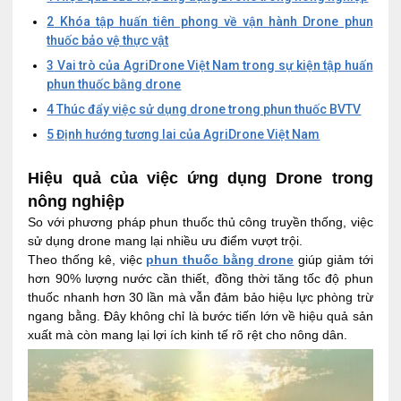
2
Khóa tập huấn tiên phong về vận hành Drone phun
thuốc bảo vệ thực vật
3
Vai trò của AgriDrone Việt Nam trong sự kiện tập huấn
phun thuốc bằng drone
4
Thúc đẩy việc sử dụng drone trong phun thuốc BVTV
5
Định hướng tương lai của AgriDrone Việt Nam
Hiệu quả của việc ứng dụng Drone trong
nông nghiệp
So với phương pháp phun thuốc thủ công truyền thống, việc
sử dụng drone mang lại nhiều ưu điểm vượt trội.
Theo thống kê, việc
phun thuốc bằng drone
giúp giảm tới
hơn 90% lượng nước cần thiết, đồng thời tăng tốc độ phun
thuốc nhanh hơn 30 lần mà vẫn đảm bảo hiệu lực phòng trừ
ngang bằng. Đây không chỉ là bước tiến lớn về hiệu quả sản
xuất mà còn mang lại lợi ích kinh tế rõ rệt cho nông dân.