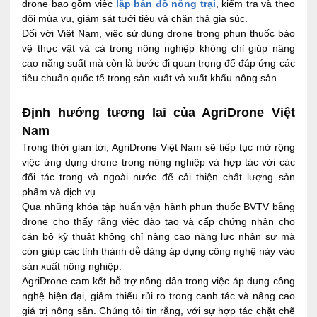
drone bao gồm việc
lập bản đồ nông trại
, kiểm tra và theo
dõi mùa vụ, giám sát tưới tiêu và chăn thả gia súc.
Đối với Việt Nam, việc sử dụng drone trong phun thuốc bảo
vệ thực vật và cả trong nông nghiệp không chỉ giúp nâng
cao năng suất mà còn là bước đi quan trọng để đáp ứng các
tiêu chuẩn quốc tế trong sản xuất và xuất khẩu nông sản.
Định hướng tương lai của AgriDrone Việt
Nam
Trong thời gian tới, AgriDrone Việt Nam sẽ tiếp tục mở rộng
việc ứng dụng drone trong nông nghiệp và hợp tác với các
đối tác trong và ngoài nước để cải thiện chất lượng sản
phẩm và dịch vụ.
Qua những khóa tập huấn vận hành phun thuốc BVTV bằng
drone cho thấy rằng việc đào tạo và cấp chứng nhận cho
cán bộ kỹ thuật không chỉ nâng cao năng lực nhân sự mà
còn giúp các tỉnh thành dễ dàng áp dụng công nghệ này vào
sản xuất nông nghiệp.
AgriDrone cam kết hỗ trợ nông dân trong việc áp dụng công
nghệ hiện đại, giảm thiểu rủi ro trong canh tác và nâng cao
giá trị nông sản. Chúng tôi tin rằng, với sự hợp tác chặt chẽ