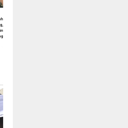
nh
g,
ần
ng