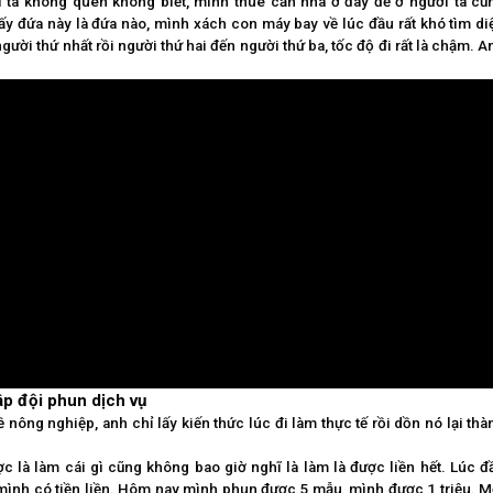
 ta không quen không biết, mình thuê căn nhà ở đây để ở người ta cũ
ấy đứa này là đứa nào, mình xách con máy bay về lúc đầu rất khó tìm di
gười thứ nhất rồi người thứ hai đến người thứ ba, tốc độ đi rất là chậm. A
ập đội phun dịch vụ
nông nghiệp, anh chỉ lấy kiến thức lúc đi làm thực tế rồi dồn nó lại thà
c là làm cái gì cũng không bao giờ nghĩ là làm là được liền hết. Lúc đ
mình có tiền liền. Hôm nay mình phun được 5 mẫu, mình được 1 triệu. M