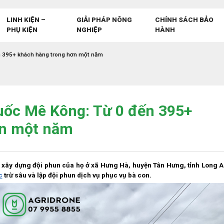
LINH KIỆN –
GIẢI PHÁP NÔNG
CHÍNH SÁCH BẢO
PHỤ KIỆN
NGHIỆP
HÀNH
n 395+ khách hàng trong hơn một năm
uốc Mê Kông: Từ 0 đến 395+
ơn một năm
xây dựng đội phun của họ ở xã Hưng Hà, huyện Tân Hưng, tỉnh Long A
c
trừ sâu và lập đội phun dịch vụ phục vụ bà con.