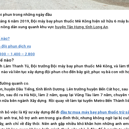
i phun trong những ngày đầu
tháng 6 năm 2019, Đội máy bay phun thuốc Mê Kông hiện sở hữu 6 máy b
ộ nông dân xung quanh khu vực
huyện Tân Hưng, tỉnh Long An
.
ế nào?
 đội phun dịch vụ
300 – 1,400 – 2,800
hế nào?
h Lâm Thanh Tú, Đội trưởng Đội máy bay phun thuốc Mê Kông, và làm t
nào và liên tục xây dựng đội phun cho đến bây giờ, phục vụ bà con với h
 đường quanh co.
ền, huyện Dầu Tiếng, tỉnh Bình Dương. Lên trường huyện Bến Cát học, sau 
Gòn, sau đó ra Hà Nội, làm 2 năm, quay lại Vũng Tàu làm 7 năm, chuyên 
 nữa bên ngành Xây dựng. Rồi quay về làm tại tuyến Metro Bến Thành li
nh bỏ việc là Kỹ sư xây dựng để đi
đầu tư mua máy bay phun thuốc trừ s
 anh trai, hỗ trợ anh em trong gia đình thôi, nhưng không ngờ lại bị cu
ây, anh chỉ về đây thôi. Nên anh gặp nhiều khó khăn hơn những anh em