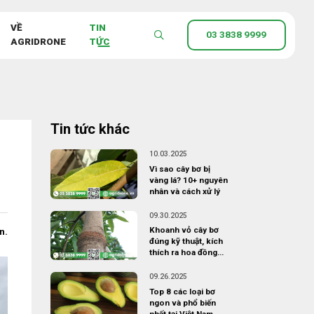
VỀ
TIN
03 3838 9999
AGRIDRONE
TỨC
Tin tức khác
10.03.2025
Vì sao cây bơ bị
vàng lá? 10+ nguyên
nhân và cách xử lý
09.30.2025
Khoanh vỏ cây bơ
n.
đúng kỹ thuật, kích
thích ra hoa đồng
loạt
09.26.2025
Top 8 các loại bơ
ngon và phổ biến
nhất tại Việt Nam