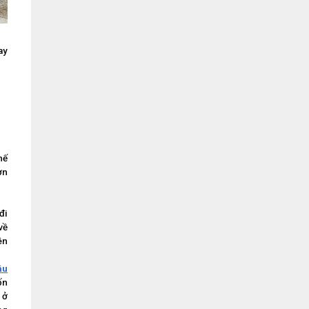
ay
hế
ơn
đi
về
ên
âu
ốn
 ở