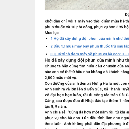
Độ
Khởi đầu chỉ với 1 máy vào thời điểm mùa hè 
phun thuốc và 10 phi công, phục vụ hơn 395 h
Mục lục
1
Họ đã xây dựng đội phun của mình như th
2
Đầu tư mua máy bay phun thuốc trừ sâu lập
3
Quá trình đem máy về phục vụ bà con: 0 – 
Họ đã xây dựng đội phun của mình như t
Chúng ta hãy cùng tìm hiểu câu chuyện của an
nào anh có thể từ hầu như không có khách hàng 
2,800 mẫu mỗi vụ.
Con đường của anh đến xã Hưng Hà là một con
Anh sinh ra và lớn lên ở Bến Súc, Xã Thanh Tuy
zô đại học học luôn, rồi đi công tác trên Sài 
Cảng, sau được đưa đi Nhật đào tạo thêm 1 năm
tục 8, 9 năm.
Anh chia sẻ: “Cũng đã hơn một năm rồi, từ khi a
phục vụ cho bà con. Lúc đầu tính làm cho người
theo luôn. Anh không phải dân địa phương ở đ