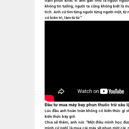
trạm phun khác vì anh gần như là người người
không tin tưởng, người ta cũng không biết là m
tích. Anh cứ tìm từng người từng người một, từ n
cứ kiên trì, làm từ từ.”
Đầu tư mua máy bay phun thuốc trừ sâu l
Lúc đầu anh hoàn toàn không có kiến thức gì về 
kiến thức bây giờ.
Chia sẻ thêm, anh nói: “Một điều mình học đượ
mình cứ nghĩ là mua cái máy về phun một cái, 