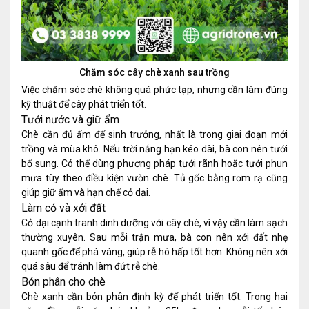
Chăm sóc cây chè xanh sau trồng
Việc chăm sóc chè không quá phức tạp, nhưng cần làm đúng
kỹ thuật để cây phát triển tốt.
Tưới nước và giữ ẩm
Chè cần đủ ẩm để sinh trưởng, nhất là trong giai đoạn mới
trồng và mùa khô. Nếu trời nắng hạn kéo dài, bà con nên tưới
bổ sung. Có thể dùng phương pháp tưới rãnh hoặc tưới phun
mưa tùy theo điều kiện vườn chè. Tủ gốc bằng rơm rạ cũng
giúp giữ ẩm và hạn chế cỏ dại.
Làm cỏ và xới đất
Cỏ dại cạnh tranh dinh dưỡng với cây chè, vì vậy cần làm sạch
thường xuyên. Sau mỗi trận mưa, bà con nên xới đất nhẹ
quanh gốc để phá váng, giúp rễ hô hấp tốt hơn. Không nên xới
quá sâu để tránh làm đứt rễ chè.
Bón phân cho chè
Chè xanh cần bón phân định kỳ để phát triển tốt. Trong hai