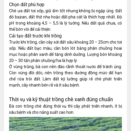
Chọn đất phù hợp
Chè ưa đất tơi xốp, giữ ẩm tốt nhưng không bị ngập úng. Đất
đỏ bazan, đất thịt nhẹ hoặc đất pha cát là thích hợp nhất. Độ
pH trong khoảng 4,5 – 5,5 là lý tưởng. Nếu đất quá chua, có
thể bón vôi để cải thiện.
Cải tạo đất trước khi trồng
Trước khi trồng, cần cày xới đất sâu khoảng 20 – 25cm cho tơi
xốp. Nếu đất bạc màu, cần bón lót bằng phân chuồng hoai
mục hoặc phân xanh để tăng dinh dưỡng. Lượng bón khoảng
20 – 30 tấn phân chuồng/ha là hợp lý.
Ở vùng trũng, bà con nên đào rãnh thoát nước để tránh úng.
Còn vùng đồi dốc, nên trồng theo đường đồng mức để hạn
chế rửa trôi đất. Làm đất kỹ lưỡng giúp rễ chè phát triển
mạnh, cây nhanh bén rễ và ít sâu bệnh.
Thời vụ và kỹ thuật trồng chè xanh đúng chuẩn
Bà con trồng chè đúng thời vụ thì cây phát triển nhanh, ít bị
sâu bệnh và cho năng suất cao hơn.