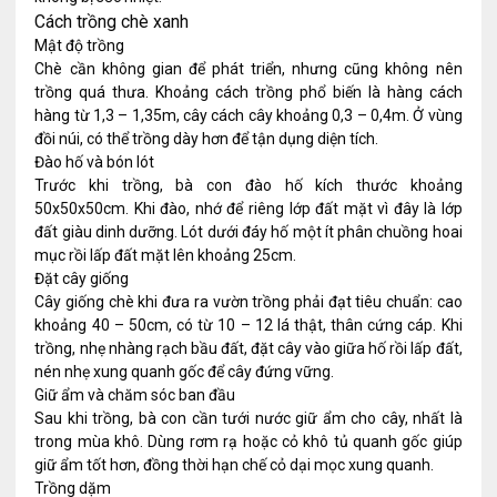
Cách trồng chè xanh
Mật độ trồng
Chè cần không gian để phát triển, nhưng cũng không nên
trồng quá thưa. Khoảng cách trồng phổ biến là hàng cách
hàng từ 1,3 – 1,35m, cây cách cây khoảng 0,3 – 0,4m. Ở vùng
đồi núi, có thể trồng dày hơn để tận dụng diện tích.
Đào hố và bón lót
Trước khi trồng, bà con đào hố kích thước khoảng
50x50x50cm. Khi đào, nhớ để riêng lớp đất mặt vì đây là lớp
đất giàu dinh dưỡng. Lót dưới đáy hố một ít phân chuồng hoai
mục rồi lấp đất mặt lên khoảng 25cm.
Đặt cây giống
Cây giống chè khi đưa ra vườn trồng phải đạt tiêu chuẩn: cao
khoảng 40 – 50cm, có từ 10 – 12 lá thật, thân cứng cáp. Khi
trồng, nhẹ nhàng rạch bầu đất, đặt cây vào giữa hố rồi lấp đất,
nén nhẹ xung quanh gốc để cây đứng vững.
Giữ ẩm và chăm sóc ban đầu
Sau khi trồng, bà con cần tưới nước giữ ẩm cho cây, nhất là
trong mùa khô. Dùng rơm rạ hoặc cỏ khô tủ quanh gốc giúp
giữ ẩm tốt hơn, đồng thời hạn chế cỏ dại mọc xung quanh.
Trồng dặm