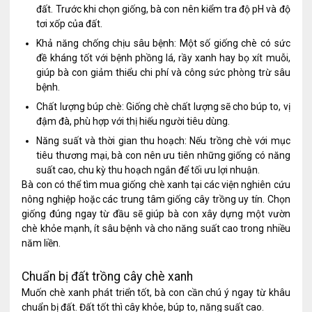
đất. Trước khi chọn giống, bà con nên kiểm tra độ pH và độ
tơi xốp của đất.
Khả năng chống chịu sâu bệnh: Một số giống chè có sức
đề kháng tốt với bệnh phồng lá, rầy xanh hay bọ xít muỗi,
giúp bà con giảm thiểu chi phí và công sức phòng trừ sâu
bệnh.
Chất lượng búp chè: Giống chè chất lượng sẽ cho búp to, vị
đậm đà, phù hợp với thị hiếu người tiêu dùng.
Năng suất và thời gian thu hoạch: Nếu trồng chè với mục
tiêu thương mại, bà con nên ưu tiên những giống có năng
suất cao, chu kỳ thu hoạch ngắn để tối ưu lợi nhuận.
Bà con có thể tìm mua giống chè xanh tại các viện nghiên cứu
nông nghiệp hoặc các trung tâm giống cây trồng uy tín. Chọn
giống đúng ngay từ đầu sẽ giúp bà con xây dựng một vườn
chè khỏe mạnh, ít sâu bệnh và cho năng suất cao trong nhiều
năm liền.
Chuẩn bị đất trồng cây chè xanh
Muốn chè xanh phát triển tốt, bà con cần chú ý ngay từ khâu
chuẩn bị đất. Đất tốt thì cây khỏe, búp to, năng suất cao.