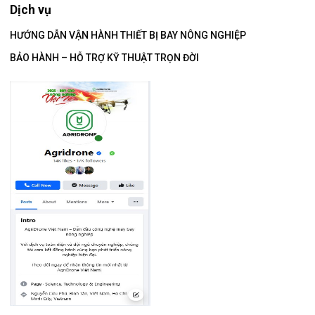
Dịch vụ
HƯỚNG DẪN VẬN HÀNH THIẾT BỊ BAY NÔNG NGHIỆP
BẢO HÀNH – HỖ TRỢ KỸ THUẬT TRỌN ĐỜI