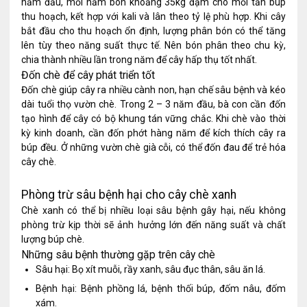
năm đầu, mỗi năm bón khoảng 35kg đạm cho mỗi tấn búp
thu hoạch, kết hợp với kali và lân theo tỷ lệ phù hợp. Khi cây
bắt đầu cho thu hoạch ổn định, lượng phân bón có thể tăng
lên tùy theo năng suất thực tế. Nên bón phân theo chu kỳ,
chia thành nhiều lần trong năm để cây hấp thụ tốt nhất.
Đốn chè để cây phát triển tốt
Đốn chè giúp cây ra nhiều cành non, hạn chế sâu bệnh và kéo
dài tuổi thọ vườn chè. Trong 2 – 3 năm đầu, bà con cần đốn
tạo hình để cây có bộ khung tán vững chắc. Khi chè vào thời
kỳ kinh doanh, cần đốn phớt hàng năm để kích thích cây ra
búp đều. Ở những vườn chè già cỗi, có thể đốn đau để trẻ hóa
cây chè.
Phòng trừ sâu bệnh hại cho cây chè xanh
Chè xanh có thể bị nhiều loại sâu bệnh gây hại, nếu không
phòng trừ kịp thời sẽ ảnh hưởng lớn đến năng suất và chất
lượng búp chè.
Những sâu bệnh thường gặp trên cây chè
Sâu hại: Bọ xít muỗi, rầy xanh, sâu đục thân, sâu ăn lá.
Bệnh hại: Bệnh phồng lá, bệnh thối búp, đốm nâu, đốm
xám.