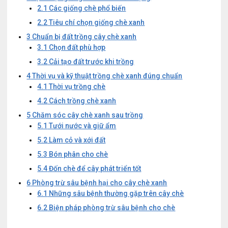
2.1
Các giống chè phổ biến
2.2
Tiêu chí chọn giống chè xanh
3
Chuẩn bị đất trồng cây chè xanh
3.1
Chọn đất phù hợp
3.2
Cải tạo đất trước khi trồng
4
Thời vụ và kỹ thuật trồng chè xanh đúng chuẩn
4.1
Thời vụ trồng chè
4.2
Cách trồng chè xanh
5
Chăm sóc cây chè xanh sau trồng
5.1
Tưới nước và giữ ẩm
5.2
Làm cỏ và xới đất
5.3
Bón phân cho chè
5.4
Đốn chè để cây phát triển tốt
6
Phòng trừ sâu bệnh hại cho cây chè xanh
6.1
Những sâu bệnh thường gặp trên cây chè
6.2
Biện pháp phòng trừ sâu bệnh cho chè