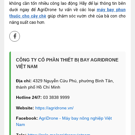
không cần tốn nhiều công lao động. Hãy để lại thông tin bên
dưới ngay để AgriDrone tư vấn về các loại
máy bay phun
thuốc cho cây chè
giúp chăm sóc vườn chè của bà con cho
năng suất cao hơn.
CÔNG TY CỔ PHẦN THIẾT BỊ BAY AGRIDRONE
VIỆT NAM
Địa chỉ:
4329 Nguyễn Cửu Phú, phường Bình Tân,
thành phố Hồ Chí Minh
Hotline 24/7:
03 3838 9999
Website:
https://agridrone.vn/
Facebook:
AgriDrone - Máy bay nông nghiệp Việt
Nam
Zalo:
https://zalo.me/agridronevietnam