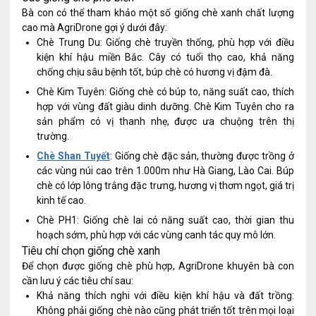
Bà con có thể tham khảo một số giống chè xanh chất lượng
cao mà AgriDrone gợi ý dưới đây:
Chè Trung Du: Giống chè truyền thống, phù hợp với điều
kiện khí hậu miền Bắc. Cây có tuổi thọ cao, khả năng
chống chịu sâu bệnh tốt, búp chè có hương vị đậm đà.
Chè Kim Tuyên: Giống chè có búp to, năng suất cao, thích
hợp với vùng đất giàu dinh dưỡng. Chè Kim Tuyên cho ra
sản phẩm có vị thanh nhẹ, được ưa chuộng trên thị
trường.
Chè Shan Tuyết
: Giống chè đặc sản, thường được trồng ở
các vùng núi cao trên 1.000m như Hà Giang, Lào Cai. Búp
chè có lớp lông trắng đặc trưng, hương vị thơm ngọt, giá trị
kinh tế cao.
Chè PH1: Giống chè lai có năng suất cao, thời gian thu
hoạch sớm, phù hợp với các vùng canh tác quy mô lớn.
Tiêu chí chọn giống chè xanh
Để chọn được giống chè phù hợp, AgriDrone khuyên bà con
cần lưu ý các tiêu chí sau:
Khả năng thích nghi với điều kiện khí hậu và đất trồng:
Không phải giống chè nào cũng phát triển tốt trên mọi loại