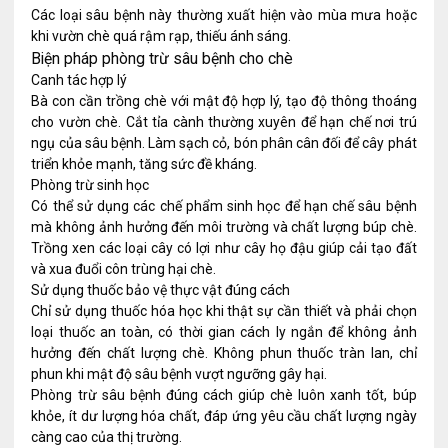
Các loại sâu bệnh này thường xuất hiện vào mùa mưa hoặc
khi vườn chè quá rậm rạp, thiếu ánh sáng.
Biện pháp phòng trừ sâu bệnh cho chè
Canh tác hợp lý
Bà con cần trồng chè với mật độ hợp lý, tạo độ thông thoáng
cho vườn chè. Cắt tỉa cành thường xuyên để hạn chế nơi trú
ngụ của sâu bệnh. Làm sạch cỏ, bón phân cân đối để cây phát
triển khỏe mạnh, tăng sức đề kháng.
Phòng trừ sinh học
Có thể sử dụng các chế phẩm sinh học để hạn chế sâu bệnh
mà không ảnh hưởng đến môi trường và chất lượng búp chè.
Trồng xen các loại cây có lợi như cây họ đậu giúp cải tạo đất
và xua đuổi côn trùng hại chè.
Sử dụng thuốc bảo vệ thực vật đúng cách
Chỉ sử dụng thuốc hóa học khi thật sự cần thiết và phải chọn
loại thuốc an toàn, có thời gian cách ly ngắn để không ảnh
hưởng đến chất lượng chè. Không phun thuốc tràn lan, chỉ
phun khi mật độ sâu bệnh vượt ngưỡng gây hại.
Phòng trừ sâu bệnh đúng cách giúp chè luôn xanh tốt, búp
khỏe, ít dư lượng hóa chất, đáp ứng yêu cầu chất lượng ngày
càng cao của thị trường.