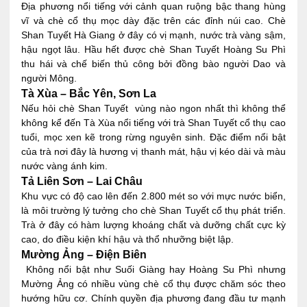
Địa phương nổi tiếng với cảnh quan ruộng bậc thang hùng
vĩ và chè cổ thụ mọc dày đặc trên các đỉnh núi cao. Chè
Shan Tuyết Hà Giang ở đây có vị mạnh, nước trà vàng sậm,
hậu ngọt lâu. Hầu hết được chè Shan Tuyết Hoàng Su Phì​
thu hái và chế biến thủ công bởi đồng bào người Dao và
người Mông.
Tà Xùa – Bắc Yên, Sơn La
Nếu hỏi chè Shan Tuyết vùng nào ngon nhất​ thì không thể
không kể đến Tà Xùa nổi tiếng với trà Shan Tuyết cổ thụ cao
tuổi, mọc xen kẽ trong rừng nguyên sinh. Đặc điểm nổi bật
của trà nơi đây là hương vị thanh mát, hậu vị kéo dài và màu
nước vàng ánh kim.
Tả Liên Sơn – Lai Châu
Khu vực có độ cao lên đến 2.800 mét so với mực nước biển,
là môi trường lý tưởng cho chè Shan Tuyết cổ thụ phát triển.
Trà ở đây có hàm lượng khoáng chất và dưỡng chất cực kỳ
cao, do điều kiện khí hậu và thổ nhưỡng biệt lập.
Mường Ảng – Điện Biên
Không nổi bật như Suối Giàng hay Hoàng Su Phì nhưng
Mường Ảng có nhiều vùng chè cổ thụ được chăm sóc theo
hướng hữu cơ. Chính quyền địa phương đang đầu tư mạnh