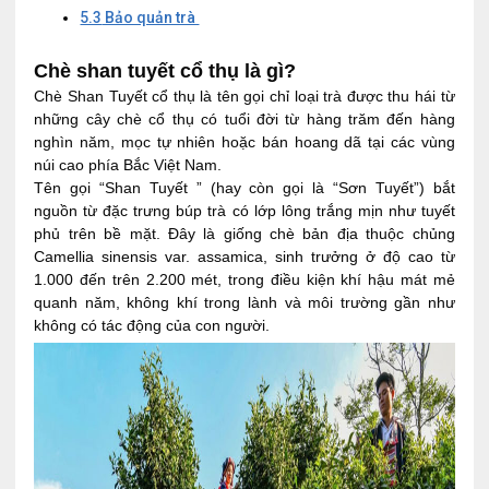
5.3
Bảo quản trà
Chè shan tuyết cổ thụ là gì?
Chè Shan Tuyết cổ thụ là tên gọi chỉ loại trà được thu hái từ
những cây chè cổ thụ có tuổi đời từ hàng trăm đến hàng
nghìn năm, mọc tự nhiên hoặc bán hoang dã tại các vùng
núi cao phía Bắc Việt Nam.
Tên gọi “Shan Tuyết ” (hay còn gọi là “Sơn Tuyết”) bắt
nguồn từ đặc trưng búp trà có lớp lông trắng mịn như tuyết
phủ trên bề mặt. Đây là giống chè bản địa thuộc chủng
Camellia sinensis var. assamica, sinh trưởng ở độ cao từ
1.000 đến trên 2.200 mét, trong điều kiện khí hậu mát mẻ
quanh năm, không khí trong lành và môi trường gần như
không có tác động của con người.