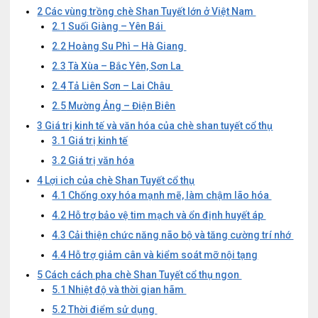
2
Các vùng trồng chè Shan Tuyết lớn ở Việt Nam
2.1
Suối Giàng – Yên Bái
2.2
Hoàng Su Phì – Hà Giang
2.3
Tà Xùa – Bắc Yên, Sơn La
2.4
Tả Liên Sơn – Lai Châu
2.5
Mường Ảng – Điện Biên
3
Giá trị kinh tế và văn hóa của chè shan tuyết cổ thụ
3.1
Giá trị kinh tế
3.2
Giá trị văn hóa
4
Lợi ich của chè Shan Tuyết cổ thụ
4.1
Chống oxy hóa mạnh mẽ, làm chậm lão hóa
4.2
Hỗ trợ bảo vệ tim mạch và ổn định huyết áp
4.3
Cải thiện chức năng não bộ và tăng cường trí nhớ
4.4
Hỗ trợ giảm cân và kiểm soát mỡ nội tạng
5
Cách cách pha chè Shan Tuyết cổ thụ ngon
5.1
Nhiệt độ và thời gian hãm
5.2
Thời điểm sử dụng