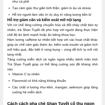
như cà phê
Tạo cảm giác thư giãn tinh thần, giảm lo âu và stress
Hỗ trợ người làm việc trí óc duy trì năng lượng bền bỉ
Hỗ trợ giảm cân và kiểm soát mỡ nội tạng
Với cơ chế tăng cường chuyển hóa và đốt cháy chất béo tự
nhiên, trà Shan Tuyết rất phù hợp với người đang thực hiện
chế độ ăn lành mạnh hoặc ăn kiêng khoa học.
Hàm lượng caffeine tự nhiên kết hợp với các hoạt chất khác
giúp ức chế cảm giác thèm ăn, kiểm soát insulin và giảm tích
mỡ hiệu quả, đặc biệt ở vùng bụng – vùng dễ tích tụ mỡ nội
tạng nhất.
Tăng cường miễn dịch và ngăn ngừa nhiều bệnh mãn tính
Trà Shan Tuyết giúp cơ thể tăng cường sức đề kháng nhờ
vào:
Vitamin C tự nhiên
Flavonoid có khả năng kháng khuẩn
Các chất vi lượng như kẽm, mangan, selenium giúp tăng
cường hệ miễn dịch.
Cách cách pha chè Shan Tuyết cổ thụ ngon