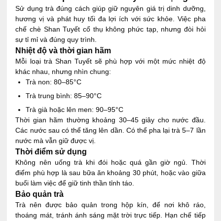
Sử dụng trà đúng cách giúp giữ nguyên giá trị dinh dưỡng,
hương vị và phát huy tối đa lợi ích với sức khỏe. Việc pha
chế chè Shan Tuyết cổ thụ không phức tạp, nhưng đòi hỏi
sự tỉ mỉ và đúng quy trình.
Nhiệt độ và thời gian hãm
Mỗi loại trà Shan Tuyết sẽ phù hợp với một mức nhiệt độ
khác nhau, nhưng nhìn chung:
Trà non: 80–85°C
Trà trung bình: 85–90°C
Trà già hoặc lên men: 90–95°C
Thời gian hãm thường khoảng 30–45 giây cho nước đầu.
Các nước sau có thể tăng lên dần. Có thể pha lại trà 5–7 lần
nước mà vẫn giữ được vị.
Thời điểm sử dụng
Không nên uống trà khi đói hoặc quá gần giờ ngủ. Thời
điểm phù hợp là sau bữa ăn khoảng 30 phút, hoặc vào giữa
buổi làm việc để giữ tinh thần tỉnh táo.
Bảo quản trà
Trà nên được bảo quản trong hộp kín, để nơi khô ráo,
thoáng mát, tránh ánh sáng mặt trời trực tiếp. Hạn chế tiếp