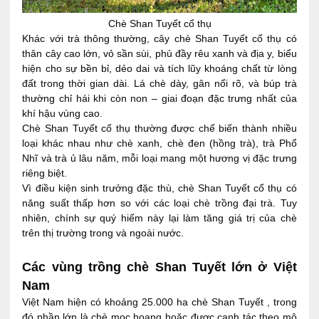
Chè Shan Tuyết cổ thụ
Khác với trà thông thường, cây chè Shan Tuyết cổ thụ có
thân cây cao lớn, vỏ sần sùi, phủ đầy rêu xanh và địa y, biểu
hiện cho sự bền bỉ, dẻo dai và tích lũy khoáng chất từ lòng
đất trong thời gian dài. Lá chè dày, gân nổi rõ, và búp trà
thường chỉ hái khi còn non – giai đoạn đặc trưng nhất của
khí hậu vùng cao.
Chè Shan Tuyết cổ thụ thường được chế biến thành nhiều
loại khác nhau như chè xanh, chè đen (hồng trà), trà Phổ
Nhĩ và trà ủ lâu năm, mỗi loại mang một hương vị đặc trưng
riêng biệt.
Vì điều kiện sinh trưởng đặc thù, chè Shan Tuyết cổ thụ có
năng suất thấp hơn so với các loại chè trồng đại trà. Tuy
nhiên, chính sự quý hiếm này lại làm tăng giá trị của chè
trên thị trường trong và ngoài nước.
Các vùng trồng chè Shan Tuyết lớn ở Việt
Nam
Việt Nam hiện có khoảng 25.000 ha chè Shan Tuyết , trong
đó phần lớn là chè mọc hoang hoặc được canh tác theo mô