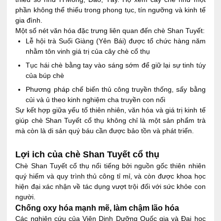
phần không thể thiếu trong phong tục, tín ngưỡng và kinh tế
gia đình.
Một số nét văn hóa đặc trưng liên quan đến chè Shan Tuyết:
Lễ hội trà Suối Giàng (Yên Bái) được tổ chức hàng năm
nhằm tôn vinh giá trị của cây chè cổ thụ
Tục hái chè bằng tay vào sáng sớm để giữ lại sự tinh túy
của búp chè
Phương pháp chế biến thủ công truyền thống, sấy bằng
củi và ủ theo kinh nghiệm cha truyền con nối
Sự kết hợp giữa yếu tố thiên nhiên, văn hóa và giá trị kinh tế
giúp chè Shan Tuyết cổ thụ không chỉ là một sản phẩm trà
mà còn là di sản quý báu cần được bảo tồn và phát triển.
Lợi ich của chè Shan Tuyết cổ thụ
Chè Shan Tuyết cổ thụ nổi tiếng bởi nguồn gốc thiên nhiên
quý hiếm và quy trình thủ công tỉ mỉ, và còn được khoa học
hiện đại xác nhận về tác dụng vượt trội đối với sức khỏe con
người.
Chống oxy hóa mạnh mẽ, làm chậm lão hóa
Các nghiên cứu của Viện Dinh Dưỡng Quốc gia và Đại học