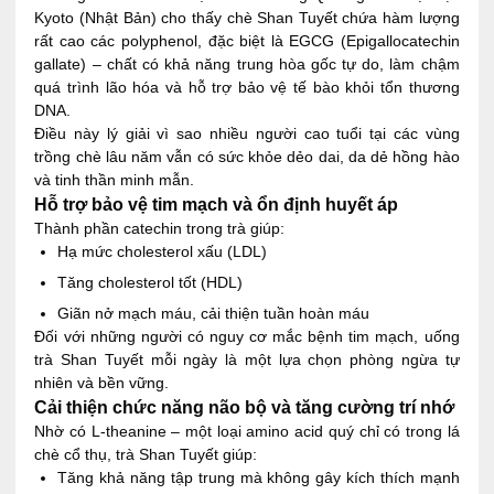
Kyoto (Nhật Bản) cho thấy chè Shan Tuyết chứa hàm lượng
rất cao các polyphenol, đặc biệt là EGCG (Epigallocatechin
gallate) – chất có khả năng trung hòa gốc tự do, làm chậm
quá trình lão hóa và hỗ trợ bảo vệ tế bào khỏi tổn thương
DNA.
Điều này lý giải vì sao nhiều người cao tuổi tại các vùng
trồng chè lâu năm vẫn có sức khỏe dẻo dai, da dẻ hồng hào
và tinh thần minh mẫn.
Hỗ trợ bảo vệ tim mạch và ổn định huyết áp
Thành phần catechin trong trà giúp:
Hạ mức cholesterol xấu (LDL)
Tăng cholesterol tốt (HDL)
Giãn nở mạch máu, cải thiện tuần hoàn máu
Đối với những người có nguy cơ mắc bệnh tim mạch, uống
trà Shan Tuyết mỗi ngày là một lựa chọn phòng ngừa tự
nhiên và bền vững.
Cải thiện chức năng não bộ và tăng cường trí nhớ
Nhờ có L-theanine – một loại amino acid quý chỉ có trong lá
chè cổ thụ, trà Shan Tuyết giúp:
Tăng khả năng tập trung mà không gây kích thích mạnh