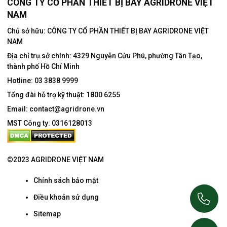
CÔNG TY CỔ PHẦN THIẾT BỊ BAY AGRIDRONE VIỆT
NAM
Chủ sở hữu: CÔNG TY CỔ PHẦN THIẾT BỊ BAY AGRIDRONE VIỆT
NAM
Địa chỉ trụ sở chính:
4329 Nguyễn Cửu Phú, phường Tân Tạo,
thành phố Hồ Chí Minh
Hotline:
03 3838 9999
Tổng đài hỗ trợ kỹ thuật:
1800 6255
Email:
contact@agridrone.vn
MST Công ty: 0316128013
©2023 AGRIDRONE VIỆT NAM
Chính sách bảo mật
Điều khoản sử dụng
Sitemap