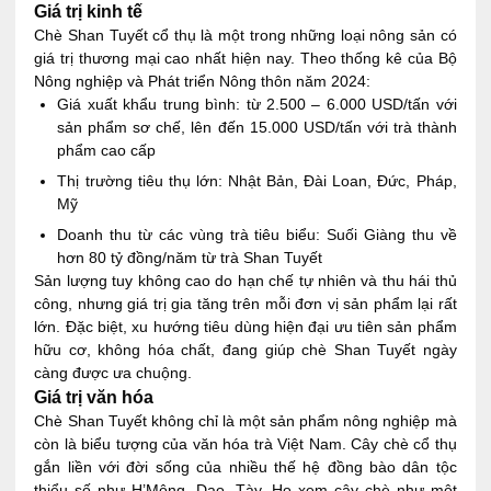
Giá trị kinh tế
Chè Shan Tuyết cổ thụ là một trong những loại nông sản có
giá trị thương mại cao nhất hiện nay. Theo thống kê của Bộ
Nông nghiệp và Phát triển Nông thôn năm 2024:
Giá xuất khẩu trung bình: từ 2.500 – 6.000 USD/tấn với
sản phẩm sơ chế, lên đến 15.000 USD/tấn với trà thành
phẩm cao cấp
Thị trường tiêu thụ lớn: Nhật Bản, Đài Loan, Đức, Pháp,
Mỹ
Doanh thu từ các vùng trà tiêu biểu: Suối Giàng thu về
hơn 80 tỷ đồng/năm từ trà Shan Tuyết
Sản lượng tuy không cao do hạn chế tự nhiên và thu hái thủ
công, nhưng giá trị gia tăng trên mỗi đơn vị sản phẩm lại rất
lớn. Đặc biệt, xu hướng tiêu dùng hiện đại ưu tiên sản phẩm
hữu cơ, không hóa chất, đang giúp chè Shan Tuyết ngày
càng được ưa chuộng.
Giá trị văn hóa
Chè Shan Tuyết không chỉ là một sản phẩm nông nghiệp mà
còn là biểu tượng của văn hóa trà Việt Nam. Cây chè cổ thụ
gắn liền với đời sống của nhiều thế hệ đồng bào dân tộc
thiểu số như H’Mông, Dao, Tày. Họ xem cây chè như một