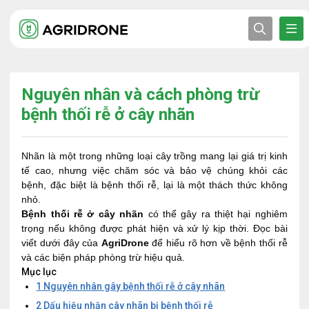
Nguyên nhân và cách phòng trừ
bệnh thối rễ ở cây nhãn
Nhãn là một trong những loại cây trồng mang lại giá trị kinh
tế cao, nhưng việc chăm sóc và bảo vệ chúng khỏi các
bệnh, đặc biệt là bệnh thối rễ, lại là một thách thức không
nhỏ.
Bệnh thối rễ ở cây nhãn
có thể gây ra thiệt hại nghiêm
trọng nếu không được phát hiện và xử lý kịp thời. Đọc bài
viết dưới đây của
AgriDrone
để hiểu rõ hơn về bệnh thối rễ
và các biện pháp phòng trừ hiệu quả.
Mục lục
1
Nguyên nhân gây bệnh thối rễ ở cây nhãn
2
Dấu hiệu nhận cây nhãn bị bệnh thối rễ