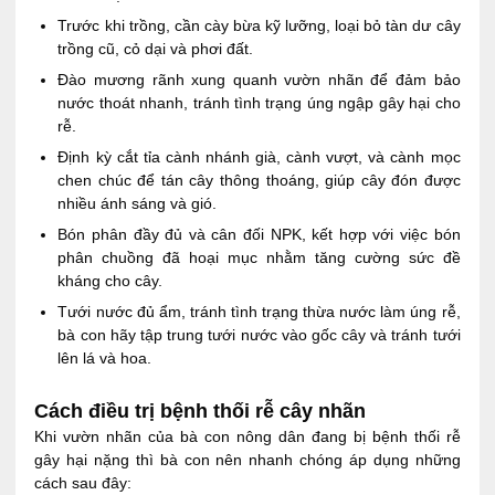
Trước khi trồng, cần cày bừa kỹ lưỡng, loại bỏ tàn dư cây
trồng cũ, cỏ dại và phơi đất.
Đào mương rãnh xung quanh vườn nhãn để đảm bảo
nước thoát nhanh, tránh tình trạng úng ngập gây hại cho
rễ.
Định kỳ cắt tỉa cành nhánh già, cành vượt, và cành mọc
chen chúc để tán cây thông thoáng, giúp cây đón được
nhiều ánh sáng và gió.
Bón phân đầy đủ và cân đối NPK, kết hợp với việc bón
phân chuồng đã hoại mục nhằm tăng cường sức đề
kháng cho cây.
Tưới nước đủ ẩm, tránh tình trạng thừa nước làm úng rễ,
bà con hãy tập trung tưới nước vào gốc cây và tránh tưới
lên lá và hoa.
Cách điều trị bệnh thối rễ cây nhãn
Khi vườn nhãn của bà con nông dân đang bị bệnh thối rễ
gây hại nặng thì bà con nên nhanh chóng áp dụng những
cách sau đây: