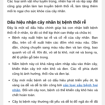
Các loại sinh vật như tuyến trùng, nhện hại rễ và rệp sáp đất
cũng góp phần làm lan truyền bệnh thối rễ, làm tăng thêm
mối lo ngại cho sức khỏe của cây nhãn.
Dấu hiệu nhận cây nhãn bị bệnh thối rễ
Đây là một số dấu hiệu chính giúp bà con nhận biết bệnh
thối rễ ở nhãn, từ đó có thể kịp thời can thiệp và chữa trị:
Bệnh này xuất hiện tại rễ và cổ rễ của cây nhãn. Ban
đầu, trên cổ rễ xuất hiện các đốm nhỏ màu nâu. Dần
dần, chúng chuyển sang màu nâu đen và lan rộng, bao
quanh vỏ cổ rễ. Khi đó, vỏ sẽ bị khô, nứt nẻ và bong ra,
để lộ phần gỗ bên trong.
Nấm bệnh này có khả năng xâm nhập sâu vào thân cây,
khiến thân cây trở nên khô và đen. Các rễ phía dưới
cũng bị ảnh hưởng, thối rữa và đen lại.
Cây mới mắc bệnh sẽ có dấu hiệu phát triển yếu ớt, lá
vàng úa dễ và dễ bị tấn công bởi
các loại sâu bệnh hại
nhãn
. Đối với cây non, bệnh có thể khiến cây khô héo và
chết hoàn toàn.
Cây bị bệnh này thường rất yếu và dễ bị đổ ngã do rễ đã