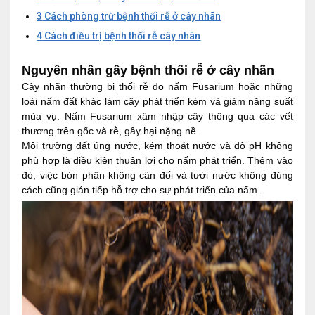
3
Cách phòng trừ bệnh thối rễ ở cây nhãn
4
Cách điều trị bệnh thối rễ cây nhãn
Nguyên nhân gây bệnh thối rễ ở cây nhãn
Cây nhãn thường bị thối rễ do nấm Fusarium hoặc những
loài nấm đất khác làm cây phát triển kém và giảm năng suất
mùa vụ. Nấm Fusarium xâm nhập cây thông qua các vết
thương trên gốc và rễ, gây hại nặng nề.
Môi trường đất úng nước, kém thoát nước và độ pH không
phù hợp là điều kiện thuận lợi cho nấm phát triển. Thêm vào
đó, việc bón phân không cân đối và tưới nước không đúng
cách cũng gián tiếp hỗ trợ cho sự phát triển của nấm.