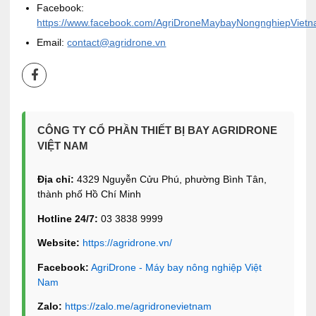
Facebook:
https://www.facebook.com/AgriDroneMaybayNongnghiepVietn
Email:
contact@agridrone.vn
CÔNG TY CỔ PHẦN THIẾT BỊ BAY AGRIDRONE
VIỆT NAM
Địa chỉ:
4329 Nguyễn Cửu Phú, phường Bình Tân,
thành phố Hồ Chí Minh
Hotline 24/7:
03 3838 9999
Website:
https://agridrone.vn/
Facebook:
AgriDrone - Máy bay nông nghiệp Việt
Nam
Zalo:
https://zalo.me/agridronevietnam