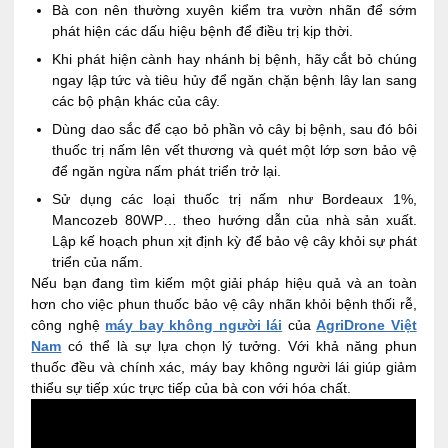
Bà con nên thường xuyên kiểm tra vườn nhãn để sớm
phát hiện các dấu hiệu bệnh để điều trị kịp thời.
Khi phát hiện cành hay nhánh bị bệnh, hãy cắt bỏ chúng
ngay lập tức và tiêu hủy để ngăn chặn bệnh lây lan sang
các bộ phận khác của cây.
Dùng dao sắc để cạo bỏ phần vỏ cây bị bệnh, sau đó bôi
thuốc trị nấm lên vết thương và quét một lớp sơn bảo vệ
để ngăn ngừa nấm phát triển trở lại.
Sử dụng các loại thuốc trị nấm như Bordeaux 1%,
Mancozeb 80WP… theo hướng dẫn của nhà sản xuất.
Lập kế hoạch phun xịt định kỳ để bảo vệ cây khỏi sự phát
triển của nấm.
Nếu bạn đang tìm kiếm một giải pháp hiệu quả và an toàn
hơn cho việc phun thuốc bảo vệ cây nhãn khỏi bệnh thối rễ,
công nghệ
máy bay không người lái
của
AgriDrone Việt
Nam
có thể là sự lựa chọn lý tưởng. Với khả năng phun
thuốc đều và chính xác, máy bay không người lái giúp giảm
thiểu sự tiếp xúc trực tiếp của bà con với hóa chất.