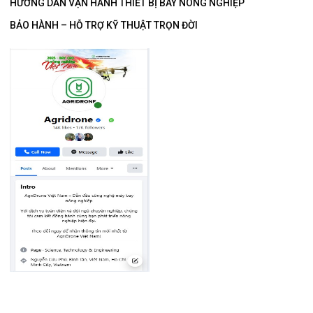
HƯỚNG DẪN VẬN HÀNH THIẾT BỊ BAY NÔNG NGHIỆP
BẢO HÀNH – HỖ TRỢ KỸ THUẬT TRỌN ĐỜI