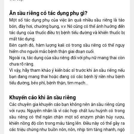
Ăn sầu riêng có tác dụng phụ gì?
Một số tác dụng phụ của việc ăn quá nhiều sầu riêng là táo
bón, đầy hơi, chướng bụng, v.v. Nó cũng có thể ảnh hưởng đến
tác dụng của thuốc điều trị bệnh tiểu đường và khiến thuốc bị
mất tác dụng.
Bên cạnh đó, hàm lượng kali có trong sầu riêng có thể nguy
hiểm cho người mắc bệnh thận giai đoạn cuối.
Ngoài ra, tác dụng của sầu riêng đối với phụ nữ mang thai còn
chưa rõ ràng.
Vì vậy, hãy tham khảo ý kiến ​​bác sĩ trước khi ăn sầu riêng nếu
bạn đang mang thai hoặc đang có các bệnh lý nền như bệnh
tiểu đường, béo phì, bệnh thận, tim mạch…
Khuyến cáo khi ăn sầu riêng
Các chuyên gia khuyến cáo bạn không nên ăn sầu riêng cùng
với rượu. Nguyên nhân là vì các hợp chất lưu huỳnh có trong
sầu riêng có thể ngăn chặn một số enzym phân hủy rượu,
khiến nồng độ cồn trong máu tăng lên. Điều này có thể gây ra
các triệu chứng như buồn nôn, nôn, nhịp tim tăng nhanh, ngộ