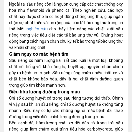
Ngoài ra, sầu riêng còn là nguồn cung cấp các chất chống oxy
hóa như flavonoid và phenolics. Theo nghiên cứu, các hợp
chất này được cho là có hoạt động chống ung thư, giúp ngăn
chặn sự phát triển và lan rộng của các tế bào ung thư trong cơ
thể. Một
nghiên cứu
cho thấy tiềm năng của chiết xuất sầu
riêng trong việc tiêu diệt các tế bào ung thư vú. Chúng hoạt
động bằng cách ngăn chặn chu kỳ tế bào trong tế bào ung thư
và khiến chúng chết.
Giảm nguy cơ mắc bệnh tim
Sầu riêng có hàm lượng kali rất cao. Kali là một loại khoáng
chất nổi tiếng với khả năng hạ huyết áp, nguyên nhân chính
gây ra bệnh tim mạch. Sầu riêng cũng chứa nhiều chất xơ và
chất béo không bão hòa, đây là hai chất dinh dưỡng quan
trọng giúp tim khỏe mạnh hơn.
Điều hòa lượng đường trong máu
Chỉ số đường huyết có trong sầu riêng tương đối thấp. Chính
vì vậy, sau khi ăn sầu riêng, chỉ số đường huyết sẽ không tăng
nhanh. Điều này có lợi cho những người mắc bệnh đái tháo
đường trong việc điều chỉnh lượng đường trong máu.
Bên cạnh đó, hàm lượng chất xơ dồi dào có trong trái sầu
riêng giúp làm chậm quá trình tiêu hóa carbohydrate, giúp