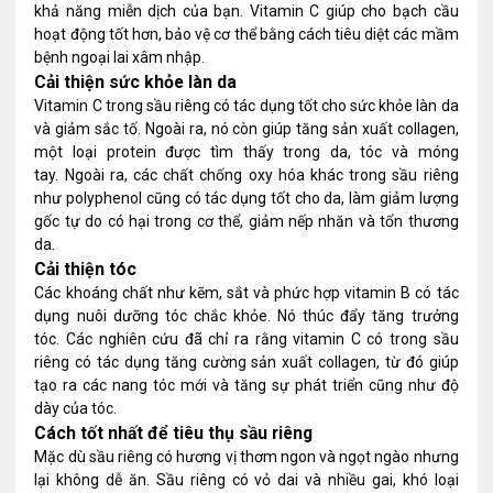
khả năng miễn dịch của bạn. Vitamin C giúp cho bạch cầu
hoạt động tốt hơn, bảo vệ cơ thể bằng cách tiêu diệt các mầm
bệnh ngoại lai xâm nhập.
Cải thiện sức khỏe làn da
Vitamin C trong sầu riêng có tác dụng tốt cho sức khỏe làn da
và giảm sắc tố. Ngoài ra, nó còn giúp tăng sản xuất collagen,
một loại protein được tìm thấy trong da, tóc và móng
tay. Ngoài ra, các chất chống oxy hóa khác trong sầu riêng
như polyphenol cũng có tác dụng tốt cho da, làm giảm lượng
gốc tự do có hại trong cơ thể, giảm nếp nhăn và tổn thương
da.
Cải thiện tóc
Các khoáng chất như kẽm, sắt và phức hợp vitamin B có tác
dụng nuôi dưỡng tóc chắc khỏe. Nó thúc đẩy tăng trưởng
tóc. Các nghiên cứu đã chỉ ra rằng vitamin C có trong sầu
riêng có tác dụng tăng cường sản xuất collagen, từ đó giúp
tạo ra các nang tóc mới và tăng sự phát triển cũng như độ
dày của tóc.
Cách tốt nhất để tiêu thụ sầu riêng
Mặc dù sầu riêng có hương vị thơm ngon và ngọt ngào nhưng
lại không dễ ăn. Sầu riêng có vỏ dai và nhiều gai, khó loại