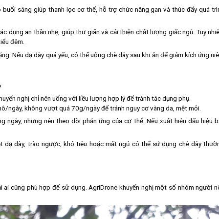
 buổi sáng giúp thanh lọc cơ thể, hỗ trợ chức năng gan và thúc đẩy quá trì
ác dụng an thần nhẹ, giúp thư giãn và cải thiện chất lượng giấc ngủ. Tuy nhiê
tiểu đêm.
nặng: Nếu dạ dày quá yếu, có thể uống chè dây sau khi ăn để giảm kích ứng ni
?
uyến nghị chỉ nên uống với liều lượng hợp lý để tránh tác dụng phụ.
hô/ngày, không vượt quá 70g/ngày để tránh nguy cơ vàng da, mệt mỏi.
g ngày, nhưng nên theo dõi phản ứng của cơ thể. Nếu xuất hiện dấu hiệu b
t dạ dày, trào ngược, khó tiêu hoặc mất ngủ có thể sử dụng chè dây thườ
ải ai cũng phù hợp để sử dụng. AgriDrone khuyến nghị một số nhóm người n