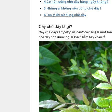
4
Có nên uống chè dây hàng ngày không?
5
Những ai không nên uống chè dây?
6
Lưu ý khi sử dụng chè dây
Cây chè dây là gì?
Cây chè dây (
Ampelopsis cantoniensis
) là một lo
chè dây còn được gọi là bạch liễm hay khau rả.