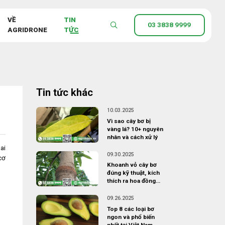
VỀ
TIN
03 3838 9999
AGRIDRONE
TỨC
Tin tức khác
10.03.2025
Vì sao cây bơ bị
vàng lá? 10+ nguyên
nhân và cách xử lý
ai
09.30.2025
cơ
Khoanh vỏ cây bơ
đúng kỹ thuật, kích
thích ra hoa đồng
loạt
09.26.2025
Top 8 các loại bơ
ngon và phổ biến
nhất tại Việt Nam