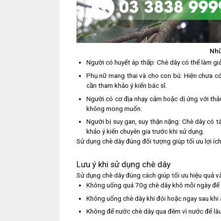
Nhữ
Người có huyết áp thấp: Chè dây có thể làm gi
Phụ nữ mang thai và cho con bú: Hiện chưa có 
cần tham khảo ý kiến bác sĩ.
Người có cơ địa nhạy cảm hoặc dị ứng với thả
không mong muốn.
Người bị suy gan, suy thận nặng: Chè dây có t
khảo ý kiến chuyên gia trước khi sử dụng.
Sử dụng chè dây đúng đối tượng giúp tối ưu lợi íc
Lưu ý khi sử dụng chè dây
Sử dụng chè dây đúng cách giúp tối ưu hiệu quả v
Không uống quá 70g chè dây khô mỗi ngày để 
Không uống chè dây khi đói hoặc ngay sau khi ă
Không để nước chè dây qua đêm vì nước để lâu 