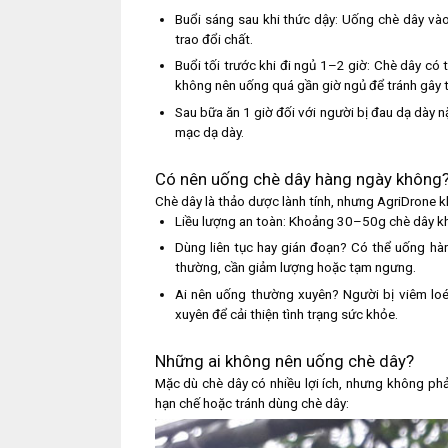
Buổi sáng sau khi thức dậy: Uống chè dây vào
trao đổi chất.
Buổi tối trước khi đi ngủ 1–2 giờ: Chè dây có t
không nên uống quá gần giờ ngủ để tránh gây 
Sau bữa ăn 1 giờ đối với người bị đau dạ dày 
mạc dạ dày.
Có nên uống chè dây hàng ngày không
Chè dây là thảo dược lành tính, nhưng AgriDrone kh
Liều lượng an toàn: Khoảng 30–50g chè dây k
Dùng liên tục hay gián đoạn? Có thể uống hàn
thường, cần giảm lượng hoặc tạm ngưng.
Ai nên uống thường xuyên? Người bị viêm loé
xuyên để cải thiện tình trạng sức khỏe.
Những ai không nên uống chè dây?
Mặc dù chè dây có nhiều lợi ích, nhưng không ph
hạn chế hoặc tránh dùng chè dây: