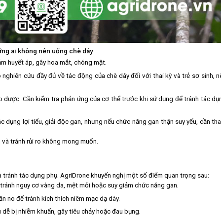
ng ai không nên uống chè dây
ảm huyết áp, gây hoa mắt, chóng mặt.
nghiên cứu đầy đủ về tác động của chè dây đối với thai kỳ và trẻ sơ sinh, n
o dược: Cần kiểm tra phản ứng của cơ thể trước khi sử dụng để tránh tác dụ
ác dụng lợi tiểu, giải độc gan, nhưng nếu chức năng gan thận suy yếu, cần th
h và tránh rủi ro không mong muốn.
à tránh tác dụng phụ. AgriDrone khuyến nghị một số điểm quan trọng sau:
tránh nguy cơ vàng da, mệt mỏi hoặc suy giảm chức năng gan.
n no để tránh kích thích niêm mạc dạ dày.
dễ bị nhiễm khuẩn, gây tiêu chảy hoặc đau bụng.