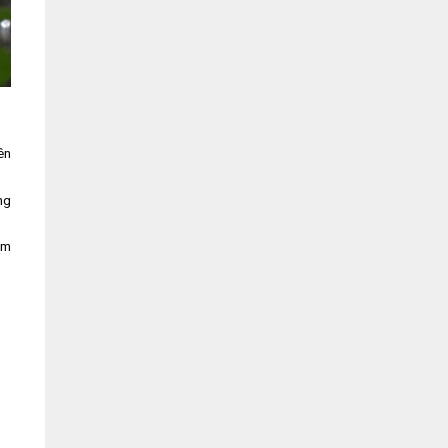
ên
ng
am