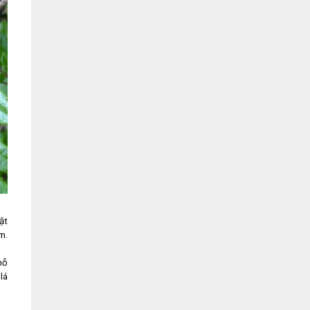
ặt
m.
hỗ
lá