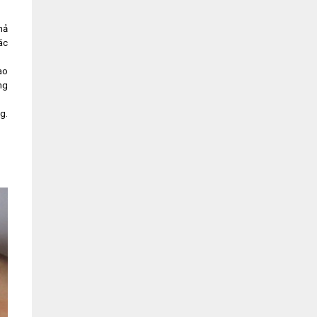
hả
ác
ao
ng
g.