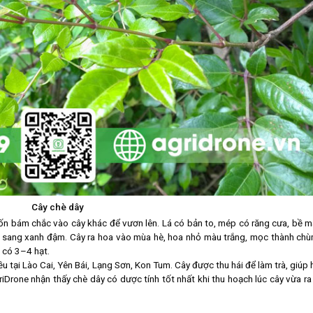
Cây chè dây
ốn bám chắc vào cây khác để vươn lên. Lá có bản to, mép có răng cưa, bề m
n sang xanh đậm. Cây ra hoa vào mùa hè, hoa nhỏ màu trắng, mọc thành chù
 có 3–4 hạt.
 tại Lào Cai, Yên Bái, Lạng Sơn, Kon Tum. Cây được thu hái để làm trà, giúp 
griDrone nhận thấy chè dây có dược tính tốt nhất khi thu hoạch lúc cây vừa ra 