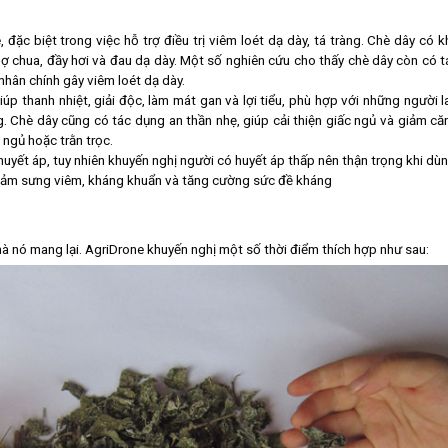
 đặc biệt trong việc hỗ trợ điều trị viêm loét dạ dày, tá tràng. Chè dây có k
g ợ chua, đầy hơi và đau dạ dày. Một số nghiên cứu cho thấy chè dây còn có t
hân chính gây viêm loét dạ dày.
iúp thanh nhiệt, giải độc, làm mát gan và lợi tiểu, phù hợp với những người l
g. Chè dây cũng có tác dụng an thần nhẹ, giúp cải thiện giấc ngủ và giảm că
 ngủ hoặc trằn trọc.
uyết áp, tuy nhiên khuyến nghị người có huyết áp thấp nên thận trọng khi dùn
giảm sưng viêm, kháng khuẩn và tăng cường sức đề kháng
 nó mang lại. AgriDrone khuyến nghị một số thời điểm thích hợp như sau: