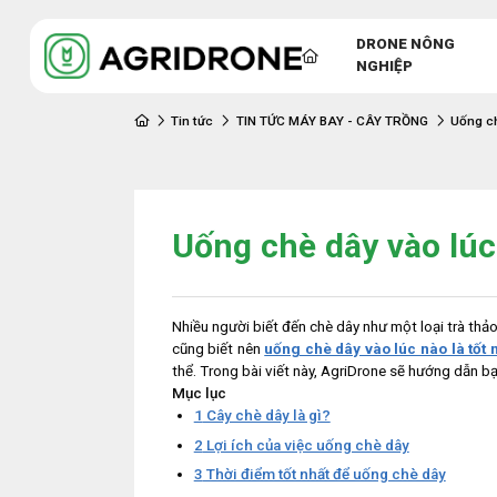
DRONE NÔNG
NGHIỆP
Tin tức
TIN TỨC MÁY BAY - CÂY TRỒNG
Uống ch
Uống chè dây vào lúc 
Nhiều người biết đến chè dây như một loại trà thảo
cũng biết nên
uống chè dây vào lúc nào là tốt 
thể. Trong bài viết này, AgriDrone sẽ hướng dẫn b
Mục lục
1
Cây chè dây là gì?
2
Lợi ích của việc uống chè dây
3
Thời điểm tốt nhất để uống chè dây