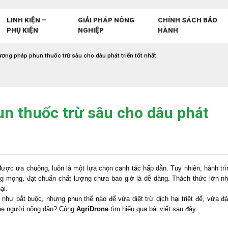
LINH KIỆN –
GIẢI PHÁP NÔNG
CHÍNH SÁCH BẢO
PHỤ KIỆN
NGHIỆP
HÀNH
ơng pháp phun thuốc trừ sâu cho dâu phát triển tốt nhất
n thuốc trừ sâu cho dâu phát
uả được ưa chuộng, luôn là một lựa chọn canh tác hấp dẫn. Tuy nhiên, hành trì
ăng mọng, đạt chuẩn chất lượng chưa bao giờ là dễ dàng. Thách thức lớn nh
ại.
như bắt buộc, nhưng phun thế nào để vừa diệt trừ dịch hại triệt để, vừa đ
hỏe người nông dân? Cùng
AgriDrone
tìm hiểu qua bài viết sau đây.