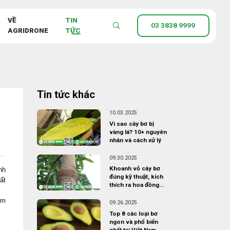
VỀ
TIN
03 3838 9999
AGRIDRONE
TỨC
Tin tức khác
10.03.2025
Vì sao cây bơ bị
vàng lá? 10+ nguyên
nhân và cách xử lý
09.30.2025
Khoanh vỏ cây bơ
nh
đúng kỹ thuật, kích
ất
thích ra hoa đồng
loạt
ảm
09.26.2025
Top 8 các loại bơ
ngon và phổ biến
nhất tại Việt Nam