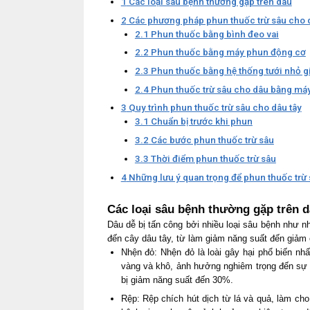
1
Các loại sâu bệnh thường gặp trên dâu
2
Các phương pháp phun thuốc trừ sâu cho d
2.1
Phun thuốc bằng bình đeo vai
2.2
Phun thuốc bằng máy phun động cơ
2.3
Phun thuốc bằng hệ thống tưới nhỏ g
2.4
Phun thuốc trừ sâu cho dâu bằng máy
3
Quy trình phun thuốc trừ sâu cho dâu tây
3.1
Chuẩn bị trước khi phun
3.2
Các bước phun thuốc trừ sâu
3.3
Thời điểm phun thuốc trừ sâu
4
Những lưu ý quan trọng để phun thuốc trừ 
Các loại sâu bệnh thường gặp trên 
Dâu dễ bị tấn công bởi nhiều loại sâu bệnh như n
đến cây dâu tây, từ làm giảm năng suất đến giảm c
Nhện đỏ: Nhện đỏ là loài gây hại phổ biến nhất
vàng và khô, ảnh hưởng nghiêm trọng đến sự 
bị giảm năng suất đến 30%.
Rệp: Rệp chích hút dịch từ lá và quả, làm cho 