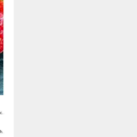
c.
h.