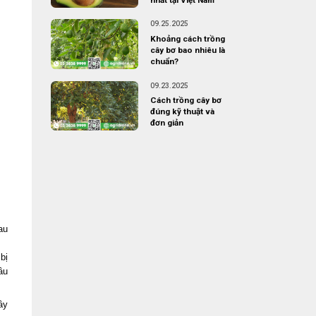
09.25.2025
Khoảng cách trồng
cây bơ bao nhiêu là
chuẩn?
09.23.2025
Cách trồng cây bơ
đúng kỹ thuật và
đơn giản
au
bị
âu
ây