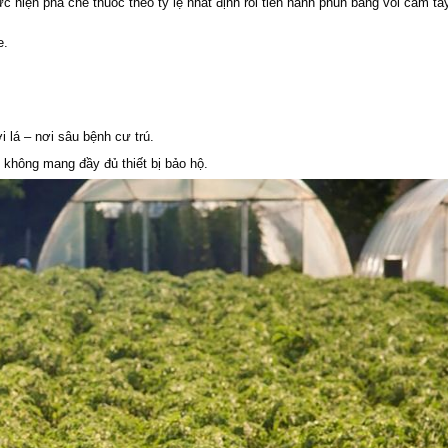
 hiện pha chế thuốc theo tỷ lệ nhất định rồi tiến hành phun bằng vòi cầm tay
e.
 lá – nơi sâu bệnh cư trú.
i không mang đầy đủ thiết bị bảo hộ.