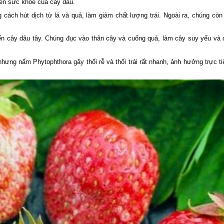
đến sức khỏe của cây dâu.
 cách hút dịch từ lá và quả, làm giảm chất lượng trái. Ngoài ra, chúng còn 
ến cây dâu tây. Chúng đục vào thân cây và cuống quả, làm cây suy yếu và 
hưng nấm Phytophthora gây thối rễ và thối trái rất nhanh, ảnh hưởng trực ti