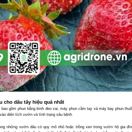
 cho dâu tây hiệu quả nhất
 bao gồm phun bằng bình đeo vai, máy phun cầm tay và máy bay phun thuố
ào diện tích vườn và tình trạng sâu bệnh.
rong những vườn dâu có quy mô nhỏ hoặc trồng xen trong vườn hộ gia đìn