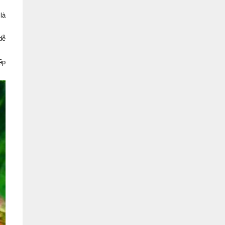
là
dễ
ếp