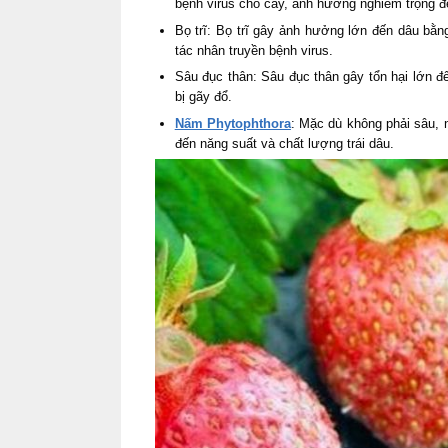
bệnh virus cho cây, ảnh hưởng nghiêm trọng 
Bọ trĩ: Bọ trĩ gây ảnh hưởng lớn đến dâu bằng
tác nhân truyền bệnh virus.
Sâu đục thân: Sâu đục thân gây tổn hại lớn đ
bị gãy đổ.
Nấm Phytophthora
: Mặc dù không phải sâu, n
đến năng suất và chất lượng trái dâu.