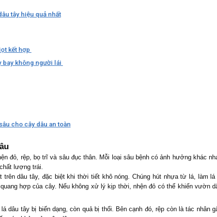
âu tây hiệu quả nhất
iọt kết hợp
 bay không người lái
sâu cho cây dâu an toàn
dâu
hện đỏ, rệp, bọ trĩ và sâu đục thân. Mỗi loại sâu bệnh có ảnh hưởng khác nh
hất lượng trái.
 trên dâu tây, đặc biệt khi thời tiết khô nóng. Chúng hút nhựa từ lá, làm lá 
quang hợp của cây. Nếu không xử lý kịp thời, nhện đỏ có thể khiến vườn d
lá dâu tây bị biến dạng, còn quả bị thối. Bên cạnh đó, rệp còn là tác nhân g