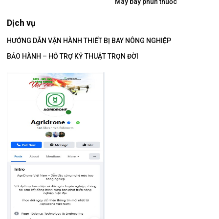
Máy bay phun thuốc
Dịch vụ
HƯỚNG DẪN VẬN HÀNH THIẾT BỊ BAY NÔNG NGHIỆP
BẢO HÀNH – HỖ TRỢ KỸ THUẬT TRỌN ĐỜI