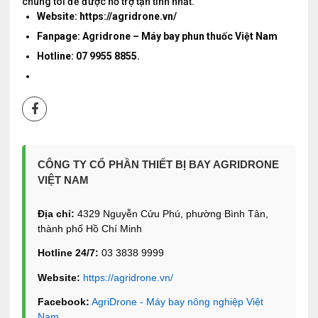
chúng tôi để được hỗ trợ tận tình nhất.
Website: https://agridrone.vn/
Fanpage: Agridrone – Máy bay phun thuốc Việt Nam
Hotline: 07 9955 8855.
CÔNG TY CỔ PHẦN THIẾT BỊ BAY AGRIDRONE
VIỆT NAM
Địa chỉ:
4329 Nguyễn Cửu Phú, phường Bình Tân,
thành phố Hồ Chí Minh
Hotline 24/7:
03 3838 9999
Website:
https://agridrone.vn/
Facebook:
AgriDrone - Máy bay nông nghiệp Việt
Nam