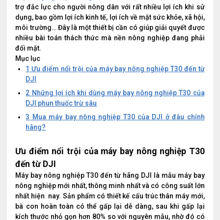
trợ đắc lực cho người nông dân với rất nhiều lợi ích khi sử
dụng, bao gồm lợi ích kinh tế, lợi ích về mặt sức khỏe, xã hội,
môi trường… Đây là một thiết bị cần có giúp giải quyết được
nhiều bài toán thách thức mà nền nông nghiệp đang phải
đối mặt.
Mục lục
1
Ưu điểm nổi trội của máy bay nông nghiệp T30 đến từ
DJI
2
Những lợi ích khi dùng máy bay nông nghiệp T30 của
DJI phun thuốc trừ sâu
3
Mua máy bay nông nghiệp T30 của DJI ở đâu chính
hãng?
Ưu điểm nổi trội của máy bay nông nghiệp T30
đến từ DJI
Máy bay nông nghiệp T30 đến từ hãng DJI là mẫu máy bay
nông nghiệp mới nhất, thông minh nhất và có công suất lớn
nhất hiện nay. Sản phẩm có thiết kế cấu trúc thân máy mới,
bà con hoàn toàn có thể gấp lại dễ dàng, sau khi gấp lại
kích thước nhỏ gọn hơn 80% so với nguyên mẫu, nhờ đó có