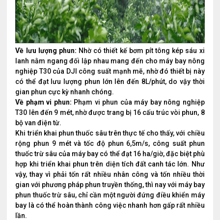
Về lưu lượng phun:
Nhờ có thiết kế bơm pít tông kép sáu xi
lanh nằm ngang đối lập nhau mang đến cho máy bay nông
nghiệp T30 của DJI công suất mạnh mẽ, nhờ đó thiết bị này
có thể đạt lưu lượng phun lớn lên đến 8L/phút, do vậy thời
gian phun cực kỳ nhanh chóng.
Về phạm vi phun:
Phạm vi phun của máy bay nông nghiệp
T30 lên đến 9 mét, nhờ được trang bị 16 cấu trúc vòi phun, 8
bộ van điện từ.
Khi triển khai phun thuốc sâu trên thực tế cho thấy, với chiều
rộng phun 9 mét và tốc độ phun 6,5m/s, công suất phun
thuốc trừ sâu của máy bay có thể đạt 16 ha/giờ, đặc biệt phù
hợp khi triển khai phun trên diện tích đất canh tác lớn. Như
vậy, thay vì phải tốn rất nhiều nhân công và tốn nhiều thời
gian với phương pháp phun truyền thống, thì nay với máy bay
phun thuốc trừ sâu, chỉ cần một người đứng điều khiển máy
bay là có thể hoàn thành công việc nhanh hơn gấp rất nhiều
lần.