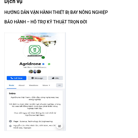
Dịch vụ
HƯỚNG DẪN VẬN HÀNH THIẾT BỊ BAY NÔNG NGHIỆP
BẢO HÀNH – HỖ TRỢ KỸ THUẬT TRỌN ĐỜI