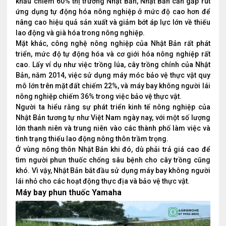
khẩu chiếm 60% thị trường Nhật Bản, Nhật Bản cần gấp rút
ứng dụng tự động hóa nông nghiệp ở mức độ cao hơn để
nâng cao hiệu quả sản xuất và giảm bớt áp lực lớn về thiếu
lao động và già hóa trong nông nghiệp.
Mặt khác, công nghệ nông nghiệp của Nhật Bản rất phát
triển, mức độ tự động hóa và cơ giới hóa nông nghiệp rất
cao. Lấy ví dụ như việc trồng lúa, cây trồng chính của Nhật
Bản, năm 2014, việc sử dụng máy móc bảo vệ thực vật quy
mô lớn trên mặt đất chiếm 22%, và máy bay không người lái
nông nghiệp chiếm 36% trong việc bảo vệ thực vật.
Người ta hiểu rằng sự phát triển kinh tế nông nghiệp của
Nhật Bản tương tự như Việt Nam ngày nay, với một số lượng
lớn thanh niên và trung niên vào các thành phố làm việc và
tình trạng thiếu lao động nông thôn trầm trọng.
Ở vùng nông thôn Nhật Bản khi đó, dù phải trả giá cao để
tìm người phun thuốc chống sâu bệnh cho cây trồng cũng
khó. Vì vậy, Nhật Bản bắt đầu sử dụng máy bay không người
lái nhỏ cho các hoạt động thực địa và bảo vệ thực vật.
Máy bay phun thuốc Yamaha