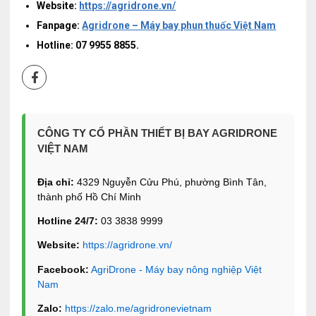
Website:
https://agridrone.vn/
Fanpage:
Agridrone – Máy bay phun thuốc Việt Nam
Hotline: 07 9955 8855.
CÔNG TY CỔ PHẦN THIẾT BỊ BAY AGRIDRONE
VIỆT NAM
Địa chỉ:
4329 Nguyễn Cửu Phú, phường Bình Tân,
thành phố Hồ Chí Minh
Hotline 24/7:
03 3838 9999
Website:
https://agridrone.vn/
Facebook:
AgriDrone - Máy bay nông nghiệp Việt
Nam
Zalo:
https://zalo.me/agridronevietnam