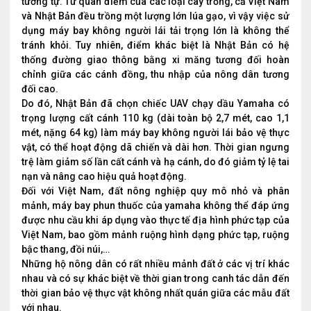
tương tự. Từ quan điểm của các loại cây trồng, cả Việt Nam
và Nhật Bản đều trồng một lượng lớn lúa gạo, vì vậy việc sử
dụng máy bay không người lái tải trọng lớn là không thể
tránh khỏi. Tuy nhiên, điểm khác biệt là Nhật Bản có hệ
thống đường giao thông bằng xi măng tương đối hoàn
chỉnh giữa các cánh đồng, thu nhập của nông dân tương
đối cao.
Do đó, Nhật Bản đã chọn chiếc UAV chạy dầu Yamaha có
trọng lượng cất cánh 110 kg (dài toàn bộ 2,7 mét, cao 1,1
mét, nặng 64 kg) làm máy bay không người lái bảo vệ thực
vật, có thể hoạt động dã chiến và dài hơn. Thời gian ngưng
trệ làm giảm số lần cất cánh và hạ cánh, do đó giảm tỷ lệ tai
nạn và nâng cao hiệu quả hoạt động.
Đối với Việt Nam, đất nông nghiệp quy mô nhỏ và phân
mảnh, máy bay phun thuốc của yamaha không thể đáp ứng
được nhu cầu khi áp dụng vào thực tế địa hình phức tạp của
Việt Nam, bao gồm mảnh ruộng hình dạng phức tạp, ruộng
bậc thang, đồi núi,…
Những hộ nông dân có rất nhiều mảnh đất ở các vị trí khác
nhau và có sự khác biệt về thời gian trong canh tác dẫn đến
thời gian bảo vệ thực vật không nhất quán giữa các mẫu đất
với nhau.