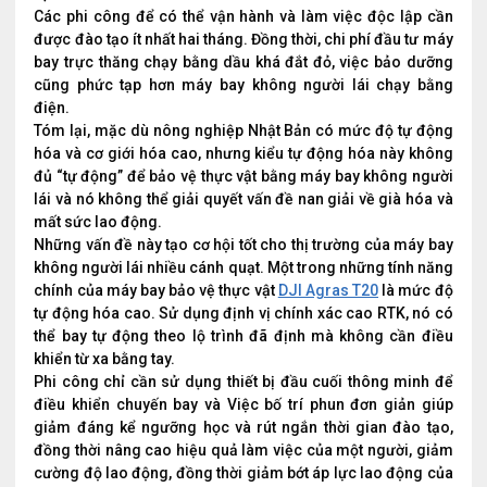
Các phi công để có thể vận hành và làm việc độc lập cần
được đào tạo ít nhất hai tháng. Đồng thời, chi phí đầu tư máy
bay trực thăng chạy bằng dầu khá đắt đỏ, việc bảo dưỡng
cũng phức tạp hơn máy bay không người lái chạy bằng
điện.
Tóm lại, mặc dù nông nghiệp Nhật Bản có mức độ tự động
hóa và cơ giới hóa cao, nhưng kiểu tự động hóa này không
đủ “tự động” để bảo vệ thực vật bằng máy bay không người
lái và nó không thể giải quyết vấn đề nan giải về già hóa và
mất sức lao động.
Những vấn đề này tạo cơ hội tốt cho thị trường của máy bay
không người lái nhiều cánh quạt. Một trong những tính năng
chính của máy bay bảo vệ thực vật
DJI Agras T20
là mức độ
tự động hóa cao. Sử dụng định vị chính xác cao RTK, nó có
thể bay tự động theo lộ trình đã định mà không cần điều
khiển từ xa bằng tay.
Phi công chỉ cần sử dụng thiết bị đầu cuối thông minh để
điều khiển chuyến bay và Việc bố trí phun đơn giản giúp
giảm đáng kể ngưỡng học và rút ngắn thời gian đào tạo,
đồng thời nâng cao hiệu quả làm việc của một người, giảm
cường độ lao động, đồng thời giảm bớt áp lực lao động của