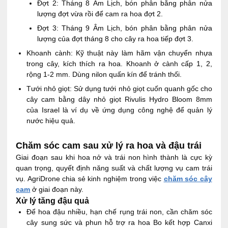
Đợt 2: Tháng 8 Âm Lịch, bón phân bằng phân nửa
lượng đợt vừa rồi để cam ra hoa đợt 2.
Đợt 3: Tháng 9 Âm Lịch, bón phân bằng phân nửa
lượng của đợt tháng 8 cho cây ra hoa tiếp đợt 3.
Khoanh cành: Kỹ thuật này làm hãm vận chuyển nhựa
trong cây, kích thích ra hoa. Khoanh ở cành cấp 1, 2,
rộng 1-2 mm. Dùng nilon quấn kín để tránh thối.
Tưới nhỏ giọt: Sử dụng tưới nhỏ giọt cuốn quanh gốc cho
cây cam bằng dây nhỏ giọt Rivulis Hydro Bloom 8mm
của Israel là ví dụ về ứng dụng công nghệ để quản lý
nước hiệu quả.
Chăm sóc cam sau xử lý ra hoa và đậu trái
Giai đoạn sau khi hoa nở và trái non hình thành là cực kỳ
quan trọng, quyết định năng suất và chất lượng vụ cam trái
vụ. AgriDrone chia sẻ kinh nghiệm trong việc
chăm sóc cây
cam
ở giai đoạn này.
Xử lý tăng đậu quả
Để hoa đậu nhiều, hạn chế rụng trái non, cần chăm sóc
cây sung sức và phun hỗ trợ ra hoa Bo kết hợp Canxi