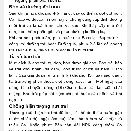
Ngừng phun phân bón lá.
Đón và dưỡng đọt non
Sau khi ra hoa khoảng 4-6 tháng, cây có thể ra đợt đọt non.
Cần bảo vệ đợt cành non này vì chúng cung cấp dinh dưỡng
nuôi trái và là cành mẹ cho vụ sau. Khi thấy cây nhú đọt
non, bón thêm phân gốc và phun dưỡng lá đồng loạt.
Khi đọt non phát triển, pha thuốc như Basutigi, Supracide…
cộng với dưỡng trái hoặc Dưỡng lá, phun 2-3 lần để phòng
trừ sâu vẽ bùa, rầy và nuôi đọt lá lẫn nuôi trái.
Tỉa và bao trái
Mục đích là cho trái to, đẹp, bán được giá cao. Bao trái bảo
vệ trái khỏi nhện (da cám), côn trùng chích và nám. Cách
làm: Sau giai đoạn rụng sinh lý (khoảng 45 ngày sau đậu),
tỉa trái xong phun thuốc diệt trứng, sâu, nấm. Một ngày sau
dùng túi chuyên dùng (16x20cm) bao trái lại, xiết chặt
miệng. Bao trái giúp tiết kiệm chi phí thuốc sâu bệnh và trái
đẹp hơn.
Chống hiện tượng nứt trái
Thường xuất hiện khi trái đã lớn, có thể do thiếu nước gặp
nước nhiều đột ngột làm ruột lớn nhanh hơn vỏ, hoặc vỏ
thiếu Ca. Khắc phục: Bón cân đối NPK cộng thêm Ca
(NO3)2, tưới nước đều đặn.