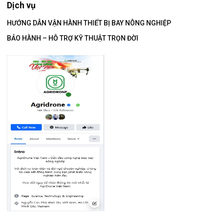
Dịch vụ
HƯỚNG DẪN VẬN HÀNH THIẾT BỊ BAY NÔNG NGHIỆP
BẢO HÀNH – HỖ TRỢ KỸ THUẬT TRỌN ĐỜI