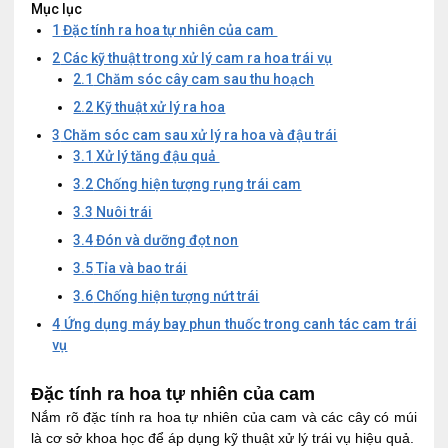
Mục lục
1
Đặc tính ra hoa tự nhiên của cam
2
Các kỹ thuật trong xử lý cam ra hoa trái vụ
2.1
Chăm sóc cây cam sau thu hoạch
2.2
Kỹ thuật xử lý ra hoa
3
Chăm sóc cam sau xử lý ra hoa và đậu trái
3.1
Xử lý tăng đậu quả
3.2
Chống hiện tượng rụng trái cam
3.3
Nuôi trái
3.4
Đón và dưỡng đọt non
3.5
Tỉa và bao trái
3.6
Chống hiện tượng nứt trái
4
Ứng dụng máy bay phun thuốc trong canh tác cam trái
vụ
Đặc tính ra hoa tự nhiên của cam
Nắm rõ đặc tính ra hoa tự nhiên của cam và các cây có múi
là cơ sở khoa học để áp dụng kỹ thuật xử lý trái vụ hiệu quả.