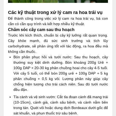
Các kỹ thuật trong xử lý cam ra hoa trái vụ
Để thành công trong việc xử lý cam ra hoa trái vụ, bà con
cần có cần quy trình và kết hợp nhiều kỹ thuật.
Chăm sóc cây cam sau thu hoạch
Trước khi kích thích, chuẩn bị cây kỹ lưỡng rất quan trọng.
Cây khỏe mạnh, đủ sức sinh trưởng và tích lũy
carbohydrate, sẽ phản ứng tốt với tác động, ra hoa đều mà
không cần thuốc.
Bón phân phục hồi và tưới nước: Sau thu hoạch, cây
thường suy kiệt dinh dưỡng. Bón khoảng 200g Urê +
100g DAP + 20-30 kg phân chuồng hoai cho cây 4-5 tuổi.
Với cây 5 tuổi, có thể bón 200g urê + 100g DAP + 5 kg
phân chuồng + 0,5 kg vôi. Lượng phân này giúp cây
chống hiện tượng cho trái cách niên. Sau đó tưới nước
đều đặn.
Tỉa cành và vệ sinh vườn: Cắt tỉa đoạn cành đã mang trái
(10-15cm), cành già, cành sâu bệnh, và cành nằm bên
trong tán. Quét vôi hoặc dung dịch Bordeaux dưới gốc để
sát khuẩn, và phun thuốc trừ sâu bệnh.