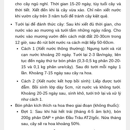
cho cây ngủ nghỉ. Thời gian 15-20 ngày, tùy tuổi cây và
thời tiết. Xiết đến khi lá cây vừa xào. Chỉ nên xiết nước
khi vườn cây trên 3 năm tuổi để tránh cây kiệt quệ.
Tưới lại để đánh thức cây: Sau khi xiết đủ thời gian, cho
nước vào ao mương và tưới tắm những ngày nắng. Cho
nước vào mương vườn đến cách mặt đất 20-30cm trong
12 giờ, sau đó rút bớt nước ra cách mặt liếp 50-60cm.
Cách 1 (Xiết nước thông thường): Ngưng tưới và rút
cạn nước khoảng 20 ngày. Tưới lại 2-3 lần/ngày, liên
tục đến ngày thứ tư bón phân (0,3-0,5 kg phân 20-20-
15 và 0,1 kg phân ure/cây). Sau đó tưới mỗi ngày 1
lần. Khoảng 7-15 ngày sau cây ra hoa.
Cách 2 (Xiết nước kết hợp bồi sình): Liếp được tưới
đẫm. Bồi sình lớp dày 5cm, rút nước và không tưới.
Khoảng 20-25 ngày sau, sình khô, tưới trở lại và xử lý
như cách 1.
Bón phân kích thích ra hoa theo giai đoạn (không thuốc):
Đợt 1: Sau khi hái hết trái (tháng 4-5 âm lịch), bón
200g phân DAP + phân Đầu Trâu AT2/gốc. Nửa tháng
sau, cây sẽ ra hoa khoảng 50%.