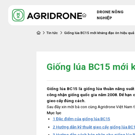
DRONE NÔNG
NGHIỆP
Tin tức
Giống lúa BC15 mới kháng đạo ôn hiệu quả
Giống lúa BC15 mới 
Giống lúa BC15 là giống lúa thuần năng suất
công nhận giống quốc gia năm 2008. Để hạn ch
gieo cấy đúng cách.
Sau đây xin mời bà con cùng Agridrone Việt Nam tì
Mục lục
1
Đặc điểm của giống lúa BC15
2
Hướng dẫn kỹ thuật gieo cấy giống lúa BC
3
Hướng dẫn cách bón phân cho giống lúa 