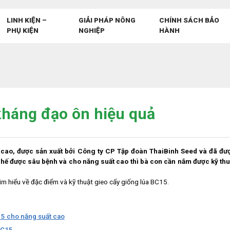
LINH KIỆN –
GIẢI PHÁP NÔNG
CHÍNH SÁCH BẢO
PHỤ KIỆN
NGHIỆP
HÀNH
kháng đạo ôn hiệu quả
 cao, được sản xuất bởi Công ty CP Tập đoàn ThaiBinh Seed và đã đư
ế được sâu bệnh và cho năng suất cao thì bà con cần nắm được kỹ thu
m hiểu về đặc điểm và kỹ thuật gieo cấy giống lúa BC15.
15 cho năng suất cao
BC15