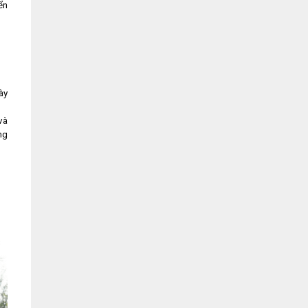
ển
ày
và
ng