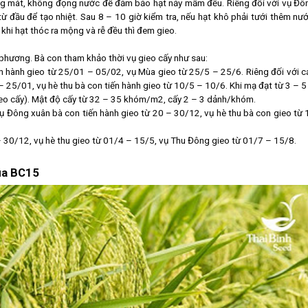
áng mát, không đọng nước để đảm bảo hạt nảy mầm đều. Riêng đối với vụ Đô
ừ đầu để tạo nhiệt. Sau 8 – 10 giờ kiểm tra, nếu hạt khô phải tưới thêm nướ
 khi hạt thóc ra mộng và rễ đều thì đem gieo.
 phương. Bà con tham khảo thời vụ gieo cấy như sau:
ến hành gieo từ 25/01 – 05/02, vụ Mùa gieo từ 25/5 – 25/6. Riêng đối với c
 25/01, vụ hè thu bà con tiến hành gieo từ 10/5 – 10/6. Khi mạ đạt từ 3 – 5 
gieo cấy). Mật độ cấy từ 32 – 35 khóm/m2, cấy 2 – 3 dảnh/khóm.
ụ Đông xuân bà con tiến hành gieo từ 20 – 30/12, vụ hè thu bà con gieo từ 
 30/12, vụ hè thu gieo từ 01/4 – 15/5, vụ Thu Đông gieo từ 01/7 – 15/8.
úa BC15