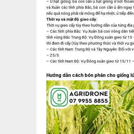
– Ủ hạt giống: bà con cần ủ hạt giống ở nơi tho
và Xuân các tỉnh phía Bắc, bà con cần ủ ấm ngay t
nếu quá nóng phải rải mỏng để hạ nhiệt; ủ tiếp đến
Thời vụ và mật độ gieo cấy:
Thời vụ gieo cấy tùy theo hướng dẫn của từng địa
– Các tỉnh phía Bắc: Vụ Xuân bà con nông dân ti
tỉnh vùng Bắc Trung Bộ: Vụ Đông xuân gieo từ 15 –
thì đem đi cấy (tùy theo phương thức và thời vụ 
– Các tỉnh Nam Trung Bộ và Tây Nguyên: Đối với v
– 25/5.
– Các tỉnh Nam Bộ: Vụ Đông xuân gieo từ 15/11 –
Hướng dẫn cách bón phân cho giống l