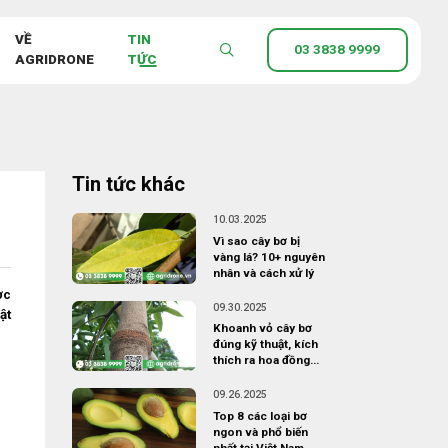
VỀ
TIN
03 3838 9999
AGRIDRONE
TỨC
Tin tức khác
10.03.2025
Vì sao cây bơ bị
vàng lá? 10+ nguyên
nhân và cách xử lý
ợc
09.30.2025
ật
Khoanh vỏ cây bơ
đúng kỹ thuật, kích
thích ra hoa đồng
loạt
09.26.2025
Top 8 các loại bơ
ngon và phổ biến
nhất tại Việt Nam