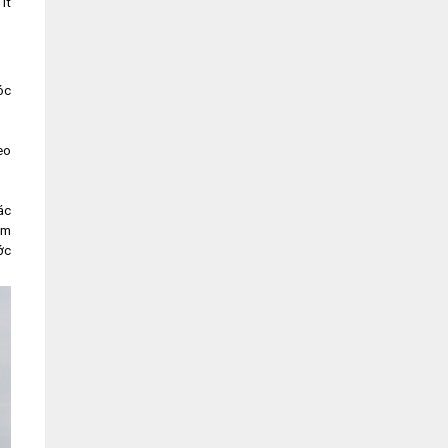
ít
óc
eo
ác
am
ớc