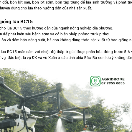
ối, bón lót sâu, bón lót sớm, bón tập trung để lúa sinh trưởng và phát tri
huyên dùng cho lúa theo hướng dẫn của nhà sản xuất.
giống lúa BC15
 cho lúa BC15 theo hướng dẫn của ngành nông nghiệp địa phương.
n để phát hiện sâu bệnh sớm và có biện pháp phòng trừ kịp thời.
 ôn và đảm bảo năng suất, bà con không dùng thóc sản xuất từ bao giống n
g lúa BC15 mẫn cảm với nhiệt độ thấp ở giai đoạn phân hóa đòng bước 5-6 
ời vụ, đặc biệt là vụ ĐX và vụ Xuân ở các tỉnh phía Bắc. Bà con lưu ý không dù