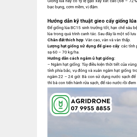
Giống lúa này có tỷ lệ gạo xay xát cao (68 – 72
bạc bụng, cơm mềm, vị đậm.
Hướng dẫn kỹ thuật gieo cấy giống lú
Để giống lúa BC15 sinh trưởng tốt, hạn chế sâu 
lúa trong quá trình canh tác. Sau đây là một số lưu
Chân đất thích hợp
: Vàn cao, vàn và vàn thấp.
Lượng hạt giống sử dụng để gieo cấy
: các tỉn
sạ 60 – 70 kg/ha.
Hướng dẫn cách ngâm ủ hạt giống:
– Ngâm hạt giống: Tùy điều kiện thời tiết của vùn
tỉnh phía bắc, vụ đông và xuân ngâm hạt giống tr
ngâm 22 – 24 giờ. Bà con sử dụng nước sạch để n
thì bà con tiến hành rửa sạch, để ráo nước rồi đem 