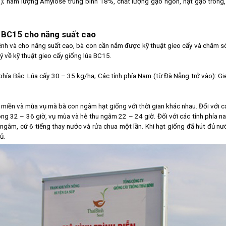
%); hàm lượng Amylose trung bình 18%, chất lượng gạo ngon, hạt gạo trong, 
a BC15 cho năng suất cao
bệnh và cho năng suất cao, bà con cần nắm được kỹ thuật gieo cấy và chăm s
 ý về kỹ thuật gieo cấy giống lúa BC15.
h phía Bắc: Lúa cấy 30 – 35 kg/ha; Các tỉnh phía Nam (từ Đà Nẵng trở vào): Gi
g miền và mùa vụ mà bà con ngâm hạt giống với thời gian khác nhau. Đối với c
ong 32 – 36 giờ, vụ mùa và hè thu ngâm 22 – 24 giờ. Đối với các tỉnh phía n
gâm, cứ 6 tiếng thay nước và rửa chua một lần. Khi hạt giống đã hút đủ nư
ủ.