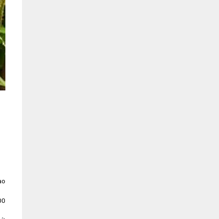
ao
00