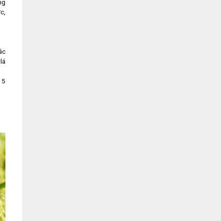
ng
c,
ác
lá
15