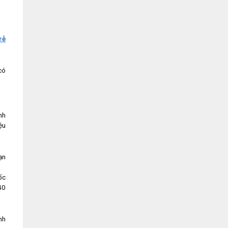
rễ
có
nh
ệu
ạn
ốc
40
nh