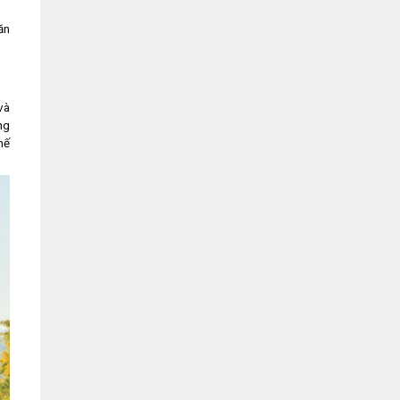
ăn
và
ng
hế