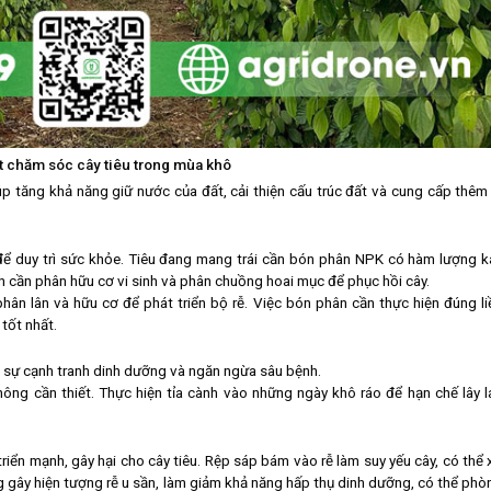
t chăm sóc cây tiêu trong mùa khô
tăng khả năng giữ nước của đất, cải thiện cấu trúc đất và cung cấp thêm 
ể duy trì sức khỏe. Tiêu đang mang trái cần bón phân NPK có hàm lượng ka
ạch cần phân hữu cơ vi sinh và phân chuồng hoai mục để phục hồi cây.
phân lân và hữu cơ để phát triển bộ rễ. Việc bón phân cần thực hiện đúng li
tốt nhất.
m sự cạnh tranh dinh dưỡng và ngăn ngừa sâu bệnh.
ông cần thiết. Thực hiện tỉa cành vào những ngày khô ráo để hạn chế lây l
triển mạnh, gây hại cho cây tiêu. Rệp sáp bám vào rễ làm suy yếu cây, có thể 
ng gây hiện tượng rễ u sần, làm giảm khả năng hấp thụ dinh dưỡng, có thể phò