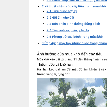
2
Kỹ thuật chăm sóc cây tiêu trong mùa khô
2.1
Tưới nước hợp lý
2.2
Giữ ẩm cho đất
2.3
Bón phân dinh dưỡng đúng cách
2.4
Tỉa cành và quản lý tán lá
2.5
Phòng trừ sâu bệnh trong mùa khô
3
Ứng dụng máy bay phun thuốc trong chăm 
Ảnh hưởng của mùa khô đến cây tiêu
Mùa khô kéo dài từ tháng 11 đến tháng 4 năm sau, 
Thiếu nước và khô hạn
Hạn hán kéo dài làm đất mất độ ẩm, khiến rễ cây
tượng vàng lá, rụng đốt.