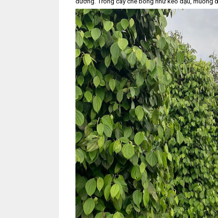
dưỡng. Trồng cây che bóng như keo dậu, muồng đe