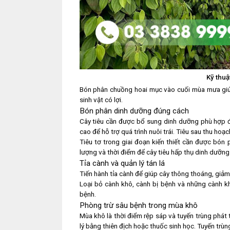
Kỹ thuậ
Bón phân chuồng hoai mục vào cuối mùa mưa giúp 
sinh vật có lợi.
Bón phân dinh dưỡng đúng cách
Cây tiêu cần được bổ sung dinh dưỡng phù hợp đ
cao để hỗ trợ quá trình nuôi trái. Tiêu sau thu ho
Tiêu tơ trong giai đoạn kiến thiết cần được bón 
lượng và thời điểm để cây tiêu hấp thụ dinh dưỡng 
Tỉa cành và quản lý tán lá
Tiến hành tỉa cành để giúp cây thông thoáng, giả
Loại bỏ cành khô, cành bị bệnh và những cành kh
bệnh.
Phòng trừ sâu bệnh trong mùa khô
Mùa khô là thời điểm rệp sáp và tuyến trùng phát 
lý bằng thiên địch hoặc thuốc sinh học. Tuyến trù