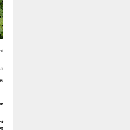
vi
li
ều
an
xử
ng