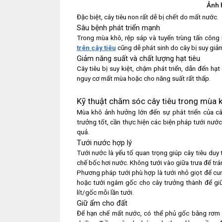
Ảnh 
Đặc biệt, cây tiêu non rất dễ bị chết do mất nước.
Sâu bệnh phát triển mạnh
Trong mùa khô, rệp sáp và tuyến trùng tấn công r
trên cây tiêu
cũng dễ phát sinh do cây bị suy giả
Giảm năng suất và chất lượng hạt tiêu
Cây tiêu bị suy kiệt, chậm phát triển, dẫn đến h
nguy cơ mất mùa hoặc cho năng suất rất thấp.
Kỹ thuật chăm sóc cây tiêu trong mùa 
Mùa khô ảnh hưởng lớn đến sự phát triển của câ
trưởng tốt, cần thực hiện các biện pháp tưới nước
quả.
Tưới nước hợp lý
Tưới nước là yếu tố quan trọng giúp cây tiêu duy
chế bốc hơi nước. Không tưới vào giữa trưa để trán
Phương pháp tưới phù hợp là tưới nhỏ giọt để cu
hoặc tưới ngâm gốc cho cây trưởng thành để giữ
lít/gốc mỗi lần tưới.
Giữ ẩm cho đất
Để hạn chế mất nước, có thể phủ gốc bằng rơm r