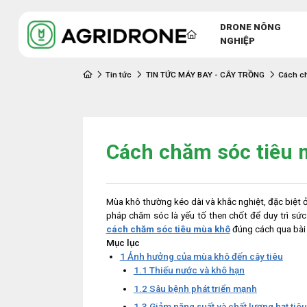
DRONE NÔNG
NGHIỆP
Tin tức
TIN TỨC MÁY BAY - CÂY TRỒNG
Cách c
Cách chăm sóc tiêu 
Mùa khô thường kéo dài và khắc nghiệt, đặc biệt ở
pháp chăm sóc là yếu tố then chốt để duy trì sứ
cách chăm sóc tiêu mùa khô
đúng cách qua bài 
Mục lục
1
Ảnh hưởng của mùa khô đến cây tiêu
1.1
Thiếu nước và khô hạn
1.2
Sâu bệnh phát triển mạnh
1.3
Giảm năng suất và chất lượng hạt tiêu