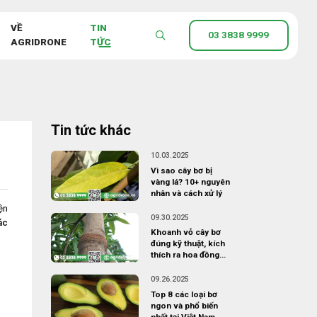
VỀ
TIN
03 3838 9999
AGRIDRONE
TỨC
Tin tức khác
10.03.2025
Vì sao cây bơ bị
vàng lá? 10+ nguyên
nhân và cách xử lý
ện
09.30.2025
ác
Khoanh vỏ cây bơ
đúng kỹ thuật, kích
thích ra hoa đồng
loạt
09.26.2025
Top 8 các loại bơ
ngon và phổ biến
nhất tại Việt Nam