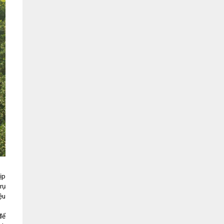
ịp
rụ
ệu
để