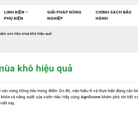
LINH KIỆN –
GIẢI PHÁP NÔNG
CHÍNH SÁCH BẢO
PHỤ KIỆN
NGHIỆP
HÀNH
hăm sóc tiêu mùa khô hiệu quả
mùa khô hiệu quả
 các vùng trồng tiêu trọng điểm. Do đó, việc hiểu rõ và thực hiện đúng các bi
c khỏe và năng suất của vườn tiêu. Hãy cùng
AgriDrone
khám phá chi tiết
c
viết này.