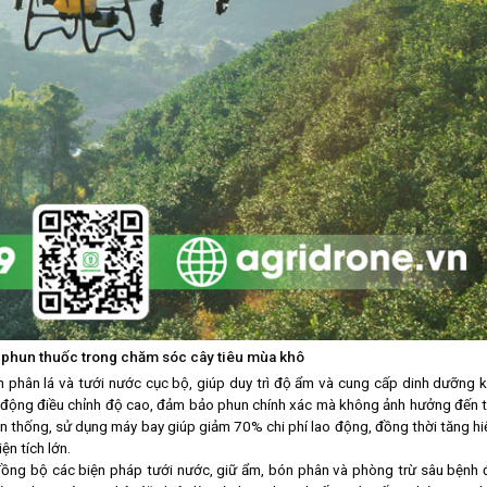
phun thuốc trong chăm sóc cây tiêu mùa khô
 phân lá và tưới nước cục bộ, giúp duy trì độ ẩm và cung cấp dinh dưỡng k
tự động điều chỉnh độ cao, đảm bảo phun chính xác mà không ảnh hưởng đến t
n thống, sử dụng máy bay giúp giảm 70% chi phí lao động, đồng thời tăng hi
ện tích lớn.
đồng bộ các biện pháp tưới nước, giữ ẩm, bón phân và phòng trừ sâu bệnh 