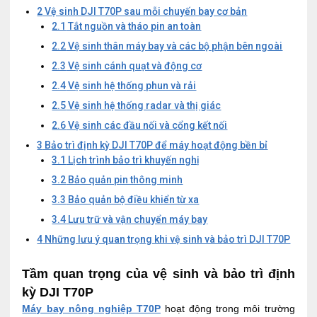
2
Vệ sinh DJI T70P sau mỗi chuyến bay cơ bản
2.1
Tắt nguồn và tháo pin an toàn
2.2
Vệ sinh thân máy bay và các bộ phận bên ngoài
2.3
Vệ sinh cánh quạt và động cơ
2.4
Vệ sinh hệ thống phun và rải
2.5
Vệ sinh hệ thống radar và thị giác
2.6
Vệ sinh các đầu nối và cổng kết nối
3
Bảo trì định kỳ DJI T70P để máy hoạt động bền bỉ
3.1
Lịch trình bảo trì khuyến nghị
3.2
Bảo quản pin thông minh
3.3
Bảo quản bộ điều khiển từ xa
3.4
Lưu trữ và vận chuyển máy bay
4
Những lưu ý quan trọng khi vệ sinh và bảo trì DJI T70P
Tầm quan trọng của vệ sinh và bảo trì định
kỳ DJI T70P
Máy bay nông nghiệp T70P
hoạt động trong môi trường