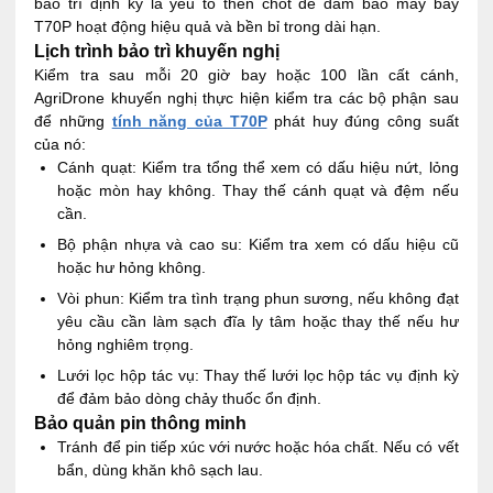
bảo trì định kỳ là yếu tố then chốt để đảm bảo máy bay
T70P hoạt động hiệu quả và bền bỉ trong dài hạn.
Lịch trình bảo trì khuyến nghị
Kiểm tra sau mỗi 20 giờ bay hoặc 100 lần cất cánh,
AgriDrone khuyến nghị thực hiện kiểm tra các bộ phận sau
để những
tính năng của T70P
phát huy đúng công suất
của nó:
Cánh quạt: Kiểm tra tổng thể xem có dấu hiệu nứt, lỏng
hoặc mòn hay không. Thay thế cánh quạt và đệm nếu
cần.
Bộ phận nhựa và cao su: Kiểm tra xem có dấu hiệu cũ
hoặc hư hỏng không.
Vòi phun: Kiểm tra tình trạng phun sương, nếu không đạt
yêu cầu cần làm sạch đĩa ly tâm hoặc thay thế nếu hư
hỏng nghiêm trọng.
Lưới lọc hộp tác vụ: Thay thế lưới lọc hộp tác vụ định kỳ
để đảm bảo dòng chảy thuốc ổn định.
Bảo quản pin thông minh
Tránh để pin tiếp xúc với nước hoặc hóa chất. Nếu có vết
bẩn, dùng khăn khô sạch lau.