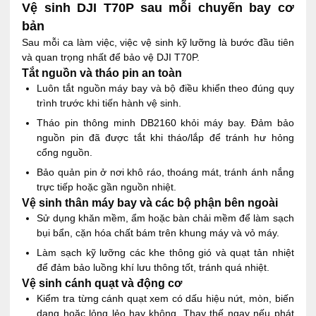
Vệ sinh DJI T70P sau mỗi chuyến bay cơ
bản
Sau mỗi ca làm việc, việc vệ sinh kỹ lưỡng là bước đầu tiên
và quan trọng nhất để bảo vệ DJI T70P.
Tắt nguồn và tháo pin an toàn
Luôn tắt nguồn máy bay và bộ điều khiển theo đúng quy
trình trước khi tiến hành vệ sinh.
Tháo pin thông minh DB2160 khỏi máy bay. Đảm bảo
nguồn pin đã được tắt khi tháo/lắp để tránh hư hỏng
cổng nguồn.
Bảo quản pin ở nơi khô ráo, thoáng mát, tránh ánh nắng
trực tiếp hoặc gần nguồn nhiệt.
Vệ sinh thân máy bay và các bộ phận bên ngoài
Sử dụng khăn mềm, ẩm hoặc bàn chải mềm để làm sạch
bụi bẩn, cặn hóa chất bám trên khung máy và vỏ máy.
Làm sạch kỹ lưỡng các khe thông gió và quạt tản nhiệt
để đảm bảo luồng khí lưu thông tốt, tránh quá nhiệt.
Vệ sinh cánh quạt và động cơ
Kiểm tra từng cánh quạt xem có dấu hiệu nứt, mòn, biến
dạng hoặc lỏng lẻo hay không. Thay thế ngay nếu phát