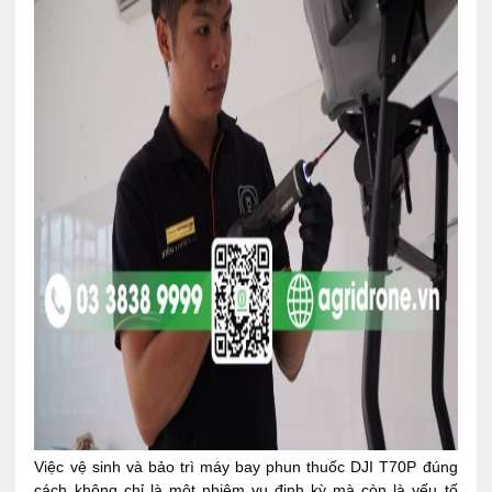
Việc vệ sinh và bảo trì máy bay phun thuốc DJI T70P đúng
cách không chỉ là một nhiệm vụ định kỳ mà còn là yếu tố