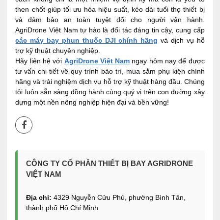
then chốt giúp tối ưu hóa hiệu suất, kéo dài tuổi thọ thiết bị
và đảm bảo an toàn tuyệt đối cho người vận hành.
AgriDrone Việt Nam tự hào là đối tác đáng tin cậy, cung cấp
các máy bay phun thuốc DJI chính hãng
và dịch vụ hỗ
trợ kỹ thuật chuyên nghiệp.
Hãy liên hệ với
AgriDrone Việt Nam
ngay hôm nay để được
tư vấn chi tiết về quy trình bảo trì, mua sắm phụ kiện chính
hãng và trải nghiệm dịch vụ hỗ trợ kỹ thuật hàng đầu. Chúng
tôi luôn sẵn sàng đồng hành cùng quý vị trên con đường xây
dựng một nền nông nghiệp hiện đại và bền vững!
CÔNG TY CỔ PHẦN THIẾT BỊ BAY AGRIDRONE
VIỆT NAM
Địa chỉ:
4329 Nguyễn Cửu Phú, phường Bình Tân,
thành phố Hồ Chí Minh