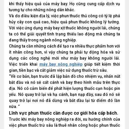
khi thấy hiệu quả của máy bay. Họ cũng cung cấp dịch vụ
tương tự cho những nông dân khác.
Và do điều kiện địa lý, việc phun thuốc thủ công có tỷ lệ phá
hủy cây con quá cao, hiệu quả phun thuốc không lý tưởng.
Với việc ứng dụng máy bay xịt thuốc không người lái, chúng
ta có thể giải quyết tình trạng thiếu lao động mà chúng ta
đang thấy trong ngành nông nghiệp.
Chúng ta cần những cách để tạo ra nhiều thực phẩm hơn với
ít nhân công hơn, vì vậy chúng ta phải tự động hóa và sử
dụng các công nghệ mới như máy bay không người lái.
Việc triển khai
máy bay nông nghiệp
giúp tiết kiệm thời
gian, tiền bạc và cắt giảm việc sử dụng thuốc trừ sâu.
“Về cơ bản, bạn trước đã lập bản đồ cho nhiệm vụ, nhấn nút
bắt đầu và nó sẽ cất cánh và bay theo hình mẫu trên thực
địa. Nó có cảm biến để phát hiện lượng thuốc cạn hoặc pin
yếu. Nó quay trở lại và hạ cánh, bạn nạp đầy, sau đó nó sẽ
quay trở lại nơi nó đã dừng và bắt đầu lại từ điểm đó lần
nữa. ”
Lĩnh vực phun thuốc cần được cơ giới hóa cấp bách.
Trước khi máy bay nông nghiệp ra đời, xu hướng chính của
việc phun thuốc trừ sâu là thuê nhân công hoặc phun thuốc