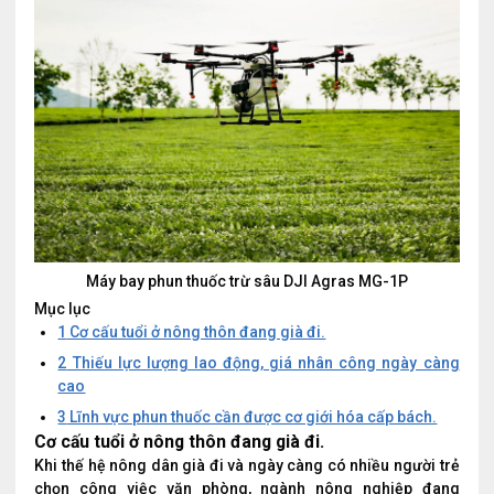
Máy bay phun thuốc trừ sâu DJI Agras MG-1P
Mục lục
1
Cơ cấu tuổi ở nông thôn đang già đi.
2
Thiếu lực lượng lao động, giá nhân công ngày càng
cao
3
Lĩnh vực phun thuốc cần được cơ giới hóa cấp bách.
Cơ cấu tuổi ở nông thôn đang già đi.
Khi thế hệ nông dân già đi và ngày càng có nhiều người trẻ
chọn công việc văn phòng, ngành nông nghiệp đang