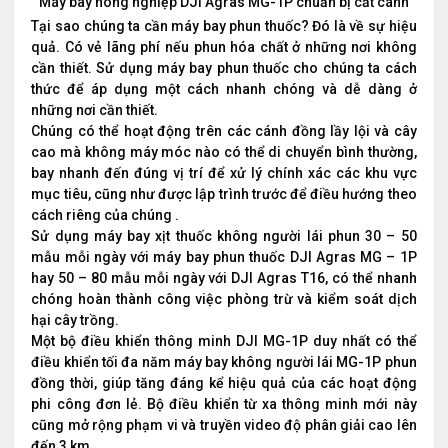
Máy bay nông nghiệp DJI Agras MG-1P chuẩn bị cất cánh
Tại sao chúng ta cần máy bay phun thuốc? Đó là về sự hiệu
quả. Có vẻ lãng phí nếu phun hóa chất ở những nơi không
cần thiết. Sử dụng máy bay phun thuốc cho chúng ta cách
thức để áp dụng một cách nhanh chóng và dễ dàng ở
những nơi cần thiết.
Chúng có thể hoạt động trên các cánh đồng lầy lội và cây
cao mà không máy móc nào có thể di chuyển bình thường,
bay nhanh đến đúng vị trí để xử lý chính xác các khu vực
mục tiêu, cũng như được lập trình trước để điều hướng theo
cách riêng của chúng .
Sử dụng máy bay xịt thuốc không người lái phun 30 – 50
mẫu mỗi ngày với máy bay phun thuốc DJI Agras MG – 1P
hay 50 – 80 mẫu mỗi ngày với DJI Agras T16, có thể nhanh
chóng hoàn thành công việc phòng trừ và kiểm soát dịch
hại cây trồng.
Một bộ điều khiển thông minh DJI MG-1P duy nhất có thể
điều khiển tối đa năm máy bay không người lái MG-1P phun
đồng thời, giúp tăng đáng kể hiệu quả của các hoạt động
phi công đơn lẻ. Bộ điều khiển từ xa thông minh mới này
cũng mở rộng phạm vi và truyền video độ phân giải cao lên
đến 3 km.