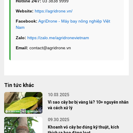
Hotline 24/7:
03 3838 9999
Website:
https://agridrone.vn/
Facebook:
AgriDrone - Máy bay nông nghiệp Việt
Nam
Zalo:
https://zalo.me/agridronevietnam
Email:
contact@agridrone.vn
Tin tức khác
10.03.2025
Vì sao cây bơ bị vàng lá? 10+ nguyên nhân
và cách xử lý
09.30.2025
Khoanh vỏ cây bơ đúng kỹ thuật, kích
thích ra hoa đồng loạt