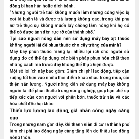
đồng bị hạn hán hoặc dịch bệnh.
“Những người trẻ tuổi không muốn làm những công việc bị
coi là buồn tẻ và được trả lương không cao, trong khi phụ
nữ trẻ thực sự không muốn lấy chồng làm nông khi họ có
thể có được ánh đèn rực rỡ của thành phố.”
Tại sao người nông dân nên sử dụng máy bay xịt thuốc
không người lái để phun thuốc cho cây trồng của mình?
Máy bay phun thuốc mang lại nhiều lợi ích cho người sử
dụng do có thể áp dụng các biện pháp phun hóa chất theo
những cách mà trước đây không thể thực hiện được.
Một số lợi ích này bao gồm: Giảm chi phí lao động, tiếp cận
ruộng tốt hơn vào nhiều thời điểm khác nhau trong mùa, cải
thiện sản lượng. Người nông dân sử dụng máy bay không
người lái để phun thuốc trong nông nghiệp, giúp hạn chế sự
tiếp xúc của con người với phân bón, thuốc trừ sâu và các
hóa chất độc hại khác.
Thiếu lực lượng lao động, giá nhân công ngày càng
cao
Trong những năm gần đây, khi thanh niên di cư ra thành phố
làm chi phí lao động ngày càng tăng lên do thiếu lao động
nông thôn.