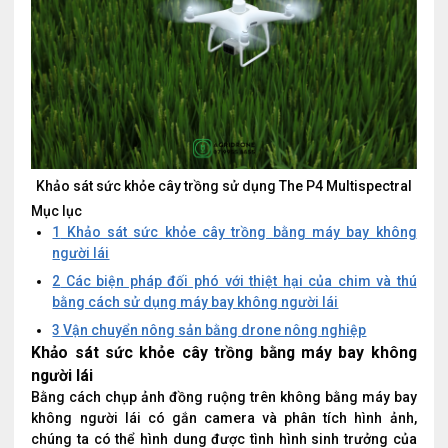
Khảo sát sức khỏe cây trồng sử dụng The P4 Multispectral
Mục lục
1
Khảo sát sức khỏe cây trồng bằng máy bay không
người lái
2
Các biện pháp đối phó với thiệt hại của chim và thú
bằng cách sử dụng máy bay không người lái
3
Vận chuyển nông sản bằng drone nông nghiệp
Khảo sát sức khỏe cây trồng bằng máy bay không
người lái
Bằng cách chụp ảnh đồng ruộng trên không bằng máy bay
không người lái có gắn camera và phân tích hình ảnh,
chúng ta có thể hình dung được tình hình sinh trưởng của