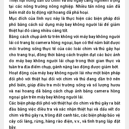
Thiệt hại nông sản do chim và thú ngày càng nghiêm trọng
tại các nông trường nông nghiệp. Nhiều tấn nông sản đã
biến mất do bị động vật hoang dã phá hoại.
Mục đích của lĩnh vực này là thực hiện các biện pháp đối
phó bằng cách sử dụng máy bay không người lái để giảm
thiệt hại đó càng nhiều càng tốt.
Bằng cách chụp ảnh từ trên không với máy bay không người
lái có trang bị camera hồng ngoại, bạn có thể nắm bắt được
môi trường sống thực tế của các loài chim và thú gây hại
cho trang trại, đồng thời bằng cách truyền đạt các bức ảnh
do máy bay không người lái chụp trong thời gian thực và
tuần tra địa điểm chụp, gánh nặng lao động được giảm bớt.
Hoạt động của máy bay không người lái như một biện pháp
đối phó với thiệt hại đối với chim và thú đang dần trở nên
phổ biến, giúp điều tra môi trường sống và số lượng hươu
và nai hoang dã bằng cách chụp ảnh bằng camera hồng
ngoại gắn trên máy bay không người lái.
Các biện pháp đối phó với thiệt hại do chim và thú gây ra bắt
đầu bằng việc điều tra và xác nhận thiệt hại và dấu vết do
chim và thú gây ra, trồng đất canh tác, các biện pháp bảo vệ
cây cối làng, rừng, hàng rào điện, v.v., và tình trạng lắp đặt
bẫy.