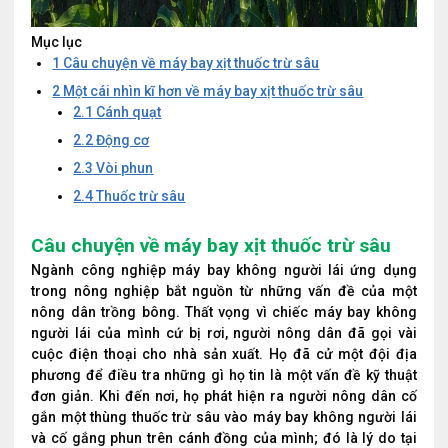
Mục lục
1
Câu chuyện về máy bay xịt thuốc trừ sâu
2
Một cái nhìn kĩ hơn về máy bay xịt thuốc trừ sâu
2.1
Cánh quạt
2.2
Động cơ
2.3
Vòi phun
2.4
Thuốc trừ sâu
Câu chuyện về máy bay xịt thuốc trừ sâu
Ngành công nghiệp máy bay không người lái ứng dụng
trong nông nghiệp bắt nguồn từ những vấn đề của một
nông dân trồng bông. Thất vọng vì chiếc máy bay không
người lái của mình cứ bị rơi, người nông dân đã gọi vài
cuộc điện thoại cho nhà sản xuất. Họ đã cử một đội địa
phương để điều tra những gì họ tin là một vấn đề kỹ thuật
đơn giản. Khi đến nơi, họ phát hiện ra người nông dân cố
gắn một thùng thuốc trừ sâu vào máy bay không người lái
và cố gắng phun trên cánh đồng của mình; đó là lý do tại