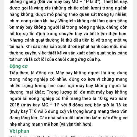
phẳng ngang (Đối với máy bay MG – 1P là 3°). Thiết kế này,
được gọi là winglets (những chiếc cánh lượn) trong ngành
hàng không, được mô phỏng theo quan sát trong tự nhiên;
chim cong cánh khi bay. Winglets không chỉ làm giảm tiếng
ồn máy bay không người lái trong nông nghiệp, chúng còn
hỗ trợ sự ổn định trong chuyến bay và tiết kiệm điện hơn.
Nhưng cánh quạt thường là thứ đầu tiên bị vỡ trong một vụ
tai nạn. Khi các nhà sản xuất drone phát hành các mẫu mới
thường xuyên, việc thiết kế và sản xuất cánh quạt ngày càng
tốt hơn và là cốt lõi của chuỗi cung ứng của họ.
Động cơ
Tiếp theo, là động cơ. Máy bay không người lái ứng dụng
trong nông nghiệp có nhiều động cơ hơn vì chúng mang
nhiều trọng lượng hơn các loại máy bay không người lái
thương mại khác; Trọng lượng tối đa một máy bay không
người lái nông nghiệp có thể mang theo là 10 kg vào năm
2018 (máy bay MG – 1P với 8 động cơ); bây giờ là 16 kg
(máy bay T16 với 6 động cơ) và trọng lượng mang theo vẫn
đang tăng lên. Các nhà sản xuất luôn tìm kiếm các động cơ
nhẹ nhưng mạnh mẽ hơn (và yên tĩnh hơn).
Vòi phun