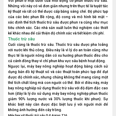
Vòi phun ở mặt dưới của mỗi động cơ phun thuốc trừ sâu.
Những vòi này có vẻ đơn giản nhưng trên thực tế là tuyệt tác
kỹ thuật và rất có thể được cấp bằng sáng chế. Độ phức tạp
của các béc phun Bề rộng, độ cong và mô hình bề mặt –
xác định thể tích thuốc trừ sâu được phun ra cũng như mục
tiêu chính xác. Các nhà sản xuất luôn thử nghiệm các thiết
kế khác nhau để cải thiện độ chính xác và tiết kiệm chi phí.
Thuốc trừ sâu
Cuối cùng là thuốc trừ sâu. Thuốc trừ sâu được pha loãng
với nước khi thủ công. Điều này là vì lý do an toàn cũng như
thực tế là người nông dân có xu hướng phun thuốc đều cho
cả cánh đồng thay vì chỉ phun khu vực sâu bệnh hoạt động.
Ngược lại, máy bay nông nghiệp hoạt động bằng cách sử
dụng bản đồ kỹ thuật số và các thuật toán phức tạp để đạt
được độ chính xác, nhưng chúng không thể mang cùng một
thể tích chất lỏng mà con người có thể. Bởi vì điều này, máy
bay nông nghiệp sử dụng thuốc trừ sâu với độ đậm đặc cao
hơn (đây là lý do sử dụng máy bay nông nghiệp phun thuốc
giảm 90% lượng nước và 30% lượng thuốc khi phun). Sự
khác biệt này cần được đặc biệt lưu ý với người mới để
không ảnh hưởng đến cây trồng.
Máy bay xịt thuốc trừ sâu DJI Agras T16