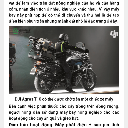
vật để làm việc trên đất nông nghiệp của họ và của hàng
xóm, nhận diện tích ở nhiều khu vực khác nhau. Vì vậy máy
bay này phù hợp để có thể di chuyển và thứ hai là để tạo
điều kiện phun trên những mảnh đất nhỏ lẻ đặc trung ở đây.
DJI Agras T10 có thể được chở trên một chiếc xe máy
Bên cạnh việc phun thuốc cho cây trồng trên đồng ruộng,
người nông dân sử dụng máy bay nông nghiệp cho các
hoạt động cho cây ăn quả và gieo hạt.
Đ
ả
m b
ả
o ho
ạ
t đ
ộ
ng:
Máy
phát đi
ệ
n + s
ạ
c
pin
tích