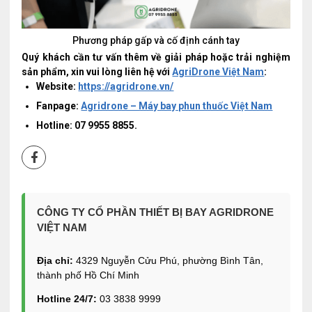
Phương pháp gấp và cố định cánh tay
Quý khách cần tư vấn thêm về giải pháp hoặc trải nghiệm
sản phẩm, xin vui lòng liên hệ với
AgriDrone Việt Nam
:
Website:
https://agridrone.vn/
Fanpage:
Agridrone – Máy bay phun thuốc Việt Nam
Hotline: 07 9955 8855.
CÔNG TY CỔ PHẦN THIẾT BỊ BAY AGRIDRONE
VIỆT NAM
Địa chỉ:
4329 Nguyễn Cửu Phú, phường Bình Tân,
thành phố Hồ Chí Minh
Hotline 24/7:
03 3838 9999