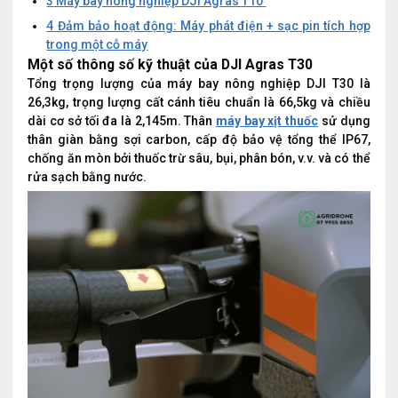
3
Máy bay nông nghiệp DJI Agras T10
4
Đảm bảo hoạt động: Máy phát điện + sạc pin tích hợp
trong một cỗ máy
Một số thông số kỹ thuật của DJI Agras T30
Tổng trọng lượng của máy bay nông nghiệp DJI T30 là
26,3kg, trọng lượng cất cánh tiêu chuẩn là 66,5kg và chiều
dài cơ sở tối đa là 2,145m. Thân
máy bay xịt thuốc
sử dụng
thân giàn bằng sợi carbon, cấp độ bảo vệ tổng thể IP67,
chống ăn mòn bởi thuốc trừ sâu, bụi, phân bón, v.v. và có thể
rửa sạch bằng nước.