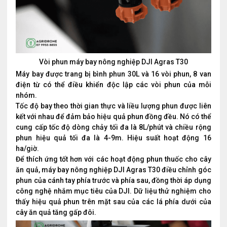
Vòi phun máy bay nông nghiệp DJI Agras T30
Máy bay được trang bị bình phun 30L và 16 vòi phun, 8 van
điện từ có thể điều khiển độc lập các vòi phun của mỗi
nhóm.
Tốc độ bay theo thời gian thực và liều lượng phun được liên
kết với nhau để đảm bảo hiệu quả phun đồng đều. Nó có thể
cung cấp tốc độ dòng chảy tối đa là 8L/phút và chiều rộng
phun hiệu quả tối đa là 4-9m. Hiệu suất hoạt động 16
ha/giờ.
Để thích ứng tốt hơn với các hoạt động phun thuốc cho cây
ăn quả, máy bay nông nghiệp DJI Agras T30 điều chỉnh góc
phun của cánh tay phía trước và phía sau, đồng thời áp dụng
công nghệ nhắm mục tiêu của DJI. Dữ liệu thử nghiệm cho
thấy hiệu quả phun trên mặt sau của các lá phía dưới của
cây ăn quả tăng gấp đôi.