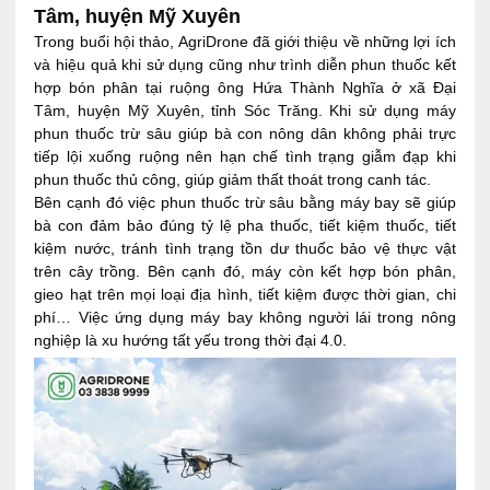
Tâm, huyện Mỹ Xuyên
Trong buổi hội thảo, AgriDrone đã giới thiệu về những lợi ích
và hiệu quả khi sử dụng cũng như trình diễn phun thuốc kết
hợp bón phân tại ruộng ông Hứa Thành Nghĩa ở xã Đại
Tâm, huyện Mỹ Xuyên, tỉnh Sóc Trăng. Khi sử dụng máy
phun thuốc trừ sâu giúp bà con nông dân không phải trực
tiếp lội xuống ruộng nên hạn chế tình trạng giẫm đạp khi
phun thuốc thủ công, giúp giảm thất thoát trong canh tác.
Bên cạnh đó việc phun thuốc trừ sâu bằng máy bay sẽ giúp
bà con đảm bảo đúng tỷ lệ pha thuốc, tiết kiệm thuốc, tiết
kiệm nước, tránh tình trạng tồn dư thuốc bảo vệ thực vật
trên cây trồng. Bên cạnh đó, máy còn kết hợp bón phân,
gieo hạt trên mọi loại địa hình, tiết kiệm được thời gian, chi
phí… Việc ứng dụng máy bay không người lái trong nông
nghiệp là xu hướng tất yếu trong thời đại 4.0.