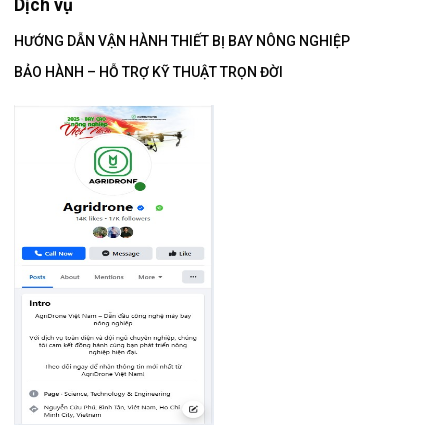
Dịch vụ
HƯỚNG DẪN VẬN HÀNH THIẾT BỊ BAY NÔNG NGHIỆP
BẢO HÀNH – HỖ TRỢ KỸ THUẬT TRỌN ĐỜI