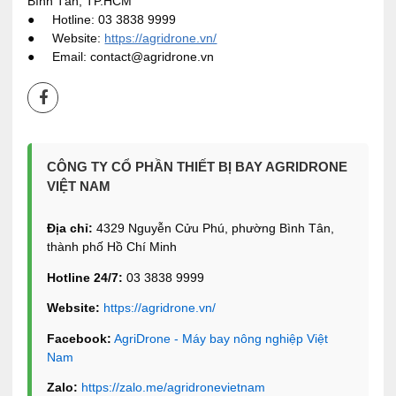
Bình Tân, TP.HCM
● Hotline: 03 3838 9999
● Website:
https://agridrone.vn/
● Email: contact@agridrone.vn
CÔNG TY CỔ PHẦN THIẾT BỊ BAY AGRIDRONE
VIỆT NAM
Địa chỉ:
4329 Nguyễn Cửu Phú, phường Bình Tân,
thành phố Hồ Chí Minh
Hotline 24/7:
03 3838 9999
Website:
https://agridrone.vn/
Facebook:
AgriDrone - Máy bay nông nghiệp Việt
Nam
Zalo:
https://zalo.me/agridronevietnam