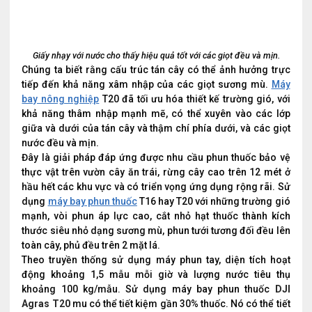
Giấy nhạy với nước cho thấy hiệu quả tốt với các giọt đều và mịn.
Chúng ta biết rằng cấu trúc tán cây có thể ảnh hưởng trực
tiếp đến khả năng xâm nhập của các giọt sương mù.
Máy
bay nông nghiệp
T20 đã tối ưu hóa thiết kế trường gió, với
khả năng thâm nhập mạnh mẽ, có thể xuyên vào các lớp
giữa và dưới của tán cây và thậm chí phía dưới, và các giọt
nước đều và mịn.
Đây là giải pháp đáp ứng được nhu cầu phun thuốc bảo vệ
thực vật trên vườn cây ăn trái, rừng cây cao trên 12 mét ở
hầu hết các khu vực và có triển vọng ứng dụng rộng rãi. Sử
dụng
máy bay phun thuốc
T16 hay T20 với những trường gió
mạnh, vòi phun áp lực cao, cắt nhỏ hạt thuốc thành kích
thước siêu nhỏ dạng sương mù, phun tưới tương đối đều lên
toàn cây, phủ đều trên 2 mặt lá.
Theo truyền thống sử dụng máy phun tay, diện tích hoạt
động khoảng 1,5 mẫu mỗi giờ và lượng nước tiêu thụ
khoảng 100 kg/mẫu. Sử dụng máy bay phun thuốc
DJI
Agras T20
mu có thể tiết kiệm gần 30% thuốc. Nó có thể tiết