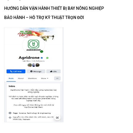
HƯỚNG DẪN VẬN HÀNH THIẾT BỊ BAY NÔNG NGHIỆP
BẢO HÀNH – HỖ TRỢ KỸ THUẬT TRỌN ĐỜI