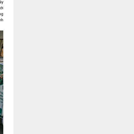
áy
ới
ng
nh