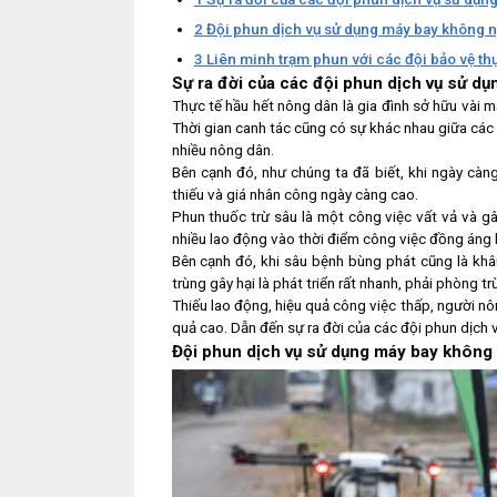
2
Đội phun dịch vụ sử dụng máy bay không n
3
Liên minh trạm phun với các đội bảo vệ th
Sự ra đời của các đội phun dịch vụ sử dụ
Thực tế hầu hết nông dân là gia đình sở hữu vài mẫ
Thời gian canh tác cũng có sự khác nhau giữa các
nhiều nông dân.
Bên cạnh đó, như chúng ta đã biết, khi ngày càn
thiếu và giá nhân công ngày càng cao.
Phun thuốc trừ sâu là một công việc vất vả và gâ
nhiều lao động vào thời điểm công việc đồng áng 
Bên cạnh đó, khi sâu bệnh bùng phát cũng là khâ
trùng gây hại là phát triển rất nhanh, phải phòng 
Thiếu lao động, hiệu quả công việc thấp, người nô
quả cao. Dẫn đến sự ra đời của các đội phun dịch 
Đội phun dịch vụ sử dụng máy bay không 