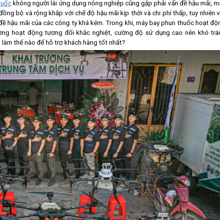
huốc
không người lái ứng dụng nông nghiệp cũng gặp phải vấn đề hậu mãi, m
ồng bộ và rộng khắp với chế độ hậu mãi kịp thời và chi phí thấp, tuy nhiên v
đề hậu mãi của các công ty khá kém. Trong khi
, máy bay phun thuốc hoạt độ
ường hoạt động tương đối khắc nghiệt, cường độ sử dụng cao nên khó trá
 làm thế nào để hỗ trợ khách hàng tốt nhất?