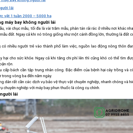
gười lái
ực vật 1 tuần 2000 – 5000 ha
ng máy bay không người lái
u, vài chục mẫu, tối đa là vài trăm mẫu, phân tán rải rác ở nhiều nơi khác nha
 mẫu đất. Ngay cả khi nó trông giống như một cánh đồng lớn, thường là đất c
g có nhiều người trẻ vào thành phố làm việc, nguồn lao động nông thôn đa
y hại cho sức khỏe. Ngay cả khi tăng chi phí lên thì cũng khó có thể tìm đư
bận rộn.
u cấp bách cần tập trung nhân công. Đặc điểm của bệnh hại cây trồng và c
trừ trong vòng ba đến năm ngày.
ng dân rất cần các dịch vụ bảo vệ thực vật chuyên nghiệp, nhanh chóng và hi
vụ chuyên nghiệp với máy bay phun thuốc là công cụ chính.
người lái