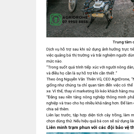
Trung tâm d
Dịch vụ hỗ trợ sau khi sử dụng ảnh hưởng trực t
việc quảng bá thị trường và trải nghiệm người dù
mức nào.
“Trong suốt quá trình tiếp xúc với người nông dân,
và điều họ cần là sự hỗ trợ khi cần thiết .”
Theo ông Nguyễn Văn Thiên Vũ, CEO AgriDrone, “
giống như chúng ta chỉ quan tâm đến việc có thể
xe. Vì thế, thay vì marketing lôi kéo khách hàng m
“Đằng sau nền tảng nông nghiệp thông minh phải 
nghiệp và trao cho họ nhiều khả năng hơn. Để làm 
chia sẻ thêm.
Liên lạc trước, tập hợp diện tích cây trồng, làm
chọn dùng thử. Nếu hiệu quả bà con sẽ sử dụng lâu
Liên minh trạm phun với các đội bảo vệ t