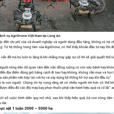
ịch vụ AgriDrone Việt Nam tại Long An
iếp đến chi phí của cả doanh nghiệp và người dùng đều tăng, không có lợi c
ng. Từ hệ thống trung tâm của AgriDrone, có thể thấy khoản đầu tư này lớn đ
 vấn đề mà họ luôn lo lắng là khi chẳng may gặp sự cố thì sẽ giải quyết thế n
Người nông dân chỉ quan tâm đến việc đồng ruộng có còn sâu bệnh hay khôn
 đến địa điểm đúng giờ bằng cách đi taxi hay không, không cần mua và học l
ua sản phẩm nên hợp tác với họ và xây dựng hệ thống hỗ trợ sau khi đầu tư.”
là con người. Chúng tôi hy vọng rằng sẽ có nhiều người trẻ hơn có thể kh
được điều đó các đội máy bay phun thuốc phải vận hành hiệu quả và có lãi.” a
 một số cuộc trình diễn quy mô nhỏ, sau khi thấy hiệu quả, bà con nông dân 
 dài.
hực vật 1 tuần 2000 – 5000 ha