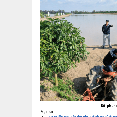
Đội phun 
Mục lục
1
Sự ra đời của các đội phun dịch vụ sử dụn