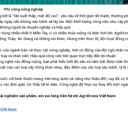
Phi công nông nghiệp
ết là “tần suất thấp, mật độ cao”, yêu cầu về thời gian rất mạnh, thường ph
y ngày, nếu không sâu bệnh sẽ lây lan. Một khối lượng công việc như vậy ph
hông người lái chuyên nghiệp và hiệu quả.
 trung nhiều nhất ở Miền Tây, vì có nhiều thửa ruộng và diện tích lớn.
AgriDro
Đồng Tháp, An Giang và những nơi khác, nhưng trên thực tế, đội hoạt động c
o của ngành bảo vệ thực vật nông nghiệp, tính cơ động của đội ngũ nhân vi
ay và nhân viên. Hiệu quả công việc liên quan trực tiếp đến lợi nhuận.
g nghệ vào đồng ruộng, bạn phải hiểu biết đủ sâu và nắm bắt được bản th
uật của các loại cây trồng khác nhau, đặc điểm của các loại sâu bệnh, tỷ lệ 
huốc với bình thuốc mang trên lưng dưới cái nắng như thiêu đốt, nay đã có t
 tác đơn giản, tôi thấy rất kì diệu. Công nghệ đã thực sự thay đổi một ngà
ải nghiệm sản phẩm, xin vui lòng liên hệ với AgriDrone Việt Nam:
 Việt Nam