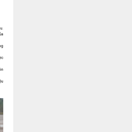
u.
ủa
ng
ợc
ôn
ệu