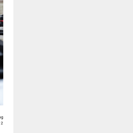
ng
12