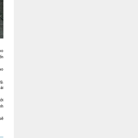
ho
ến
ào
g,
ái
ởi
nh
sẽ