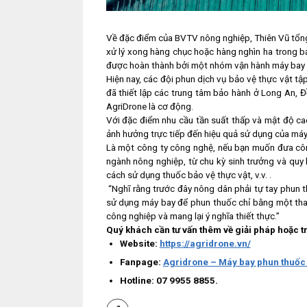
Về đặc điểm của BVTV nông nghiệp, Thiên Vũ tổng k
xử lý xong hàng chục hoặc hàng nghìn ha trong bả
được hoàn thành bởi một nhóm vận hành máy bay k
Hiện nay, các đội phun dịch vụ bảo vệ thực vật tập
đã thiết lập các trung tâm bảo hành ở Long An, 
AgriDrone là cơ động.
Với đặc điểm nhu cầu tần suất thấp và mật độ ca
ảnh hưởng trực tiếp đến hiệu quả sử dụng của máy b
Là một công ty công nghệ, nếu bạn muốn đưa côn
ngành nông nghiệp, từ chu kỳ sinh trưởng và quy l
cách sử dụng thuốc bảo vệ thực vật, v.v. .
“Nghĩ rằng trước đây nông dân phải tự tay phun t
sử dụng máy bay để phun thuốc chỉ bằng một thao
công nghiệp và mang lại ý nghĩa thiết thực.”
Quý khách cần tư vấn thêm về giải pháp hoặc tr
Website:
https://agridrone.vn/
Fanpage:
Agridrone – Máy bay phun thuốc
Hotline: 07 9955 8855.