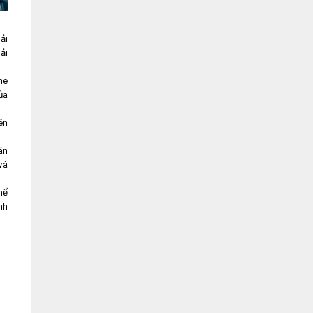
ải
ải
ne
ủa
ên
ân
và
hể
nh