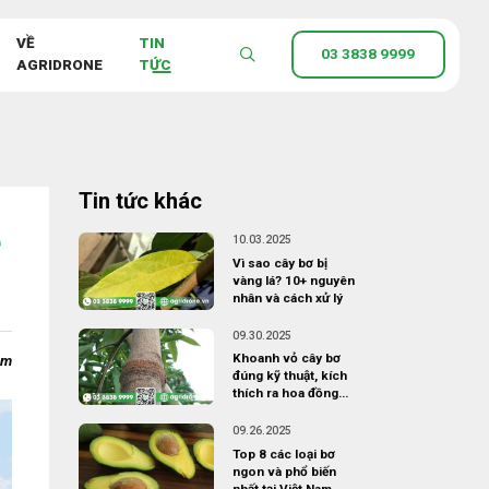
VỀ
TIN
03 3838 9999
AGRIDRONE
TỨC
Tin tức khác
ệ
10.03.2025
Vì sao cây bơ bị
vàng lá? 10+ nguyên
nhân và cách xử lý
09.30.2025
Khoanh vỏ cây bơ
ạm
đúng kỹ thuật, kích
thích ra hoa đồng
loạt
09.26.2025
Top 8 các loại bơ
ngon và phổ biến
nhất tại Việt Nam