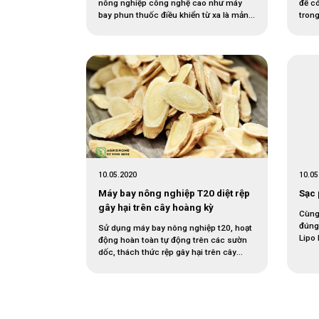
nông nghiệp công nghệ cao như máy
để c
bay phun thuốc điều khiển từ xa là mảnh
trong
ghép còn thiếu trong bức tranh cơ giới
mạng
hóa nông nghiệp trong quá trình canh
nhữn
tác lúa hiện nay. Liên minh bảo vệ thực
hoàn
vật toàn quốc với dịch vụ 24/7 […]
nông 
10.05.2020
10.05
Máy bay nông nghiệp T20 diệt rệp
Sạc 
gây hại trên cây hoàng kỳ
Cùng 
đúng 
Sử dụng máy bay nông nghiệp t20, hoạt
Lipo 
động hoàn toàn tự động trên các sườn
Polym
dốc, thách thức rệp gây hại trên cây
nhiề
Hoàng kỳ. Hoàng kỳ được xem là thảo
polym
dược quý, không chỉ được lan truyền và
cách 
áp dụng rộng rãi trong dân gian mà còn
được ứng dụng trong y học […]